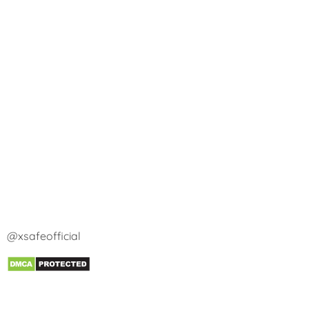
@xsafeofficial