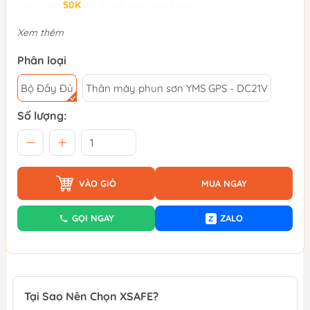
Giảm đến
50K
khi thanh toán qua Fundiin.
Xem thêm
Phân loại
Bộ Đầy Đủ
Thân máy phun sơn YMS GPS - DC21V
Số lượng:
VÀO GIỎ
MUA NGAY
GỌI NGAY
ZALO
Z
Tại Sao Nên Chọn XSAFE?