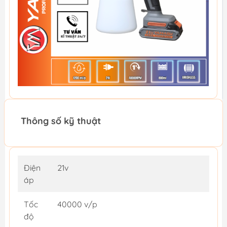
Thông số kỹ thuật
Điện
21v
áp
Tốc
40000 v/p
độ