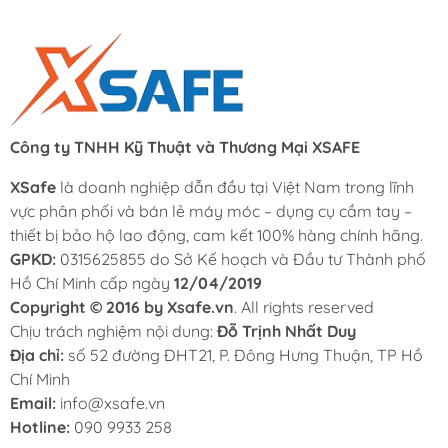
Công ty TNHH Kỹ Thuật và Thương Mại XSAFE
XSafe
là doanh nghiệp dẫn đầu tại Việt Nam trong lĩnh
vực phân phối và bán lẻ máy móc – dụng cụ cầm tay –
thiết bị bảo hộ lao động, cam kết 100% hàng chính hãng.
GPKD:
0315625855 do Sở Kế hoạch và Đầu tư Thành phố
Hồ Chí Minh cấp ngày
12/04/2019
Copyright © 2016 by Xsafe.vn
. All rights reserved
Chịu trách nghiệm nội dung:
Đỗ Trịnh Nhất Duy
Địa chỉ:
số 52 đường ĐHT21, P. Đông Hưng Thuận, TP Hồ
Chí Minh
Email:
info@xsafe.vn
Hotline:
090 9933 258