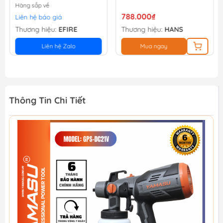
Hàng sắp về
788.000₫
Liên hệ báo giá
Thương hiệu:
EFIRE
Thương hiệu:
HANS
Liên hệ Zalo
Mua ngay
Thông Tin Chi Tiết