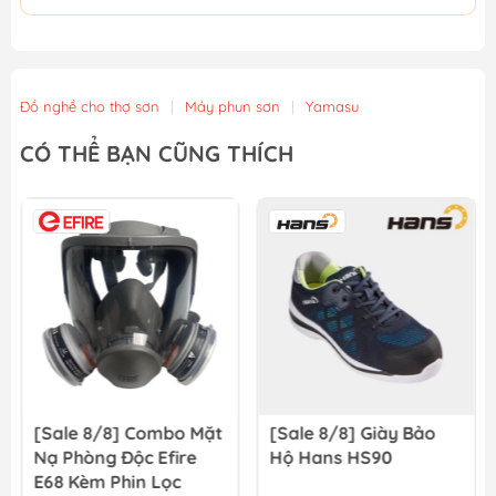
Đồ nghề cho thợ sơn
|
Máy phun sơn
|
Yamasu
CÓ THỂ BẠN CŨNG THÍCH
[Sale 8/8] Combo Mặt
[Sale 8/8] Giày Bảo
Nạ Phòng Độc Efire
Hộ Hans HS90
E68 Kèm Phin Lọc