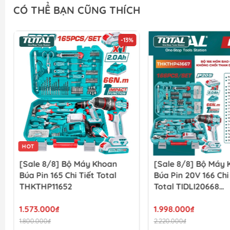
CÓ THỂ BẠN CŨNG THÍCH
-13%
HOT
[Sale 8/8] Bộ Máy Khoan
[Sale 8/8] Bộ Máy
Búa Pin 165 Chi Tiết Total
Búa Pin 20V 166 Chi
THKTHP11652
Total TIDLI20668
THKTHP41667
1.573.000₫
1.998.000₫
1.800.000₫
2.220.000₫