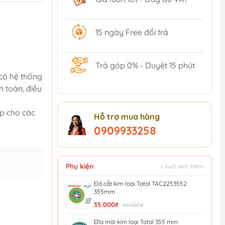
15 ngày Free đổi trả
Trả góp 0% - Duyệt 15 phút
 có hệ thống
n toàn, điều
ợp cho các
Hỗ trợ mua hàng
0909933258
Phụ kiện
↕ Vuốt xem thêm
Đá cắt kim loại Total TAC2253552
355mm
35.000₫
40.000₫
Đĩa mài kim loại Total 355 mm