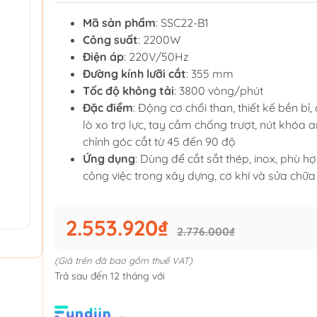
Mã sản phẩm
: SSC22-B1
Công suất
: 2200W
Điện áp
: 220V/50Hz
Đường kính lưỡi cắt
: 355 mm
Tốc độ không tải
: 3800 vòng/phút
Đặc điểm
: Động cơ chổi than, thiết kế bền bỉ,
lò xo trợ lực, tay cầm chống trượt, nút khóa a
chỉnh góc cắt từ 45 đến 90 độ
Ứng dụng
: Dùng để cắt sắt thép, inox, phù h
công việc trong xây dựng, cơ khí và sửa chữa
2.553.920₫
2.776.000₫
(Giá trên đã bao gồm thuế VAT)
Trả sau đến 12 tháng với