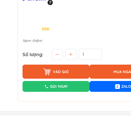
Giảm đến
50K
khi thanh toán qua Fundiin.
Xem thêm
Số lượng:
VÀO GIỎ
MUA NGA
GỌI NGAY
ZALO
Z