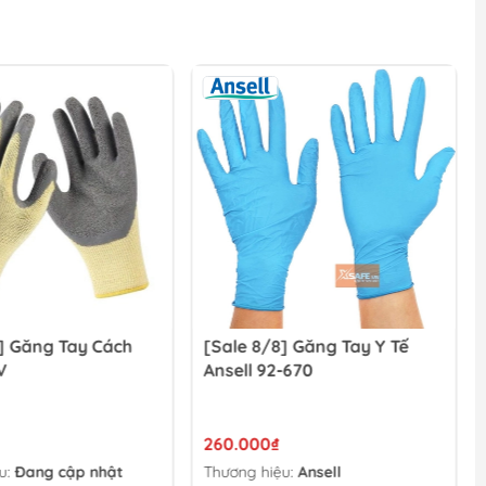
] Găng Tay Cách
[Sale 8/8] Găng Tay Y Tế
V
Ansell 92-670
260.000₫
u:
Đang cập nhật
Thương hiệu:
Ansell