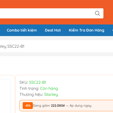
Combo tiết kiệm
Deal Hot
Kiểm Tra Đơn Hàng
nley SSC22-B1
SKU:
SSC22-B1
Tình trạng:
Còn hàng
Thương hiệu:
Stanley
-8%
Đang giảm
222.080₫
— Áp dụng ngay