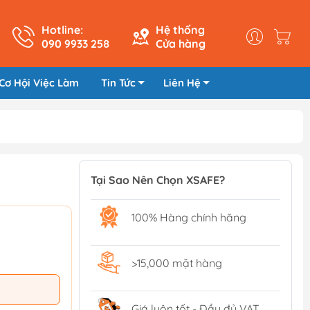
Hotline:
Hệ thống
090 9933 258
Cửa hàng
Cơ Hội Việc Làm
Tin Tức
Liên Hệ
Tại Sao Nên Chọn XSAFE?
100% Hàng chính hãng
>15,000 mặt hàng
Giá luôn tốt - Đầy đủ VAT