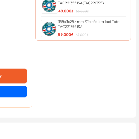
TAC2213551SA(TAC221355)
49.000₫
55.000₫
355x3x25.4mm Đĩa cắt kim loại Total
TAC2213551SA
59.000₫
67.000₫
Đĩa mài kim loại Total 300 mm
TAC2213001SA(TAC2213001)
54.900₫
61.000₫
Đá cắt kim loại Total TAC2211254SA 5
inch (125mm)
Y
11.700₫
13.000₫
Bộ 100 Đĩa Cắt Kim Loại 105mm Total
TAC210105100
459.000₫
510.000₫