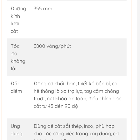
Đường
355 mm
kính
lưỡi
cắt
Tốc
3800 vòng/phút
độ
không
tải
Đặc
Động cơ chổi than, thiết kế bền bỉ, có
điểm
hệ thống lò xo trợ lực, tay cầm chống
trượt, nút khóa an toàn, điều chỉnh góc
cắt từ 45 đến 90 độ
Ứng
Dùng để cắt sắt thép, inox, phù hợp
dụng
cho các công việc trong xây dựng, cơ