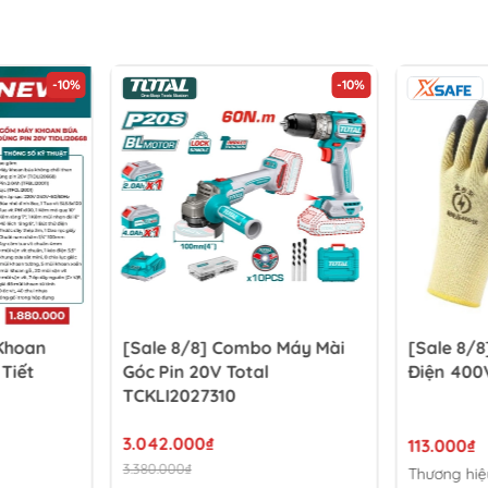
-10%
-10%
 Khoan
[Sale 8/8] Combo Máy Mài
[Sale 8/8
 Tiết
Góc Pin 20V Total
Điện 400
TCKLI2027310
3.042.000₫
113.000₫
3.380.000₫
Thương hiệ