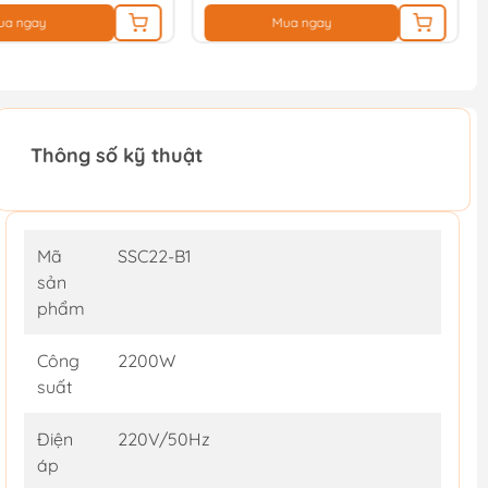
ua ngay
Mua ngay
Thông số kỹ thuật
Mã
SSC22-B1
sản
phẩm
Công
2200W
suất
Điện
220V/50Hz
áp