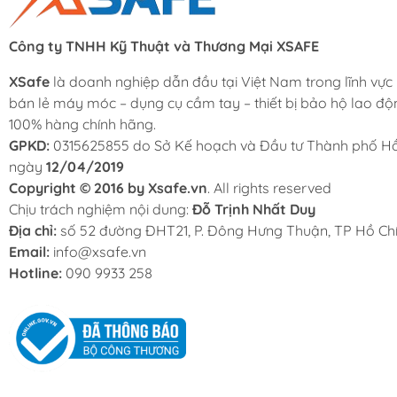
Công ty TNHH Kỹ Thuật và Thương Mại XSAFE
XSafe
là doanh nghiệp dẫn đầu tại Việt Nam trong lĩnh vực
bán lẻ máy móc – dụng cụ cầm tay – thiết bị bảo hộ lao độ
100% hàng chính hãng.
GPKD:
0315625855 do Sở Kế hoạch và Đầu tư Thành phố Hồ
ngày
12/04/2019
Copyright © 2016 by Xsafe.vn
. All rights reserved
Chịu trách nghiệm nội dung:
Đỗ Trịnh Nhất Duy
Địa chỉ:
số 52 đường ĐHT21, P. Đông Hưng Thuận, TP Hồ Chí
Email:
info@xsafe.vn
Hotline:
090 9933 258