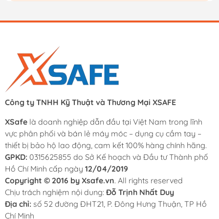
Công ty TNHH Kỹ Thuật và Thương Mại XSAFE
XSafe
là doanh nghiệp dẫn đầu tại Việt Nam trong lĩnh
vực phân phối và bán lẻ máy móc – dụng cụ cầm tay –
thiết bị bảo hộ lao động, cam kết 100% hàng chính hãng.
GPKD:
0315625855 do Sở Kế hoạch và Đầu tư Thành phố
Hồ Chí Minh cấp ngày
12/04/2019
Copyright © 2016 by Xsafe.vn
. All rights reserved
Chịu trách nghiệm nội dung:
Đỗ Trịnh Nhất Duy
Địa chỉ:
số 52 đường ĐHT21, P. Đông Hưng Thuận, TP Hồ
Chí Minh