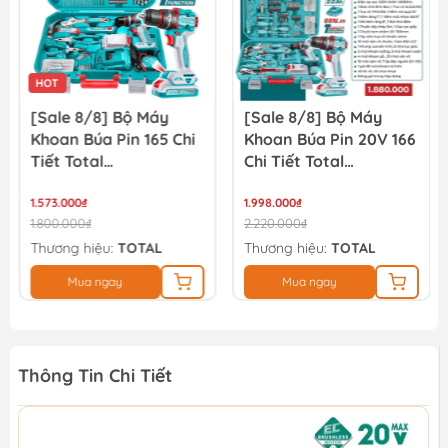
HOT
[Sale 8/8] Bộ Máy
[Sale 8/8] Bộ Máy
Khoan Búa Pin 165 Chi
Khoan Búa Pin 20V 166
Tiết Total
Chi Tiết Total
THKTHP11652
TIDLI20668
1.573.000₫
THKTHP41667
1.998.000₫
1.800.000₫
2.220.000₫
Thương hiệu:
TOTAL
Thương hiệu:
TOTAL
Mua ngay
Mua ngay
Thông Tin Chi Tiết