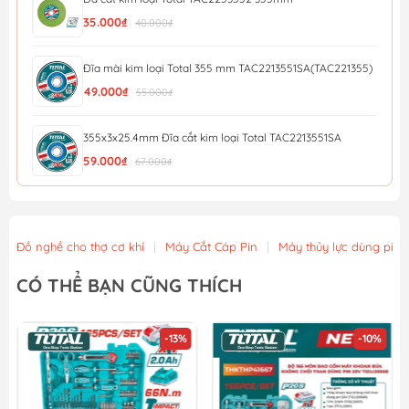
35.000₫
40.000₫
Đĩa mài kim loại Total 355 mm TAC2213551SA(TAC221355)
49.000₫
55.000₫
355x3x25.4mm Đĩa cắt kim loại Total TAC2213551SA
59.000₫
67.000₫
Đĩa mài kim loại Total 300 mm TAC2213001SA(TAC2213001)
54.900₫
61.000₫
Đồ nghề cho thợ cơ khí
|
Máy Cắt Cáp Pin
|
Máy thủy lực dùng pin
Đá cắt kim loại Total TAC2211254SA 5 inch (125mm)
CÓ THỂ BẠN CŨNG THÍCH
11.700₫
13.000₫
-13%
-10%
Bộ 100 Đĩa Cắt Kim Loại 105mm Total TAC210105100
459.000₫
510.000₫