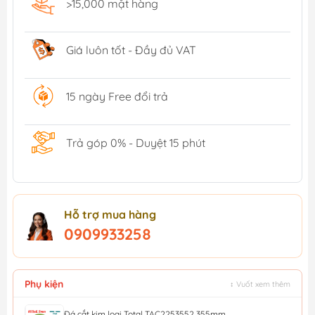
>15,000 mặt hàng
Giá luôn tốt - Đầy đủ VAT
15 ngày Free đổi trả
Trả góp 0% - Duyệt 15 phút
Hỗ trợ mua hàng
0909933258
Phụ kiện
↕ Vuốt xem thêm
Đá cắt kim loại Total TAC2253552 355mm