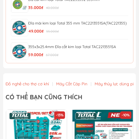
35.000₫
40.000₫
Đĩa mài kim loại Total 355 mm TAC2213551SA(TAC221355)
49.000₫
55.000₫
355x3x25.4mm Đĩa cắt kim loại Total TAC2213551SA
59.000₫
67.000₫
Đĩa mài kim loại Total 300 mm TAC2213001SA(TAC2213001)
54.900₫
61.000₫
Đồ nghề cho thợ cơ khí
|
Máy Cắt Cáp Pin
|
Máy thủy lực dùng pin
Đá cắt kim loại Total TAC2211254SA 5 inch (125mm)
CÓ THỂ BẠN CŨNG THÍCH
11.700₫
13.000₫
-13%
-10%
Bộ 100 Đĩa Cắt Kim Loại 105mm Total TAC210105100
459.000₫
510.000₫