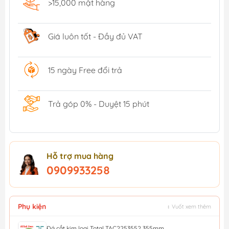
>15,000 mặt hàng
Giá luôn tốt - Đầy đủ VAT
15 ngày Free đổi trả
Trả góp 0% - Duyệt 15 phút
Hỗ trợ mua hàng
0909933258
Phụ kiện
↕ Vuốt xem thêm
Đá cắt kim loại Total TAC2253552 355mm