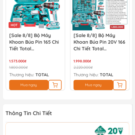
HOT
[Sale 8/8] Bộ Máy
[Sale 8/8] Bộ Máy
Khoan Búa Pin 165 Chi
Khoan Búa Pin 20V 166
Tiết Total
Chi Tiết Total
THKTHP11652
TIDLI20668
1.573.000₫
THKTHP41667
1.998.000₫
1.800.000₫
2.220.000₫
Thương hiệu:
TOTAL
Thương hiệu:
TOTAL
Mua ngay
Mua ngay
Thông Tin Chi Tiết