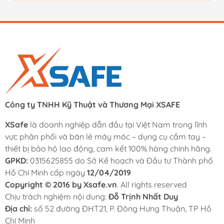
Công ty TNHH Kỹ Thuật và Thương Mại XSAFE
XSafe
là doanh nghiệp dẫn đầu tại Việt Nam trong lĩnh
vực phân phối và bán lẻ máy móc – dụng cụ cầm tay –
thiết bị bảo hộ lao động, cam kết 100% hàng chính hãng.
GPKD:
0315625855 do Sở Kế hoạch và Đầu tư Thành phố
Hồ Chí Minh cấp ngày
12/04/2019
Copyright © 2016 by Xsafe.vn
. All rights reserved
Chịu trách nghiệm nội dung:
Đỗ Trịnh Nhất Duy
Địa chỉ:
số 52 đường ĐHT21, P. Đông Hưng Thuận, TP Hồ
Chí Minh