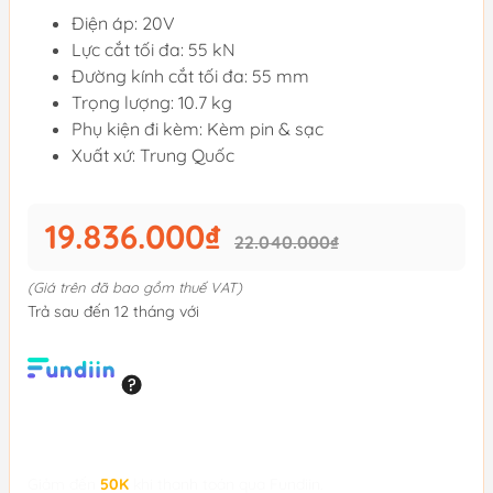
Điện áp: 20V
Lực cắt tối đa: 55 kN
Đường kính cắt tối đa: 55 mm
Trọng lượng: 10.7 kg
Phụ kiện đi kèm: Kèm pin & sạc
Xuất xứ: Trung Quốc
19.836.000₫
22.040.000₫
(Giá trên đã bao gồm thuế VAT)
Trả sau đến 12 tháng với
Giảm đến
50K
khi thanh toán qua Fundiin.