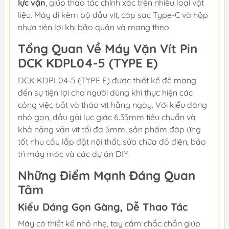
lực vặn
, giúp thao tác chính xác trên nhiều loại vật
liệu. Máy đi kèm bộ đầu vít, cáp sạc Type-C và hộp
nhựa tiện lợi khi bảo quản và mang theo.
Tổng Quan Về Máy Vặn Vít Pin
DCK KDPL04-5 (TYPE E)
DCK KDPL04-5 (TYPE E) được thiết kế để mang
đến sự tiện lợi cho người dùng khi thực hiện các
công việc bắt và tháo vít hằng ngày. Với kiểu dáng
nhỏ gọn, đầu gài lục giác 6.35mm tiêu chuẩn và
khả năng vặn vít tối đa 5mm, sản phẩm đáp ứng
tốt nhu cầu lắp đặt nội thất, sửa chữa đồ điện, bảo
trì máy móc và các dự án DIY.
Những Điểm Mạnh Đáng Quan
Tâm
Kiểu Dáng Gọn Gàng, Dễ Thao Tác
Máy có thiết kế nhỏ nhẹ, tay cầm chắc chắn giúp