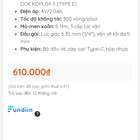
DCK KDPL04-5 (TYPE E)
Điện áp:
4V/2.0Ah
Tốc độ không tải:
300 vòng/phút
Mô-men xoắn:
5 Nm, 3 cấp lực vặn
Đầu gài:
Lục giác 6.35 mm (1/4"), vặn vít tối đa 5
mm
Phụ kiện:
Bộ đầu vít, cáp sạc Type-C, hộp nhựa
610.000₫
(Giá trên đã bao gồm thuế VAT)
Trả sau đến 12 tháng với