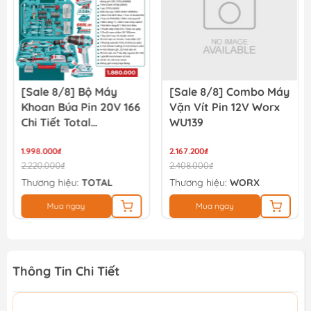
[Sale 8/8] Bộ Máy
[Sale 8/8] Combo Máy
Khoan Búa Pin 20V 166
Vặn Vít Pin 12V Worx
Chi Tiết Total
WU139
TIDLI20668
THKTHP41667
1.998.000₫
2.167.200₫
2.220.000₫
2.408.000₫
Thương hiệu:
TOTAL
Thương hiệu:
WORX
Mua ngay
Mua ngay
Thông Tin Chi Tiết