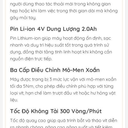
người dùng thao tác thoải mái trong không gian
hẹp hoặc khi làm việc trong thời gian dài mà không
gây mỏi tay.
Pin Li-ion 4V Dung Lượng 2.0Ah
Pin Lithium-ion giúp máy hoạt động ổn định, sạc
nhanh và duy trì hiệu suất tốt trong quá trình sử
dụng, đồng thời tăng tính linh hoạt khi không cần
nguồn điện trực tiếp.
Ba Cấp Điều Chỉnh Mô-Men Xoắn
Máy được trang bị 3 mức lực vặn với mô-men xoắn
tối đa 5Nm, cho phép điều chỉnh phù hợp với từng
loại vít, hạn chế làm trượt đầu vít hoặc hư hỏng vật
liệu.
Tốc Độ Không Tải 300 Vòng/Phút
Tốc độ quay cao giúp quá trình bắt và tháo vít diễn
ra nhanh chóng, nâng cao năng suất và tiết kiệm