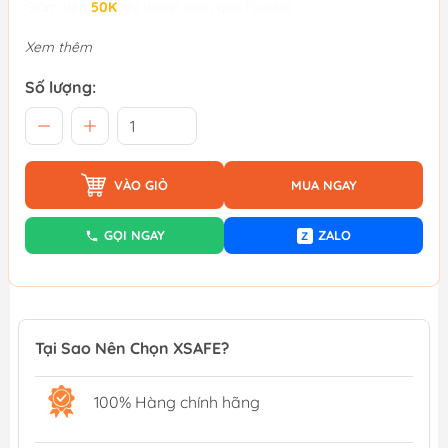
Giảm đến
50K
khi thanh toán qua Fundiin.
Xem thêm
Số lượng:
VÀO GIỎ
MUA NGAY
GỌI NGAY
ZALO
Z
Tại Sao Nên Chọn XSAFE?
100% Hàng chính hãng