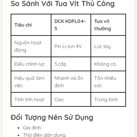
So Sánh Với Tua Vít Thủ Công
DCK KDPL04-
Tua vít
Tiêu chí
5
thường
Nguồn hoạt
Pin Li-ion 4V
Lực tay
động
Điều chỉnh lực
3 cấp
Không có
Hiệu quả làm
Nhanh và ổn
Tốn nhiều
việc
định
sức
Tính linh hoạt
Cao
Trung bình
Đối Tượng Nên Sử Dụng
Gia đình.
Thợ điện dân dụng.