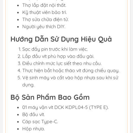
Thợ lắp đặt nội thất.
Kỹ thuật viên bảo trì.
Thợ sửa chữa điện tử.
Người yêu thích DIY.
Hướng Dẫn Sử Dụng Hiệu Quả
Sạc đầy pin trước khi làm việc.
Lắp đầu vít phù hợp vào đầu gài.
Điều chỉnh mức lực siết theo nhu cầu.
Thực hiện bắt hoặc tháo vít đúng chiều quay.
Vệ sinh máy và cất vào hộp nhựa sau khi sử
dụng.
Bộ Sản Phẩm Bao Gồm
01 máy vặn vít DCK KDPL04-5 (TYPE E).
Bộ đầu vít.
Cáp sạc Type-C.
Hộp nhựa.