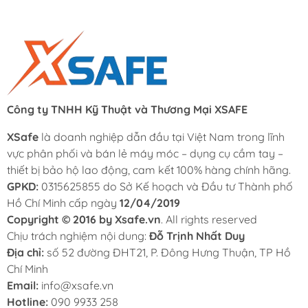
Công ty TNHH Kỹ Thuật và Thương Mại XSAFE
XSafe
là doanh nghiệp dẫn đầu tại Việt Nam trong lĩnh
vực phân phối và bán lẻ máy móc – dụng cụ cầm tay –
thiết bị bảo hộ lao động, cam kết 100% hàng chính hãng.
GPKD:
0315625855 do Sở Kế hoạch và Đầu tư Thành phố
Hồ Chí Minh cấp ngày
12/04/2019
Copyright © 2016 by Xsafe.vn
. All rights reserved
Chịu trách nghiệm nội dung:
Đỗ Trịnh Nhất Duy
Địa chỉ:
số 52 đường ĐHT21, P. Đông Hưng Thuận, TP Hồ
Chí Minh
Email:
info@xsafe.vn
Hotline:
090 9933 258