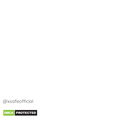
@xsafeofficial