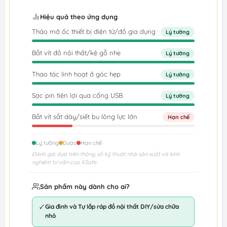
Hiệu quả theo ứng dụng
Tháo mở ốc thiết bị điện tử/đồ gia dụng
Lý tưởng
Bắt vít đồ nội thất/kệ gỗ nhẹ
Lý tưởng
Thao tác linh hoạt ở góc hẹp
Lý tưởng
Sạc pin tiện lợi qua cổng USB
Lý tưởng
Bắt vít sắt dày/siết bu lông lực lớn
Hạn chế
Lý tưởng
Được
Hạn chế
Đánh giá dựa trên thông số kỹ thuật nhà sản xuất và kinh
nghiệm tư vấn của XSafe.
Sản phẩm này dành cho ai?
✓
Gia đình và Tự lắp ráp đồ nội thất DIY/sửa chữa
nhỏ