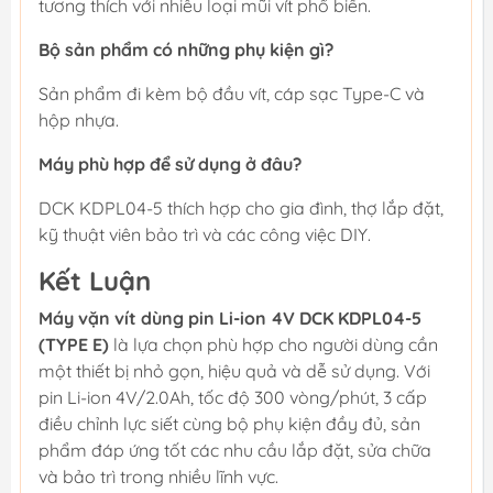
tương thích với nhiều loại mũi vít phổ biến.
Bộ sản phẩm có những phụ kiện gì?
Sản phẩm đi kèm bộ đầu vít, cáp sạc Type-C và
hộp nhựa.
Máy phù hợp để sử dụng ở đâu?
DCK KDPL04-5 thích hợp cho gia đình, thợ lắp đặt,
kỹ thuật viên bảo trì và các công việc DIY.
Kết Luận
Máy vặn vít dùng pin Li-ion 4V DCK KDPL04-5
(TYPE E)
là lựa chọn phù hợp cho người dùng cần
một thiết bị nhỏ gọn, hiệu quả và dễ sử dụng. Với
pin Li-ion 4V/2.0Ah, tốc độ 300 vòng/phút, 3 cấp
điều chỉnh lực siết cùng bộ phụ kiện đầy đủ, sản
phẩm đáp ứng tốt các nhu cầu lắp đặt, sửa chữa
và bảo trì trong nhiều lĩnh vực.