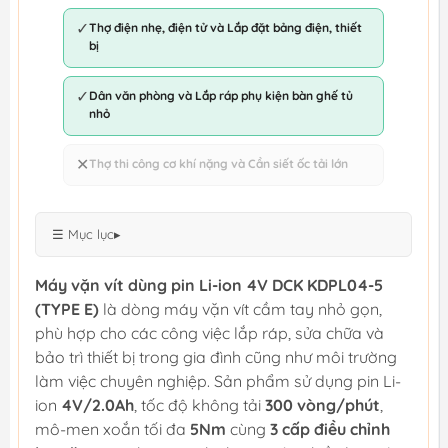
✓
Thợ điện nhẹ, điện tử và Lắp đặt bảng điện, thiết
bị
✓
Dân văn phòng và Lắp ráp phụ kiện bàn ghế tủ
nhỏ
✕
Thợ thi công cơ khí nặng và Cần siết ốc tải lớn
☰ Mục lục
▸
Máy vặn vít dùng pin Li-ion 4V DCK KDPL04-5
(TYPE E)
là dòng máy vặn vít cầm tay nhỏ gọn,
phù hợp cho các công việc lắp ráp, sửa chữa và
bảo trì thiết bị trong gia đình cũng như môi trường
làm việc chuyên nghiệp. Sản phẩm sử dụng pin Li-
ion
4V/2.0Ah
, tốc độ không tải
300 vòng/phút
,
mô-men xoắn tối đa
5Nm
cùng
3 cấp điều chỉnh