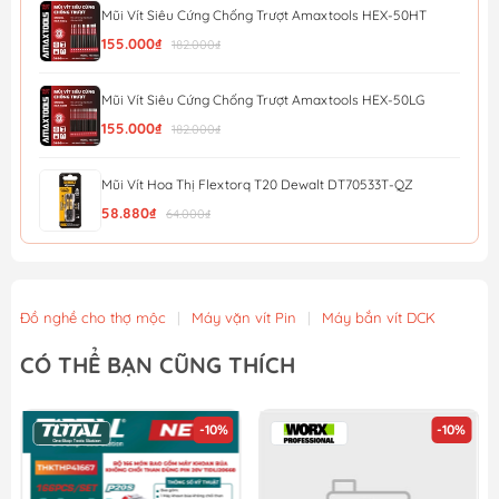
Mũi Vít Siêu Cứng Chống Trượt Amaxtools HEX-50HT
155.000₫
182.000₫
Mũi Vít Siêu Cứng Chống Trượt Amaxtools HEX-50LG
155.000₫
182.000₫
Mũi Vít Hoa Thị Flextorq T20 Dewalt DT70533T-QZ
58.880₫
64.000₫
Mũi Vít Chống Trượt Amaxtools HEX-90CT
56.900₫
Đồ nghề cho thợ mộc
|
Máy vặn vít Pin
|
Máy bắn vít DCK
Mũi Vít Chống Trượt Amaxtools HEX-75CT
CÓ THỂ BẠN CŨNG THÍCH
49.900₫
-10%
-10%
Mũi Vít Chống Trượt Amaxtools HEX-65CT
44.900₫