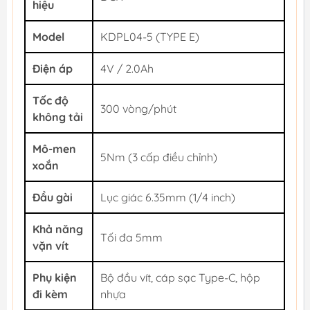
hiệu
Model
KDPL04-5 (TYPE E)
Điện áp
4V / 2.0Ah
Tốc độ
300 vòng/phút
không tải
Mô-men
5Nm (3 cấp điều chỉnh)
xoắn
Đầu gài
Lục giác 6.35mm (1/4 inch)
Khả năng
Tối đa 5mm
vặn vít
Phụ kiện
Bộ đầu vít, cáp sạc Type-C, hộp
đi kèm
nhựa