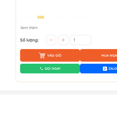
Giảm đến
50K
khi thanh toán qua Fundiin.
Xem thêm
Số lượng:
VÀO GIỎ
MUA NGA
GỌI NGAY
ZALO
Z