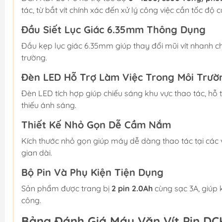
tác, từ bắt vít chính xác đến xử lý công việc cần tốc độ c
Đầu Siết Lục Giác 6.35mm Thông Dụng
Đầu kẹp lục giác 6.35mm giúp thay đổi mũi vít nhanh chón
trường.
Đèn LED Hỗ Trợ Làm Việc Trong Môi Trườ
Đèn LED tích hợp giúp chiếu sáng khu vực thao tác, hỗ trợ
thiếu ánh sáng.
Thiết Kế Nhỏ Gọn Dễ Cầm Nắm
Kích thước nhỏ gọn giúp máy dễ dàng thao tác tại các v
gian dài.
Bộ Pin Và Phụ Kiện Tiện Dụng
Sản phẩm được trang bị
2 pin 2.0Ah
cùng sạc 3A, giúp k
công.
Bảng Đánh Giá Máy Vặn Vít Pin D