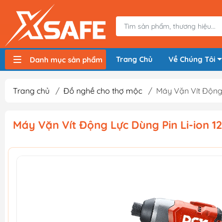
Trang Chủ
Về Chúng Tôi
Danh mục sản phẩm
Máy nén khí, bơm hơi
Máy hàn điện
Thiết bị nâng hạ, vận chuyển
Thiết bị đo
Thiết bị dùng điện
Thiết bị dùng pin
Thiết bị đựng lưu trữ
Thiết bị bảo hộ lao động
Trang chủ
/
Đồ nghề cho thợ mộc
/
Máy Vặn Vít Động
Máy Vặn Vít Động Lực Dùng Pin Li-ion 