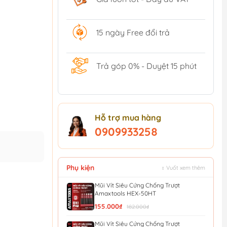
15 ngày Free đổi trả
Trả góp 0% - Duyệt 15 phút
Hỗ trợ mua hàng
0909933258
Phụ kiện
↕ Vuốt xem thêm
Mũi Vít Siêu Cứng Chống Trượt
Amaxtools HEX-50HT
155.000₫
182.000₫
Mũi Vít Siêu Cứng Chống Trượt