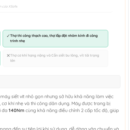
n của XSafe.
✓
Thợ thi công thạch cao, thợ lắp đặt nhôm kính đi công
trình nhẹ
✕
Thợ cơ khí hạng nặng và Cần siết bu lông, vít tải trọng
lớn
máy siết vít nhỏ gọn nhưng sở hữu khả năng làm việc
 cơ khí nhẹ và thi công dân dụng. Máy được trang bị
ối đa
140Nm
cùng khả năng điều chỉnh 2 cấp tốc độ, giúp
 mang đến sự tiện lợi khi sử dụng, dễ dàng vận chuyển và