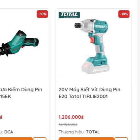
-10%
-10%
Cưa Kiếm Dùng Pin
20V Máy Siết Vít Dùng Pin
15EK
E20 Total TIRLIE2001
₫
1.206.000₫
1.340.000₫
u:
DCA
Thương hiệu:
TOTAL