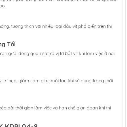
ao.
g, tương thích với nhiều loại đầu vít phổ biến trên thị
ng Tối
 người dùng quan sát rõ vị trí bắt vít khi làm việc ở nơi
ị trí hẹp, giảm cảm giác mỏi tay khi sử dụng trong thời
éo dài thời gian làm việc và hạn chế gián đoạn khi thi
CK KDPL04-8