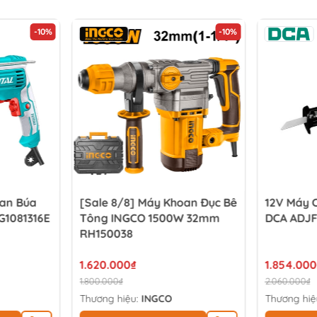
-10%
-10%
oan Búa
[Sale 8/8] Máy Khoan Đục Bê
12V Máy 
G1081316E
Tông INGCO 1500W 32mm
DCA ADJF
RH150038
1.620.000₫
1.854.000
1.800.000₫
2.060.000₫
Thương hiệu:
INGCO
Thương hiệ