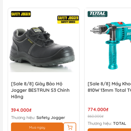
[Sale 8/8] Giày Bảo Hộ
[Sale 8/8] Máy Kh
Jogger BESTRUN S3 Chính
810W 13mm Total T
Hãng
774.000₫
394.000₫
860.000₫
Thương hiệu:
Safety Jogger
Thương hiệu:
TOTAL
Mua ngay