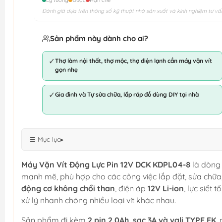
Lý tưởng
Được
Hạn chế
Đánh giá dựa trên thông số kỹ thuật nhà sản xuất và kinh nghiệm tư vấ
Sản phẩm này dành cho ai?
✓
Thợ làm nội thất, thợ mộc, thợ điện lạnh cần máy vặn vít
gọn nhẹ
✓
Gia đình và Tự sửa chữa, lắp ráp đồ dùng DIY tại nhà
☰ Mục lục
▸
Máy Vặn Vít Động Lực Pin 12V DCK KDPL04-8
là dòng 
mạnh mẽ, phù hợp cho các công việc lắp đặt, sửa chữa,
động cơ không chổi than
, điện áp
12V Li-ion
, lực siết t
xử lý nhanh chóng nhiều loại vít khác nhau.
Sản phẩm đi kèm
2 pin 2.0Ah, sạc 3A và vali TYPE EK
,