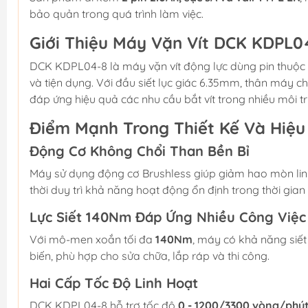
bảo quản trong quá trình làm việc.
Giới Thiệu Máy Vặn Vít DCK KDPL0
DCK KDPL04-8 là máy vặn vít động lực dùng pin thuộc 
và tiện dụng. Với đầu siết lục giác 6.35mm, thân máy 
đáp ứng hiệu quả các nhu cầu bắt vít trong nhiều môi t
Điểm Mạnh Trong Thiết Kế Và Hiệ
Động Cơ Không Chổi Than Bền Bỉ
Máy sử dụng động cơ Brushless giúp giảm hao mòn linh 
thời duy trì khả năng hoạt động ổn định trong thời gian 
Lực Siết 140Nm Đáp Ứng Nhiều Công Việc
Với mô-men xoắn tối đa
140Nm
, máy có khả năng siết 
biến, phù hợp cho sửa chữa, lắp ráp và thi công.
Hai Cấp Tốc Độ Linh Hoạt
DCK KDPL04-8 hỗ trợ tốc độ
0 - 1200/3300 vòng/phú