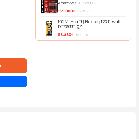
Amaxtools HEX-50LG
155.000₫
182.000₫
Mũi Vít Hoa Thị Flextorq T20 Dewalt
DT70533T-QZ
58.880₫
64.000₫
Mũi Vít Chống Trượt Amaxtools HEX-
90CT
56.900₫
Y
Mũi Vít Chống Trượt Amaxtools HEX-
75CT
49.900₫
Mũi Vít Chống Trượt Amaxtools HEX-
65CT
44.900₫