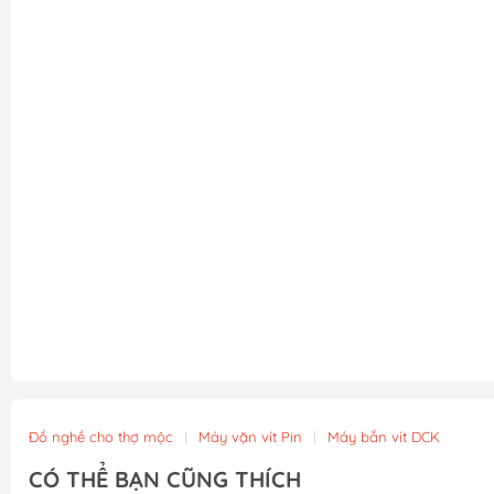
Đồ nghề cho thợ mộc
|
Máy vặn vít Pin
|
Máy bắn vít DCK
CÓ THỂ BẠN CŨNG THÍCH