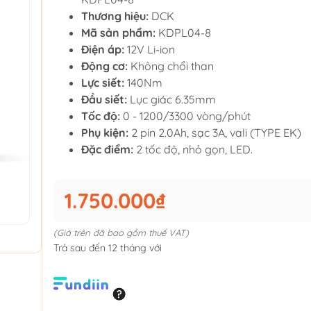
Thương hiệu:
DCK
Mã sản phẩm:
KDPL04-8
Điện áp:
12V Li-ion
Động cơ:
Không chổi than
Lực siết:
140Nm
Đầu siết:
Lục giác 6.35mm
Tốc độ:
0 - 1200/3300 vòng/phút
Phụ kiện:
2 pin 2.0Ah, sạc 3A, vali (TYPE EK)
Đặc điểm:
2 tốc độ, nhỏ gọn, LED.
1.750.000₫
(Giá trên đã bao gồm thuế VAT)
Trả sau đến 12 tháng với