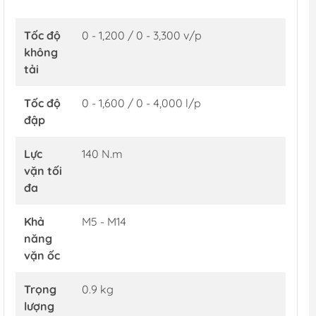
Tốc độ
0 - 1,200 / 0 - 3,300 v/p
không
tải
Tốc độ
0 - 1,600 / 0 - 4,000 l/p
đập
Lực
140 N.m
vặn tối
đa
Khả
M5 - M14
năng
vặn ốc
Trọng
0.9 kg
lượng