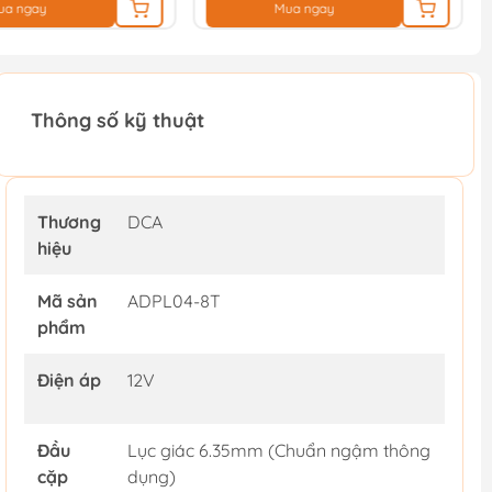
ua ngay
Mua ngay
Thông số kỹ thuật
Thương
DCA
hiệu
Mã sản
ADPL04-8T
phẩm
Điện áp
12V
Đầu
Lục giác 6.35mm (Chuẩn ngậm thông
cặp
dụng)