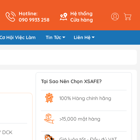
Hotline:
Hệ thống
090 9933 258
Cửa hàng
Cơ Hội Việc Làm
Tin Tức
Liên Hệ
Tại Sao Nên Chọn XSAFE?
100% Hàng chính hãng
>15,000 mặt hàng
V DCK
Giá luôn tốt - Đầy đủ VAT