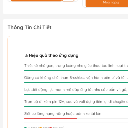
Mua ngay
Thông Tin Chi Tiết
Hiệu quả theo ứng dụng
Thiết kế nhỏ gọn, trọng lượng nhẹ giúp thao tác linh hoạt t
Động cơ không chổi than Brushless vận hành bền bỉ và tối 
Lực siết động lực mạnh mẽ đáp ứng tốt nhu cầu bắn vít gỗ, 
Trọn bộ đi kèm pin 12V, sạc và vali đựng tiện lợi di chuyển đ
Siết bu lông hạng nặng hoặc bánh xe tải lớn