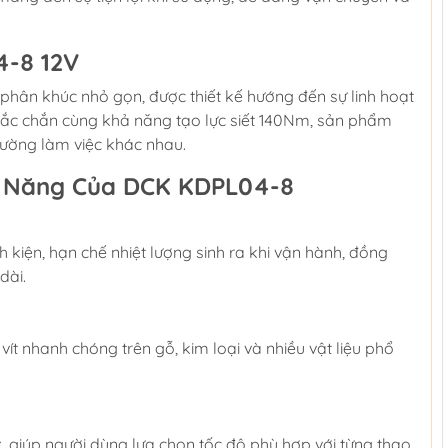
4-8 12V
phân khúc nhỏ gọn, được thiết kế hướng đến sự linh hoạt
chắc chắn cùng khả năng tạo lực siết 140Nm, sản phẩm
rường làm việc khác nhau.
u Năng Của DCK KDPL04-8
kiện, hạn chế nhiệt lượng sinh ra khi vận hành, đồng
dài.
vít nhanh chóng trên gỗ, kim loại và nhiều vật liệu phổ
t
, giúp người dùng lựa chọn tốc độ phù hợp với từng thao