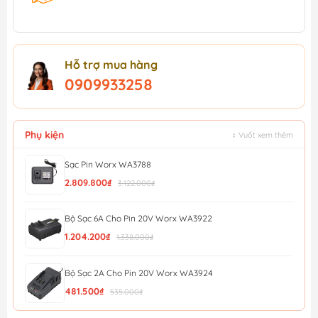
Hỗ trợ mua hàng
0909933258
Phụ kiện
↕ Vuốt xem thêm
Sạc Pin Worx WA3788
2.809.800₫
3.122.000₫
Bộ Sạc 6A Cho Pin 20V Worx WA3922
1.204.200₫
1.338.000₫
Bộ Sạc 2A Cho Pin 20V Worx WA3924
481.500₫
535.000₫