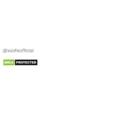
@xsafeofficial