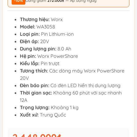
-10%
Đang giảm
272.000₫
— Áp dụng ngay
Thương hiệu:
Worx
Model:
WA3058
Loại pin:
Pin Lithium-ion
Điện áp:
20V
Dung lượng pin:
8.0 Ah
Hệ pin:
Worx PowerShare
Kiểu lắp:
Pin trượt
Tương thích:
Các dòng máy Worx PowerShare
20V
Đèn báo pin:
Có đèn LED hiển thị dung lượng
Thời gian sạc:
Khoảng 60 phút với sạc nhanh
12A
Trọng lượng:
Khoảng 1 kg
Xuất xứ:
Trung Quốc