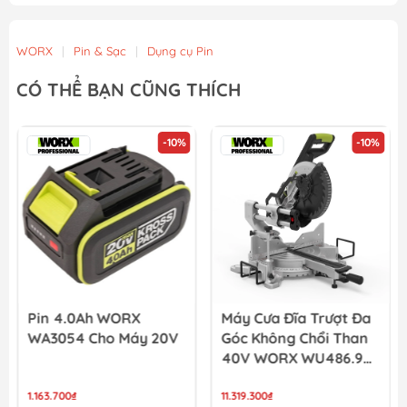
Sạc Pin Worx WA3408
3.900.000₫
WORX
|
Pin & Sạc
|
Dụng cụ Pin
Sạc Pin Worx WA3406
CÓ THỂ BẠN CŨNG THÍCH
1.926.900₫
2.141.000₫
-10%
-10%
Pin 4.0Ah WORX
Máy Cưa Đĩa Trượt Đa
WA3054 Cho Máy 20V
Góc Không Chổi Than
40V WORX WU486.9
(Không Kèm Pin Và
1.163.700₫
Sạc)
11.319.300₫