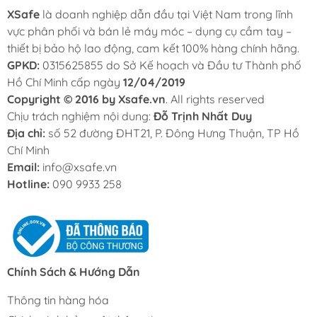
XSafe
là doanh nghiệp dẫn đầu tại Việt Nam trong lĩnh
vực phân phối và bán lẻ máy móc – dụng cụ cầm tay –
thiết bị bảo hộ lao động, cam kết 100% hàng chính hãng.
GPKD:
0315625855 do Sở Kế hoạch và Đầu tư Thành phố
Hồ Chí Minh cấp ngày
12/04/2019
Copyright © 2016 by Xsafe.vn
. All rights reserved
Chịu trách nghiệm nội dung:
Đỗ Trịnh Nhất Duy
Địa chỉ:
số 52 đường ĐHT21, P. Đông Hưng Thuận, TP Hồ
Chí Minh
Email:
info@xsafe.vn
Hotline:
090 9933 258
Chính Sách & Hướng Dẫn
Thông tin hàng hóa