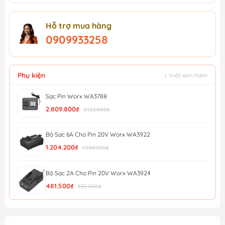
Hỗ trợ mua hàng
0909933258
Phụ kiện
↕ Vuốt xem thêm
Sạc Pin Worx WA3788
2.809.800₫
3.122.000₫
Bộ Sạc 6A Cho Pin 20V Worx WA3922
1.204.200₫
1.338.000₫
Bộ Sạc 2A Cho Pin 20V Worx WA3924
481.500₫
535.000₫
Sạc Pin Worx WA3408
3.900.000₫