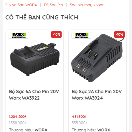
Pin và Sạc WORX
|
Đế Sạc Pin
|
Sạc pin máy khoan
Sạc Pin Worx WA3406
CÓ THỂ BẠN CŨNG THÍCH
1.926.900₫
2.141.000₫
-10%
-10%
Bộ Sạc 6A Cho Pin 20V
Bộ Sạc 2A Cho Pin 20V
Worx WA3922
Worx WA3924
1.204.200₫
481.500₫
1.338.000₫
535.000₫
Thương hiệu:
WORX
Thương hiệu:
WORX