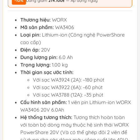
-10%
Đang giảm
214.100₫
— Áp dụng ngay
Thương hiệu:
WORX
Mã sản phẩm:
WA3406
Loại pin:
Lithium-ion (Công nghệ PowerShare
cao cấp)
Điện áp:
20V
Dung lượng pin:
6.0 Ah
Trọng lượng:
1.00 kg
Thời gian sạc ước tính:
Với sạc WA3924 (2A): ~180 phút
Với sạc WA3922 (6A): ~60 phút
Với sạc WA3788 (12A): ~35 phút
Cấu hình sản phẩm:
1 viên pin Lithium-ion WORX
WA3406 20V 6.0Ah
Hệ thống tương thích:
Tương thích hoàn toàn
với toàn bộ dòng máy thuộc hệ sinh thái WORX
PowerShare 20V (Và có thể ghép đôi 2 viên để
sử dụng cho các dòng máy công suất lớn 40V)