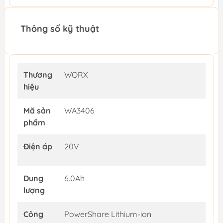
Thông số kỹ thuật
Thương
WORX
hiệu
Mã sản
WA3406
phẩm
Điện áp
20V
Dung
6.0Ah
lượng
Công
PowerShare Lithium-ion