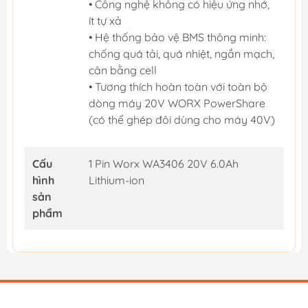
• Công nghệ không có hiệu ứng nhớ,
ít tự xả
• Hệ thống bảo vệ BMS thông minh:
chống quá tải, quá nhiệt, ngắn mạch,
cân bằng cell
• Tương thích hoàn toàn với toàn bộ
dòng máy 20V WORX PowerShare
(có thể ghép đôi dùng cho máy 40V)
Cấu
1 Pin Worx WA3406 20V 6.0Ah
hình
Lithium-ion
sản
phẩm