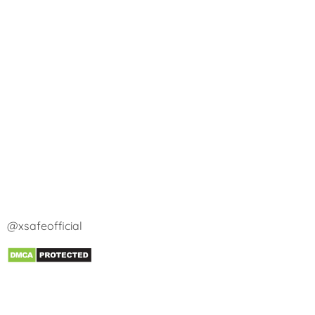
@xsafeofficial