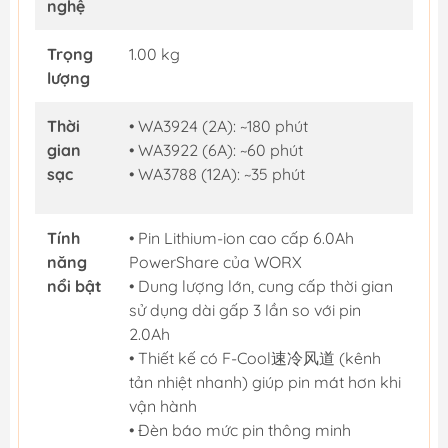
nghệ
Trọng
1.00 kg
lượng
Thời
• WA3924 (2A): ~180 phút
gian
• WA3922 (6A): ~60 phút
sạc
• WA3788 (12A): ~35 phút
Tính
• Pin Lithium-ion cao cấp 6.0Ah
năng
PowerShare của WORX
nổi bật
• Dung lượng lớn, cung cấp thời gian
sử dụng dài gấp 3 lần so với pin
2.0Ah
• Thiết kế có F-Cool速冷风道 (kênh
tản nhiệt nhanh) giúp pin mát hơn khi
vận hành
• Đèn báo mức pin thông minh