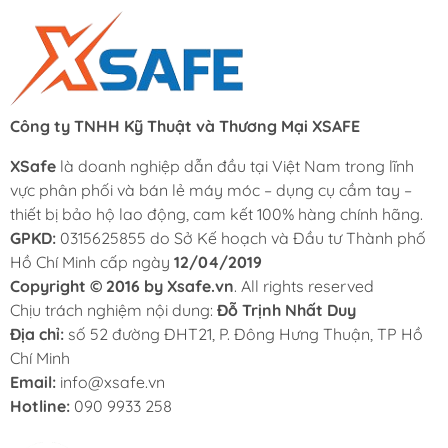
Công ty TNHH Kỹ Thuật và Thương Mại XSAFE
XSafe
là doanh nghiệp dẫn đầu tại Việt Nam trong lĩnh
vực phân phối và bán lẻ máy móc – dụng cụ cầm tay –
thiết bị bảo hộ lao động, cam kết 100% hàng chính hãng.
GPKD:
0315625855 do Sở Kế hoạch và Đầu tư Thành phố
Hồ Chí Minh cấp ngày
12/04/2019
Copyright © 2016 by Xsafe.vn
. All rights reserved
Chịu trách nghiệm nội dung:
Đỗ Trịnh Nhất Duy
Địa chỉ:
số 52 đường ĐHT21, P. Đông Hưng Thuận, TP Hồ
Chí Minh
Email:
info@xsafe.vn
Hotline:
090 9933 258