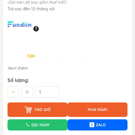
(Giá trên đã bao gồm thuế VAT)
Trả sau đến 12 tháng với
Giảm đến
50K
khi thanh toán qua Fundiin.
Xem thêm
Số lượng:
VÀO GIỎ
MUA NGAY
GỌI NGAY
ZALO
Z