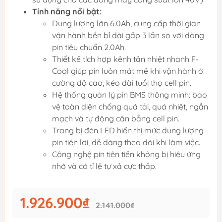
Tính năng nổi bật:
Dung lượng lớn 6.0Ah, cung cấp thời gian
vận hành bền bỉ dài gấp 3 lần so với dòng
pin tiêu chuẩn 2.0Ah.
Thiết kế tích hợp kênh tản nhiệt nhanh F-
Cool giúp pin luôn mát mẻ khi vận hành ở
cường độ cao, kéo dài tuổi thọ cell pin.
Hệ thống quản lý pin BMS thông minh: bảo
vệ toàn diện chống quá tải, quá nhiệt, ngắn
mạch và tự động cân bằng cell pin.
Trang bị đèn LED hiển thị mức dung lượng
pin tiện lợi, dễ dàng theo dõi khi làm việc.
Công nghệ pin tiên tiến không bị hiệu ứng
nhớ và có tỉ lệ tự xả cực thấp.
1.926.900₫
2.141.000₫