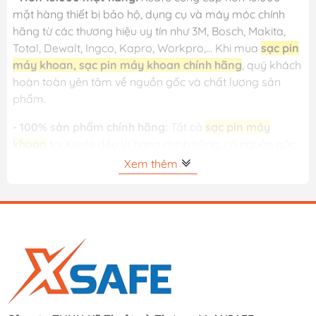
mặt hàng thiết bị bảo hộ, dụng cụ và máy móc chính
hãng từ các thương hiệu uy tín như 3M, Bosch, Makita,
Total, Dewalt, Ingco, Kapro, Workpro,... Khi mua
sạc pin
máy khoan, sạc pin máy khoan chính hãng
, quý khách
hoàn toàn yên tâm về nguồn gốc và chất lượng sản
phẩm.
- 100% sản phẩm chính hãng:
Tất cả
sạc pin máy
khoan
tại Xsafe đều là hàng chính hãng, có nguồn gốc
rõ ràng, đầy đủ bảo hành theo tiêu chuẩn của nhà sản
Xem thêm
xuất.
- Giá luôn tốt:
Nhờ hệ thống phân phối lớn và nhập
hàng trực tiếp từ hãng, Xsafe luôn mang đến mức giá
cạnh tranh cho các dòng
sạc pin máy khoan
. Ngoài ra,
khách hàng còn nhận được nhiều chương trình khuyến
mãi và ưu đãi định kỳ.
- Đổi trả miễn phí trong 15 ngày:
Khách hàng được đổi