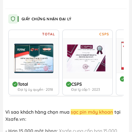
GIẤY CHỨNG NHẬN ĐẠI LÝ
TOTAL
CSPS
DC
Total
CSPS
Đối 
Đại lý ủy quyền · 2018
Đại lý cấp 1 · 2023
202
Vì sao khách hàng chọn mua
sạc pin máy khoan
tại
Xsafe.vn:
- Hơn 15.000 mặt hàng:
Xsafe cung cấp hơn 15.000