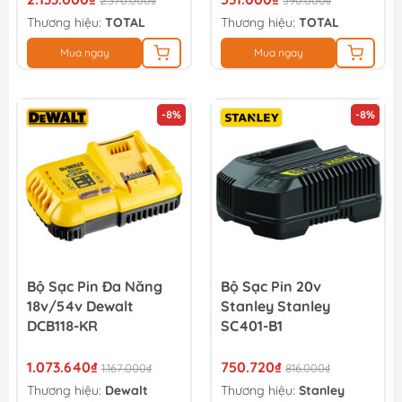
2.370.000₫
590.000₫
Thương hiệu:
TOTAL
Thương hiệu:
TOTAL
Mua ngay
Mua ngay
-8%
-8%
Bộ Sạc Pin Đa Năng
Bộ Sạc Pin 20v
18v/54v Dewalt
Stanley Stanley
DCB118-KR
SC401-B1
1.073.640₫
750.720₫
1.167.000₫
816.000₫
Thương hiệu:
Dewalt
Thương hiệu:
Stanley