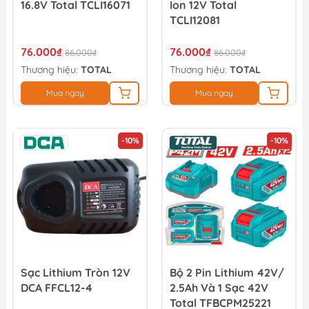
16.8V Total TCLI16071
Ion 12V Total
TCLI12081
76.000₫
76.000₫
86.000₫
86.000₫
Thương hiệu:
TOTAL
Thương hiệu:
TOTAL
Mua ngay
Mua ngay
-10%
-10%
Sạc Lithium Tròn 12V
Bộ 2 Pin Lithium 42V/
DCA FFCL12-4
2.5Ah Và 1 Sạc 42V
Total TFBCPM25221