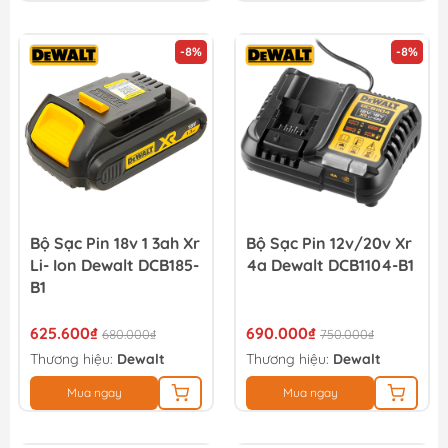
-8%
-8%
Bộ Sạc Pin 18v 1 3ah Xr
Bộ Sạc Pin 12v/20v Xr
Li- Ion Dewalt DCB185-
4a Dewalt DCB1104-B1
B1
625.600₫
690.000₫
680.000₫
750.000₫
Thương hiệu:
Dewalt
Thương hiệu:
Dewalt
Mua ngay
Mua ngay