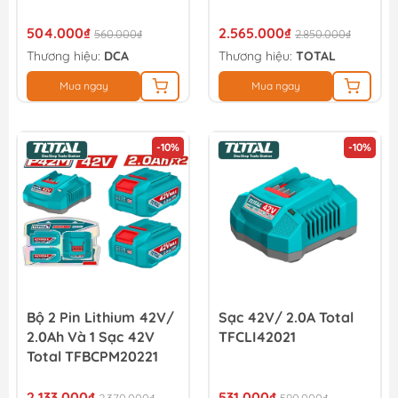
504.000₫
2.565.000₫
560.000₫
2.850.000₫
Thương hiệu:
DCA
Thương hiệu:
TOTAL
Mua ngay
Mua ngay
-10%
-10%
Bộ 2 Pin Lithium 42V/
Sạc 42V/ 2.0A Total
2.0Ah Và 1 Sạc 42V
TFCLI42021
Total TFBCPM20221
2.133.000₫
531.000₫