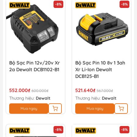
-8%
-8%
Bộ Sạc Pin 12v/20v Xr
Bộ Sạc Pin 10 8v 1 3ah
2a Dewalt DCB1102-B1
Xr Li-Ion Dewalt
DCB125-B1
552.000₫
521.640₫
600.000₫
567.000₫
Thương hiệu:
Dewalt
Thương hiệu:
Dewalt
Mua ngay
Mua ngay
-8%
-8%