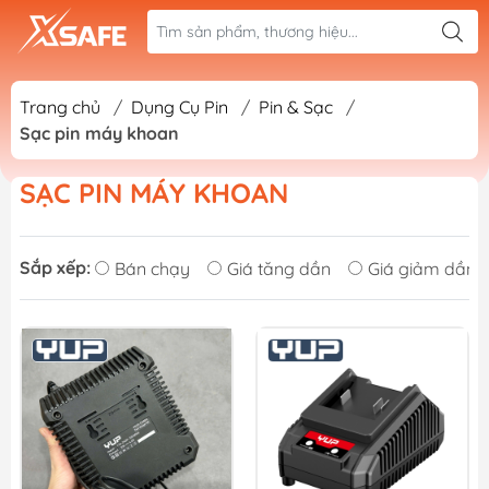
Trang chủ
/
Dụng Cụ Pin
/
Pin & Sạc
/
Sạc pin máy khoan
SẠC PIN MÁY KHOAN
Sắp xếp:
Bán chạy
Giá tăng dần
Giá giảm dần