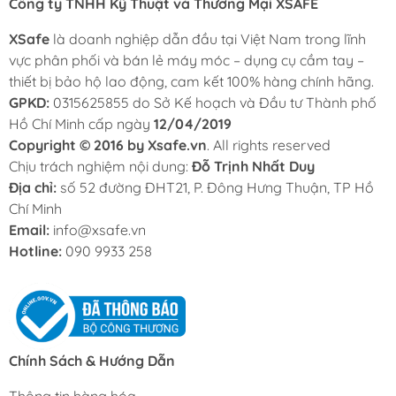
Công ty TNHH Kỹ Thuật và Thương Mại XSAFE
trả miễn phí trong vòng 15 ngày nếu sản phẩm phát
sinh lỗi từ nhà sản xuất.
XSafe
là doanh nghiệp dẫn đầu tại Việt Nam trong lĩnh
vực phân phối và bán lẻ máy móc – dụng cụ cầm tay –
- Xuất hóa đơn VAT đầy đủ:
Xsafe hỗ trợ xuất hóa đơn
thiết bị bảo hộ lao động, cam kết 100% hàng chính hãng.
VAT đầy đủ cho doanh nghiệp, công ty và khách hàng
GPKD:
cần chứng từ.
0315625855 do Sở Kế hoạch và Đầu tư Thành phố
Hồ Chí Minh cấp ngày
12/04/2019
- Hỗ trợ trả góp 0% – duyệt nhanh chỉ 15 phút:
Khách
Copyright © 2016 by Xsafe.vn
. All rights reserved
hàng có thể mua trả góp 0% lãi suất qua Fundiin với thủ
Chịu trách nghiệm nội dung:
Đỗ Trịnh Nhất Duy
tục đơn giản, thời gian xét duyệt nhanh.
Địa chỉ:
số 52 đường ĐHT21, P. Đông Hưng Thuận, TP Hồ
Chí Minh
- Giao hàng nhanh – chỉ 2 giờ tại TP.HCM:
Xsafe hỗ trợ
Email:
info@xsafe.vn
giao hàng nhanh trong 2 giờ tại TP.HCM và giao hàng
Hotline:
090 9933 258
toàn quốc thông qua các đơn vị vận chuyển uy tín.
Trước khi mua hàng quý khách liên hệ đến hotline
090
9933 258
để được Xsafe báo giá và tư vấn chi tiết!
Xem thêm:
Chính Sách & Hướng Dẫn
Pin Sạc