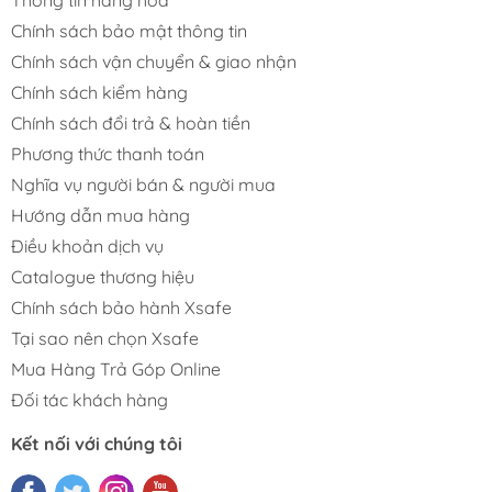
Thông tin hàng hóa
Đế Sạc Pin
Chính sách bảo mật thông tin
Pin Sạc 10.8V
Chính sách vận chuyển & giao nhận
Pin Sạc 14.4V
Chính sách kiểm hàng
Pin Sạc 12V
Pin Sạc 18V
Chính sách đổi trả & hoàn tiền
Phương thức thanh toán
Nghĩa vụ người bán & người mua
Hướng dẫn mua hàng
Điều khoản dịch vụ
Catalogue thương hiệu
Chính sách bảo hành Xsafe
Tại sao nên chọn Xsafe
Mua Hàng Trả Góp Online
Đối tác khách hàng
Kết nối với chúng tôi