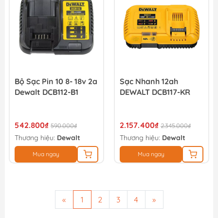
Bộ Sạc Pin 10 8- 18v 2a
Sạc Nhanh 12ah
Dewalt DCB112-B1
DEWALT DCB117-KR
542.800₫
2.157.400₫
590.000₫
2.345.000₫
Thương hiệu:
Dewalt
Thương hiệu:
Dewalt
Mua ngay
Mua ngay
«
1
2
3
4
»