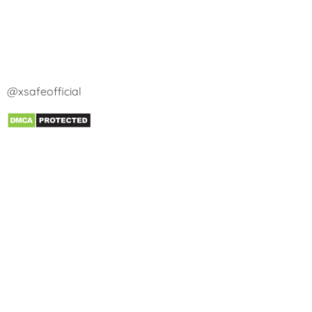
@xsafeofficial