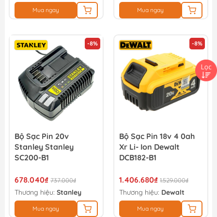
Mua ngay
Mua ngay
-8%
-8%
Bộ Sạc Pin 20v
Bộ Sạc Pin 18v 4 0ah
Stanley Stanley
Xr Li- Ion Dewalt
SC200-B1
DCB182-B1
678.040₫
1.406.680₫
737.000₫
1.529.000₫
Thương hiệu:
Stanley
Thương hiệu:
Dewalt
Mua ngay
Mua ngay