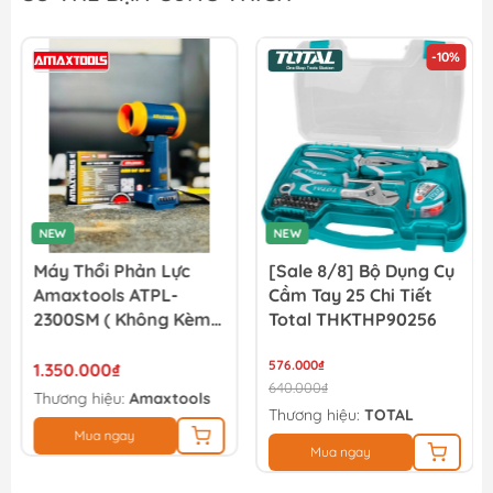
-10%
NEW
NEW
Máy Thổi Phản Lực
[Sale 8/8] Bộ Dụng Cụ
Amaxtools ATPL-
Cầm Tay 25 Chi Tiết
2300SM ( Không Kèm
Total THKTHP90256
Pin/sạc - Chân Pin
Phổ Thông )
576.000₫
1.350.000₫
640.000₫
Thương hiệu:
Amaxtools
Thương hiệu:
TOTAL
Mua ngay
Mua ngay