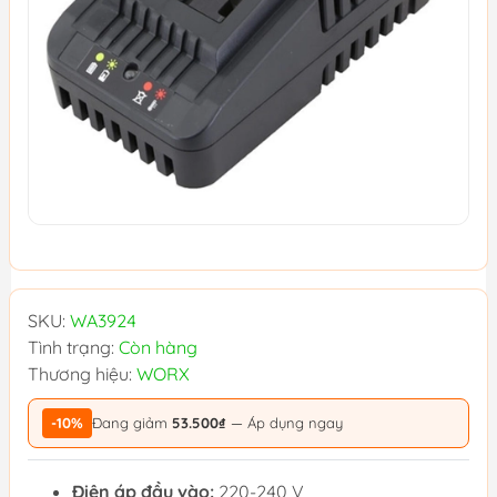
SKU:
WA3924
Tình trạng:
Còn hàng
Thương hiệu:
WORX
-10%
Đang giảm
53.500₫
— Áp dụng ngay
Điện áp đầu vào:
220-240 V