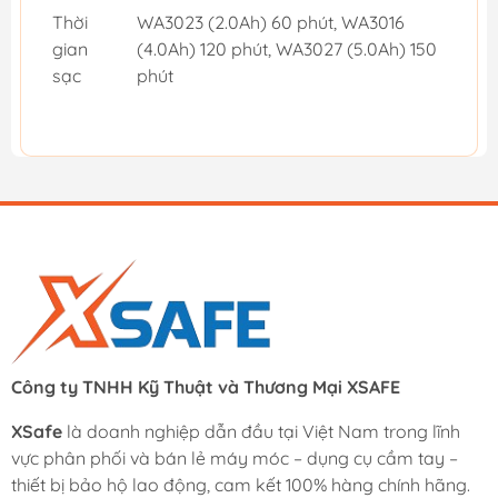
Thời
WA3023 (2.0Ah) 60 phút, WA3016
gian
(4.0Ah) 120 phút, WA3027 (5.0Ah) 150
sạc
phút
Công ty TNHH Kỹ Thuật và Thương Mại XSAFE
XSafe
là doanh nghiệp dẫn đầu tại Việt Nam trong lĩnh
vực phân phối và bán lẻ máy móc – dụng cụ cầm tay –
thiết bị bảo hộ lao động, cam kết 100% hàng chính hãng.