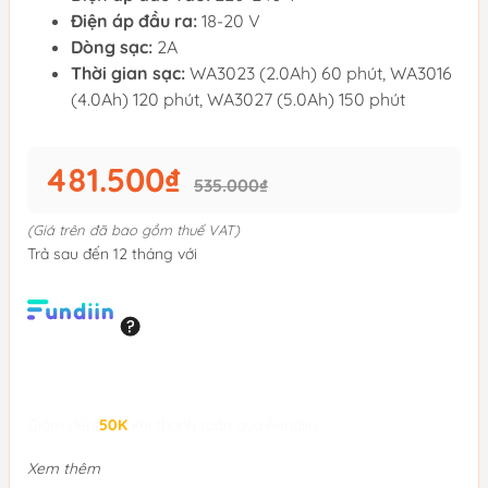
Điện áp đầu ra:
18-20 V
Dòng sạc:
2A
Thời gian sạc:
WA3023 (2.0Ah) 60 phút, WA3016
(4.0Ah) 120 phút, WA3027 (5.0Ah) 150 phút
481.500₫
535.000₫
(Giá trên đã bao gồm thuế VAT)
Trả sau đến 12 tháng với
Giảm đến
50K
khi thanh toán qua Fundiin.
Xem thêm