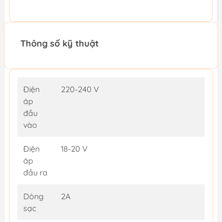
Thông số kỹ thuật
Điện
220-240 V
áp
đầu
vào
Điện
18-20 V
áp
đầu ra
Dòng
2A
sạc