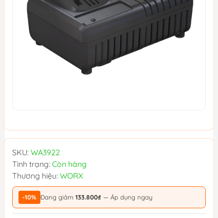
SKU:
WA3922
Tình trạng:
Còn hàng
Thương hiệu:
WORX
-10%
Đang giảm
133.800₫
— Áp dụng ngay