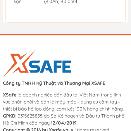
sạc
(4.0Ah) 40 phút
Công ty TNHH Kỹ Thuật và Thương Mại XSAFE
XSafe
là doanh nghiệp dẫn đầu tại Việt Nam trong lĩnh
vực phân phối và bán lẻ máy móc – dụng cụ cầm tay –
thiết bị bảo hộ lao động, cam kết 100% hàng chính hãng.
GPKD:
0315625855 do Sở Kế hoạch và Đầu tư Thành phố
Hồ Chí Minh cấp ngày
12/04/2019
Copyright © 2016 by Xsafe.vn
. All rights reserved