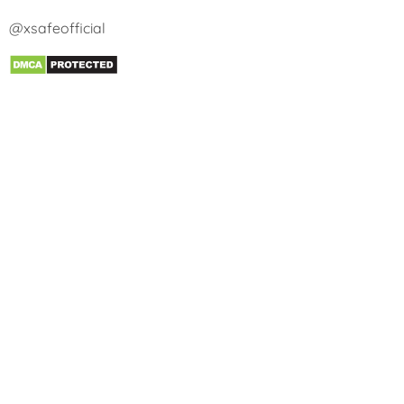
@xsafeofficial