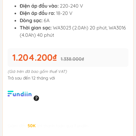
Điện áp đầu vào:
220-240 V
Điện áp đầu ra:
18-20 V
Dòng sạc:
6A
Thời gian sạc:
WA3023 (2.0Ah) 20 phút, WA3016
(4.0Ah) 40 phút
1.204.200₫
1.338.000₫
(Giá trên đã bao gồm thuế VAT)
Trả sau đến 12 tháng với
Giảm đến
50K
khi thanh toán qua Fundiin.