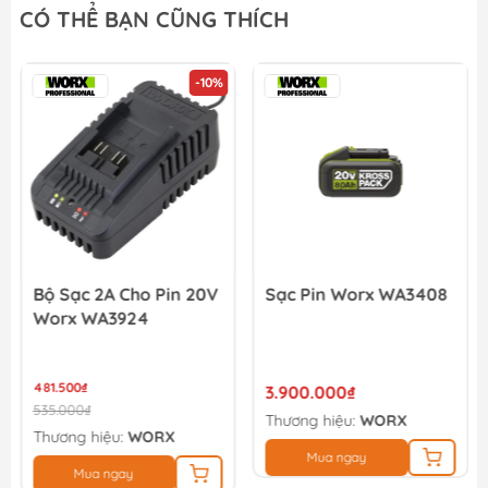
CÓ THỂ BẠN CŨNG THÍCH
-10%
Bộ Sạc 2A Cho Pin 20V
Sạc Pin Worx WA3408
Worx WA3924
481.500₫
3.900.000₫
535.000₫
Thương hiệu:
WORX
Thương hiệu:
WORX
Mua ngay
Mua ngay