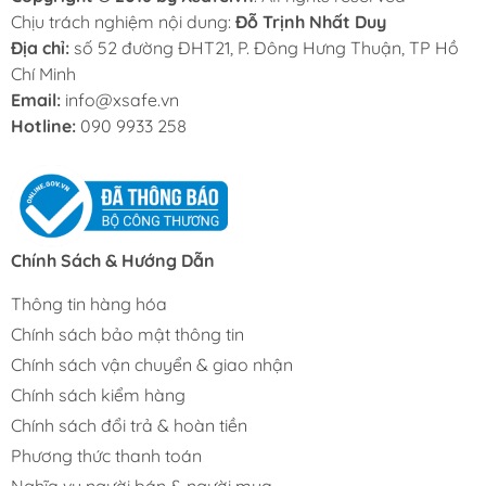
Chịu trách nghiệm nội dung:
Đỗ Trịnh Nhất Duy
Địa chỉ:
số 52 đường ĐHT21, P. Đông Hưng Thuận, TP Hồ
Chí Minh
Email:
info@xsafe.vn
Hotline:
090 9933 258
Chính Sách & Hướng Dẫn
Thông tin hàng hóa
Chính sách bảo mật thông tin
Chính sách vận chuyển & giao nhận
Chính sách kiểm hàng
Chính sách đổi trả & hoàn tiền
Phương thức thanh toán
Nghĩa vụ người bán & người mua