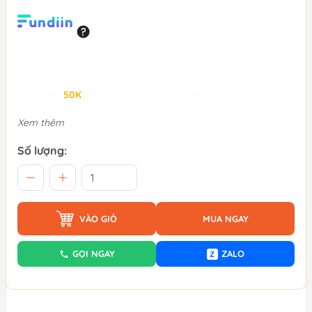
Giảm đến
50K
khi thanh toán qua Fundiin.
Xem thêm
Số lượng:
VÀO GIỎ
MUA NGAY
GỌI NGAY
ZALO
Z