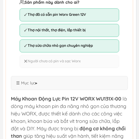
Sản phẩm này dành cho ai?
✓
Thợ đã có sẵn pin Worx Green 12V
✓
Thợ nội thất, thợ điện, lắp thiết bị
✓
Thợ sửa chữa nhỏ gọn chuyên nghiệp
✕
Người chưa có pin và sạc Worx
☰ Mục lục
▸
Máy Khoan Động Lực Pin 12V WORX WU131X-00
là
dòng máy khoan pin đa năng nhỏ gọn của thương
hiệu WORX, được thiết kế dành cho các công việc
khoan, khoan búa và bắt vít trong sửa chữa, lắp
đặt và DIY. Máy được trang bị
động cơ không chổi
than
giúp tăng hiệu suất vận hành, tiết kiệm năng