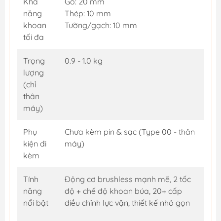
Khả
Gỗ: 20 mm
năng
Thép: 10 mm
khoan
Tường/gạch: 10 mm
tối đa
Trọng
0.9 - 1.0 kg
lượng
(chỉ
thân
máy)
Phụ
Chưa kèm pin & sạc (Type 00 - thân
kiện đi
máy)
kèm
Tính
Động cơ brushless mạnh mẽ, 2 tốc
năng
độ + chế độ khoan búa, 20+ cấp
nổi bật
điều chỉnh lực vặn, thiết kế nhỏ gọn