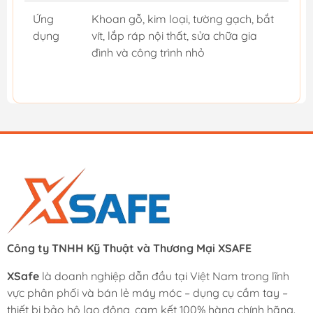
Ứng
Khoan gỗ, kim loại, tường gạch, bắt
dụng
vít, lắp ráp nội thất, sửa chữa gia
đình và công trình nhỏ
Công ty TNHH Kỹ Thuật và Thương Mại XSAFE
XSafe
là doanh nghiệp dẫn đầu tại Việt Nam trong lĩnh
vực phân phối và bán lẻ máy móc – dụng cụ cầm tay –
thiết bị bảo hộ lao động, cam kết 100% hàng chính hãng.