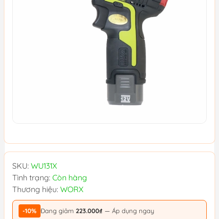
SKU:
WU131X
Tình trạng:
Còn hàng
Thương hiệu:
WORX
-10%
Đang giảm
223.000₫
— Áp dụng ngay