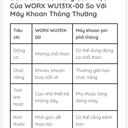
Của WORX WU131X-00 So Với
Máy Khoan Thông Thường
Tiêu
WORX WU131X-
Máy khoan pin
chí
00
phổ thông
Động
Có thể dùng động
Không chổi than
cơ
cơ chổi than
Chức
Khoan, khoan
Thường giới hạn
năng
búa, bắt vít
chức năng
Tính
Cao nhờ thiết kế
Phụ thuộc từng
linh
không dây
dòng máy
hoạt
Kích
Nhỏ gọn, dễ
Có thể cồng kềnh
thước
thao tác
hơn