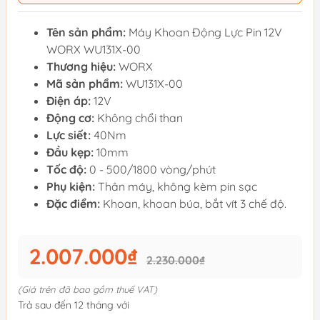
Tên sản phẩm:
Máy Khoan Động Lực Pin 12V
WORX WU131X-00
Thương hiệu:
WORX
Mã sản phẩm:
WU131X-00
Điện áp:
12V
Động cơ:
Không chổi than
Lực siết:
40Nm
Đầu kẹp:
10mm
Tốc độ:
0 - 500/1800 vòng/phút
Phụ kiện:
Thân máy, không kèm pin sạc
Đặc điểm:
Khoan, khoan búa, bắt vít 3 chế độ.
2.007.000₫
2.230.000₫
(Giá trên đã bao gồm thuế VAT)
Trả sau đến 12 tháng với