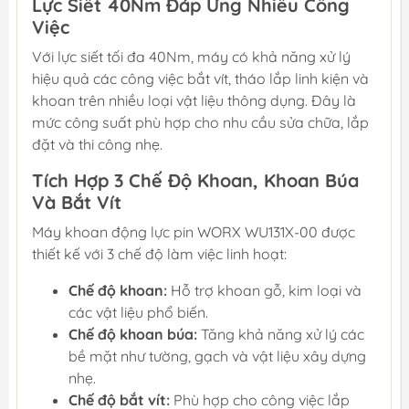
Lực Siết 40Nm Đáp Ứng Nhiều Công
Việc
Với lực siết tối đa 40Nm, máy có khả năng xử lý
hiệu quả các công việc bắt vít, tháo lắp linh kiện và
khoan trên nhiều loại vật liệu thông dụng. Đây là
mức công suất phù hợp cho nhu cầu sửa chữa, lắp
đặt và thi công nhẹ.
Tích Hợp 3 Chế Độ Khoan, Khoan Búa
Và Bắt Vít
Máy khoan động lực pin WORX WU131X-00 được
thiết kế với 3 chế độ làm việc linh hoạt:
Chế độ khoan:
Hỗ trợ khoan gỗ, kim loại và
các vật liệu phổ biến.
Chế độ khoan búa:
Tăng khả năng xử lý các
bề mặt như tường, gạch và vật liệu xây dựng
nhẹ.
Chế độ bắt vít:
Phù hợp cho công việc lắp