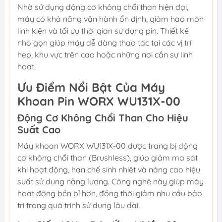
Nhờ sử dụng động cơ không chổi than hiện đại,
máy có khả năng vận hành ổn định, giảm hao mòn
linh kiện và tối ưu thời gian sử dụng pin. Thiết kế
nhỏ gọn giúp máy dễ dàng thao tác tại các vị trí
hẹp, khu vực trên cao hoặc những nơi cần sự linh
hoạt.
Ưu Điểm Nổi Bật Của Máy
Khoan Pin WORX WU131X-00
Động Cơ Không Chổi Than Cho Hiệu
Suất Cao
Máy khoan WORX WU131X-00 được trang bị động
cơ không chổi than (Brushless), giúp giảm ma sát
khi hoạt động, hạn chế sinh nhiệt và nâng cao hiệu
suất sử dụng năng lượng. Công nghệ này giúp máy
hoạt động bền bỉ hơn, đồng thời giảm nhu cầu bảo
trì trong quá trình sử dụng lâu dài.