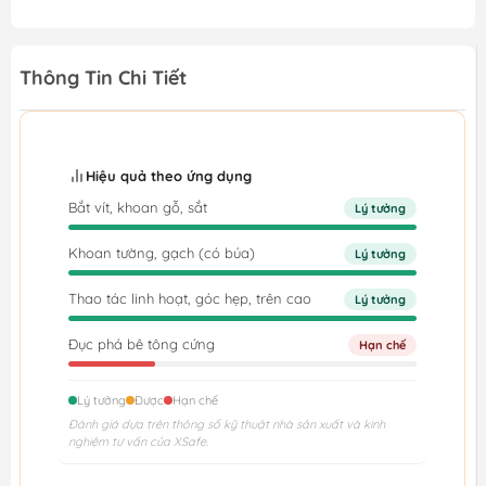
Thông Tin Chi Tiết
Hiệu quả theo ứng dụng
Bắt vít, khoan gỗ, sắt
Lý tưởng
Khoan tường, gạch (có búa)
Lý tưởng
Thao tác linh hoạt, góc hẹp, trên cao
Lý tưởng
Đục phá bê tông cứng
Hạn chế
Lý tưởng
Được
Hạn chế
Đánh giá dựa trên thông số kỹ thuật nhà sản xuất và kinh
nghiệm tư vấn của XSafe.