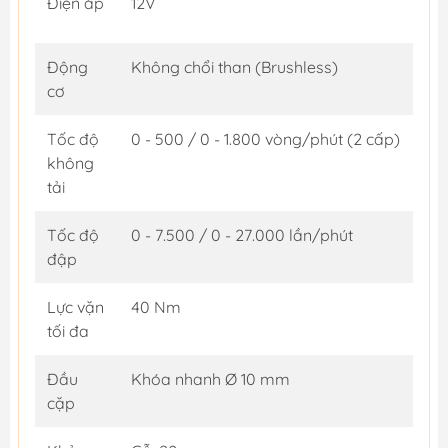
Điện áp
12V
Động
Không chổi than (Brushless)
cơ
Tốc độ
0 - 500 / 0 - 1.800 vòng/phút (2 cấp)
không
tải
Tốc độ
0 - 7.500 / 0 - 27.000 lần/phút
đập
Lực vặn
40 Nm
tối đa
Đầu
Khóa nhanh Ø 10 mm
cặp