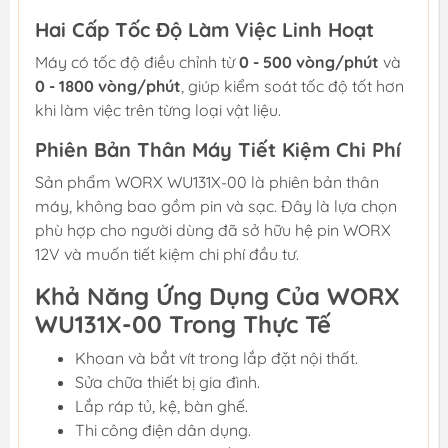
Hai Cấp Tốc Độ Làm Việc Linh Hoạt
Máy có tốc độ điều chỉnh từ
0 - 500 vòng/phút
và
0 - 1800 vòng/phút
, giúp kiểm soát tốc độ tốt hơn
khi làm việc trên từng loại vật liệu.
Phiên Bản Thân Máy Tiết Kiệm Chi Phí
Sản phẩm WORX WU131X-00 là phiên bản thân
máy, không bao gồm pin và sạc. Đây là lựa chọn
phù hợp cho người dùng đã sở hữu hệ pin WORX
12V và muốn tiết kiệm chi phí đầu tư.
Khả Năng Ứng Dụng Của WORX
WU131X-00 Trong Thực Tế
Khoan và bắt vít trong lắp đặt nội thất.
Sửa chữa thiết bị gia đình.
Lắp ráp tủ, kệ, bàn ghế.
Thi công điện dân dụng.