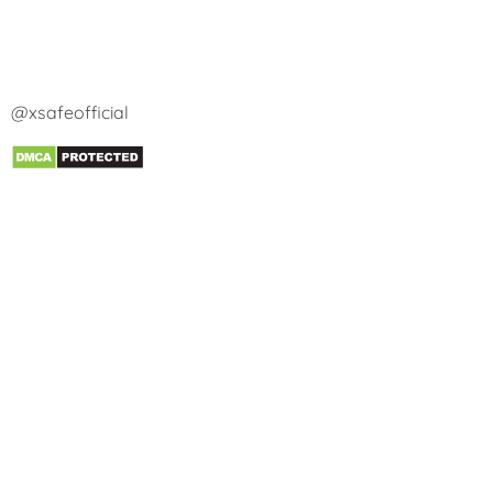
@xsafeofficial