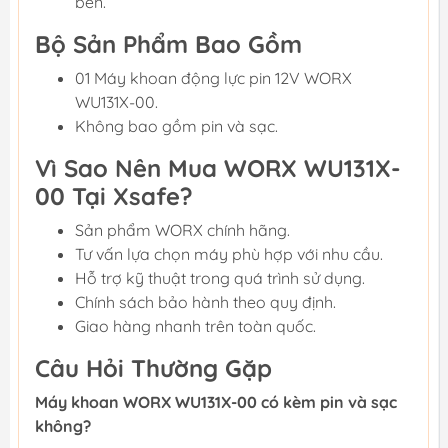
bền.
Bộ Sản Phẩm Bao Gồm
01 Máy khoan động lực pin 12V WORX
WU131X-00.
Không bao gồm pin và sạc.
Vì Sao Nên Mua WORX WU131X-
00 Tại Xsafe?
Sản phẩm WORX chính hãng.
Tư vấn lựa chọn máy phù hợp với nhu cầu.
Hỗ trợ kỹ thuật trong quá trình sử dụng.
Chính sách bảo hành theo quy định.
Giao hàng nhanh trên toàn quốc.
Câu Hỏi Thường Gặp
Máy khoan WORX WU131X-00 có kèm pin và sạc
không?