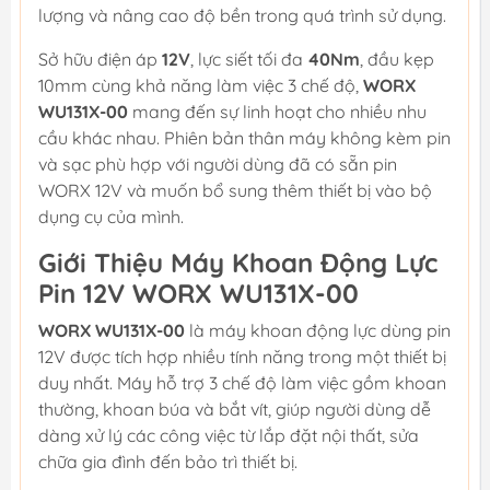
lượng và nâng cao độ bền trong quá trình sử dụng.
Sở hữu điện áp
12V
, lực siết tối đa
40Nm
, đầu kẹp
10mm cùng khả năng làm việc 3 chế độ,
WORX
WU131X-00
mang đến sự linh hoạt cho nhiều nhu
cầu khác nhau. Phiên bản thân máy không kèm pin
và sạc phù hợp với người dùng đã có sẵn pin
WORX 12V và muốn bổ sung thêm thiết bị vào bộ
dụng cụ của mình.
Giới Thiệu Máy Khoan Động Lực
Pin 12V WORX WU131X-00
WORX WU131X-00
là máy khoan động lực dùng pin
12V được tích hợp nhiều tính năng trong một thiết bị
duy nhất. Máy hỗ trợ 3 chế độ làm việc gồm khoan
thường, khoan búa và bắt vít, giúp người dùng dễ
dàng xử lý các công việc từ lắp đặt nội thất, sửa
chữa gia đình đến bảo trì thiết bị.