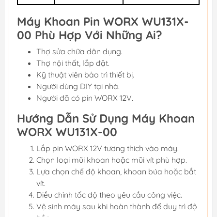
Máy Khoan Pin WORX WU131X-
00 Phù Hợp Với Những Ai?
Thợ sửa chữa dân dụng.
Thợ nội thất, lắp đặt.
Kỹ thuật viên bảo trì thiết bị.
Người dùng DIY tại nhà.
Người đã có pin WORX 12V.
Hướng Dẫn Sử Dụng Máy Khoan
WORX WU131X-00
Lắp pin WORX 12V tương thích vào máy.
Chọn loại mũi khoan hoặc mũi vít phù hợp.
Lựa chọn chế độ khoan, khoan búa hoặc bắt
vít.
Điều chỉnh tốc độ theo yêu cầu công việc.
Vệ sinh máy sau khi hoàn thành để duy trì độ