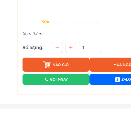
Giảm đến
50K
khi thanh toán qua Fundiin.
Xem thêm
Số lượng:
VÀO GIỎ
MUA NGA
GỌI NGAY
ZALO
Z