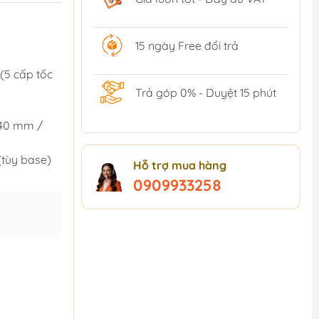
15 ngày Free đổi trả
(5 cấp tốc
Trả góp 0% - Duyệt 15 phút
 40 mm /
(tùy base)
Hỗ trợ mua hàng
0909933258