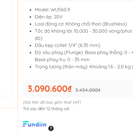
Model: WU560.9
Điện áp: 20V
Loại động cơ: Không chổi than (Brushless)
Tốc độ không tải: 10.000 - 30.000 vòng/phút 
độ)
Đầu kẹp collet: 1/4" (6.35 mm)
Độ sâu phay (Plunge): Base phay thẳng: 0 -
Base phay trụ: 0 - 35 mm
Trọng lượng (thân máy): Khoảng 1.6 - 2.0 kg 
3.090.600₫
3.434.000₫
(Giá trên đã bao gồm thuế VAT)
Trả sau đến 12 tháng với