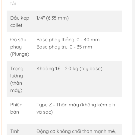
tải
Đầu kẹp
1/4" (6.35 mm)
collet
Độ sâu
Base phay thẳng: 0 - 40 mm
phay
Base phay trụ: 0 - 35 mm
(Plunge)
Trọng
Khoảng 1.6 - 2.0 kg (tùy base)
lượng
(thân
máy)
Phiên
Type Z - Thân máy (không kèm pin
bản
và sạc)
Tính
Động cơ không chổi than mạnh mẽ,