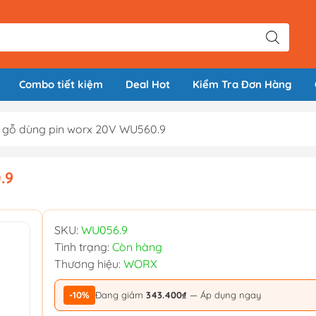
Combo tiết kiệm
Deal Hot
Kiểm Tra Đơn Hàng
 gỗ dùng pin worx 20V WU560.9
.9
SKU:
WU056.9
Tình trạng:
Còn hàng
Thương hiệu:
WORX
-10%
Đang giảm
343.400₫
— Áp dụng ngay