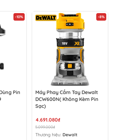
-10%
-8%
Dùng Pin
Máy Phay Cầm Tay Dewalt
9
DCW600N( Không Kèm Pin
Sạc)
4.691.080₫
5.099.000₫
Thương hiệu:
Dewalt