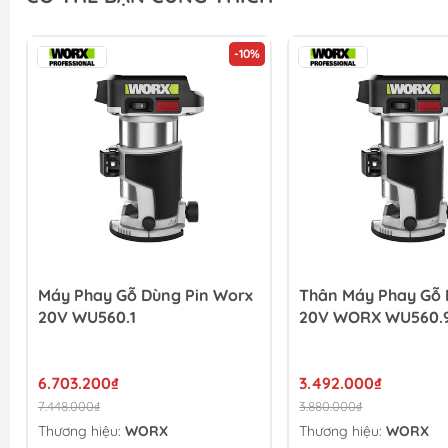
-10%
Máy Phay Gỗ Dùng Pin Worx
Thân Máy Phay Gỗ 
20V WU560.1
20V WORX WU560.
6.703.200₫
3.492.000₫
7.448.000₫
3.880.000₫
Thương hiệu:
WORX
Thương hiệu:
WORX