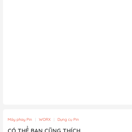
Máy phay Pin
|
WORX
|
Dụng cụ Pin
CÓ THỂ BẠN CŨNG THÍCH