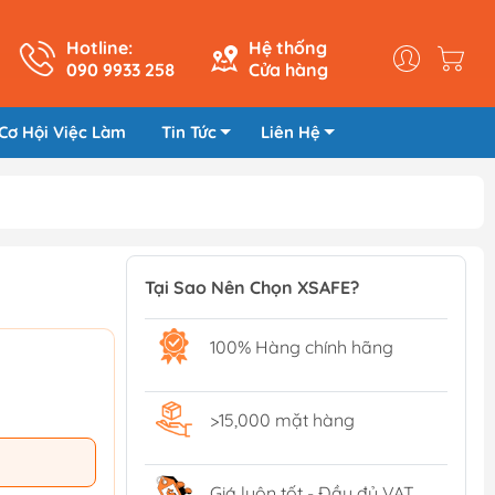
Hotline:
Hệ thống
090 9933 258
Cửa hàng
Cơ Hội Việc Làm
Tin Tức
Liên Hệ
Tại Sao Nên Chọn XSAFE?
100% Hàng chính hãng
>15,000 mặt hàng
Giá luôn tốt - Đầy đủ VAT