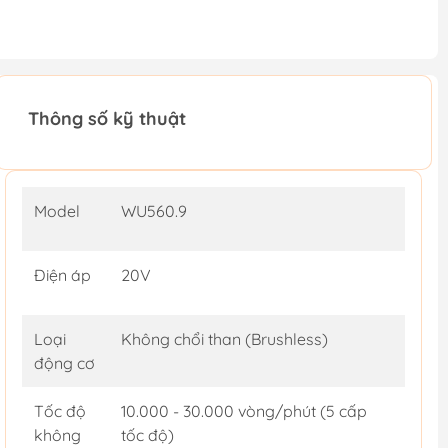
Thông số kỹ thuật
Model
WU560.9
Điện áp
20V
Loại
Không chổi than (Brushless)
động cơ
Tốc độ
10.000 - 30.000 vòng/phút (5 cấp
không
tốc độ)