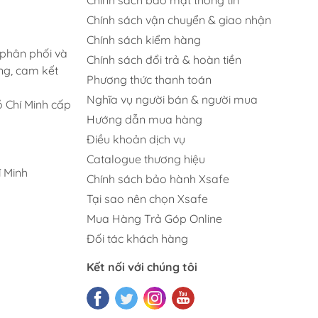
Chính sách vận chuyển & giao nhận
Chính sách kiểm hàng
 phân phối và
Chính sách đổi trả & hoàn tiền
ng, cam kết
Phương thức thanh toán
Nghĩa vụ người bán & người mua
 Chí Minh cấp
Hướng dẫn mua hàng
Điều khoản dịch vụ
Catalogue thương hiệu
 Minh
Chính sách bảo hành Xsafe
Tại sao nên chọn Xsafe
Mua Hàng Trả Góp Online
Đối tác khách hàng
Kết nối với chúng tôi