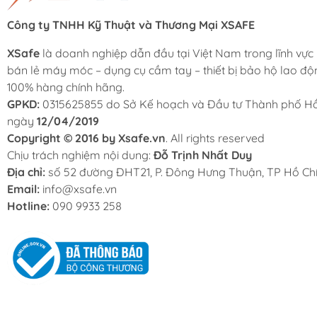
Công ty TNHH Kỹ Thuật và Thương Mại XSAFE
XSafe
là doanh nghiệp dẫn đầu tại Việt Nam trong lĩnh vực
bán lẻ máy móc – dụng cụ cầm tay – thiết bị bảo hộ lao độ
100% hàng chính hãng.
GPKD:
0315625855 do Sở Kế hoạch và Đầu tư Thành phố Hồ
ngày
12/04/2019
Copyright © 2016 by Xsafe.vn
. All rights reserved
Chịu trách nghiệm nội dung:
Đỗ Trịnh Nhất Duy
Địa chỉ:
số 52 đường ĐHT21, P. Đông Hưng Thuận, TP Hồ Chí
Email:
info@xsafe.vn
Hotline:
090 9933 258