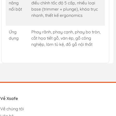
năng
điều chỉnh tốc độ 5 cấp, nhiều loại
nổi bật
base (trimmer + plunge), khóa trục
nhanh, thiết kế ergonomics
Ứng
Phay rãnh, phay cạnh, phay bo tròn,
dụng
cắt họa tiết gỗ, ván ép, gỗ công
nghiệp, làm tủ kệ, đồ gỗ nội thất
Về Xsafe
Về chúng tôi
Liên hệ