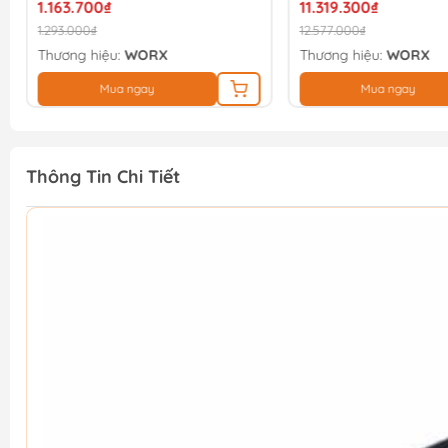
1.163.700₫
11.319.300₫
1.293.000₫
12.577.000₫
Thương hiệu:
WORX
Thương hiệu:
WORX
Mua ngay
Mua ngay
Thông Tin Chi Tiết