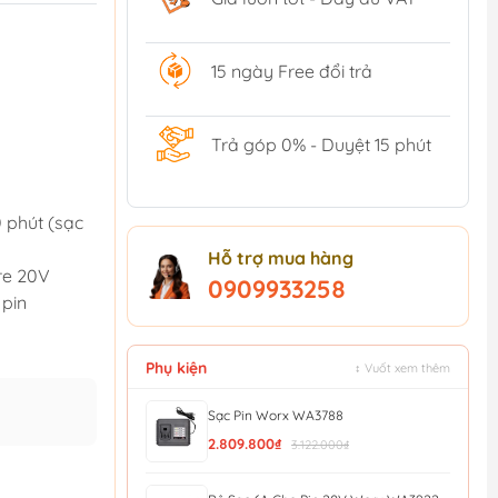
15 ngày Free đổi trả
Trả góp 0% - Duyệt 15 phút
 phút (sạc
Hỗ trợ mua hàng
re 20V
0909933258
 pin
Phụ kiện
↕ Vuốt xem thêm
Sạc Pin Worx WA3788
2.809.800₫
3.122.000₫