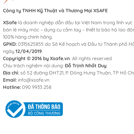
Công ty TNHH Kỹ Thuật và Thương Mại XSAFE
XSafe
là doanh nghiệp dẫn đầu tại Việt Nam trong lĩnh vực
bán lẻ máy móc – dụng cụ cầm tay – thiết bị bảo hộ lao độ
100% hàng chính hãng.
GPKD:
0315625855 do Sở Kế hoạch và Đầu tư Thành phố Hồ
ngày
12/04/2019
Copyright © 2016 by Xsafe.vn
. All rights reserved
Chịu trách nghiệm nội dung:
Đỗ Trịnh Nhất Duy
Địa chỉ:
số 52 đường ĐHT21, P. Đông Hưng Thuận, TP Hồ Chí
Email:
info@xsafe.vn
Hotline:
090 9933 258