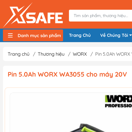
Trang Chủ
Về Chúng Tôi
Danh mục sản phẩm
Máy nén khí, bơm hơi
Máy hàn điện
Thiết bị nâng hạ, vận chuyển
Thiết bị đo
Thiết bị dùng điện
Thiết bị dùng pin
Thiết bị đựng lưu trữ
Thiết bị bảo hộ lao động
Trang chủ
/
Thương hiệu
/
WORX
/
Pin 5.0Ah WORX
Pin 5.0Ah WORX WA3055 cho máy 20V