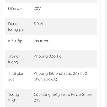
Điện áp
20V
Dung
5.0 Ah
lượng pin
Kiểu lắp
Pin trượt
Trọng
Khoảng 0.65 kg
lượng
Thời gian
Khoảng 150 phút (sạc 2A) / 50
sạc
phút (sạc 6A)
Tương
Các dòng máy Worx PowerShare
thích
20V