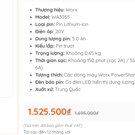
Thương hiệu:
Worx
Model:
WA3055
Loại pin:
Pin Lithium-ion
Điện áp:
20V
Dung lượng pin:
5.0 Ah
Kiểu lắp:
Pin trượt
Trọng lượng:
Khoảng 0.65 kg
Thời gian sạc:
Khoảng 150 phút (sạc 2A) / 50
6A)
Tương thích:
Các dòng máy Worx PowerSha
Đèn báo pin:
Có đèn LED hiển thị dung lượng
Xuất xứ:
Trung Quốc
1.525.500₫
1.695.000₫
(Giá trên đã bao gồm thuế VAT)
Trả sau đến 12 tháng với