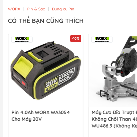
WORX
|
Pin & Sạc
|
Dụng cụ Pin
CÓ THỂ BẠN CŨNG THÍCH
-10%
Pin 4.0Ah WORX WA3054
Máy Cưa Đĩa Trượt 
Cho Máy 20V
Không Chổi Than 
WU486.9 (Không Kè
Sạc)