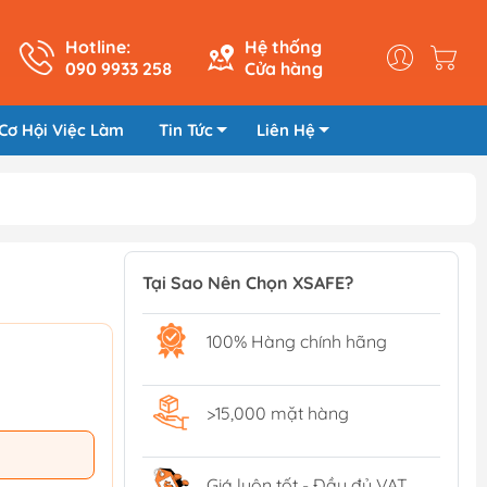
Hotline:
Hệ thống
090 9933 258
Cửa hàng
Cơ Hội Việc Làm
Tin Tức
Liên Hệ
Tại Sao Nên Chọn XSAFE?
100% Hàng chính hãng
>15,000 mặt hàng
Giá luôn tốt - Đầy đủ VAT