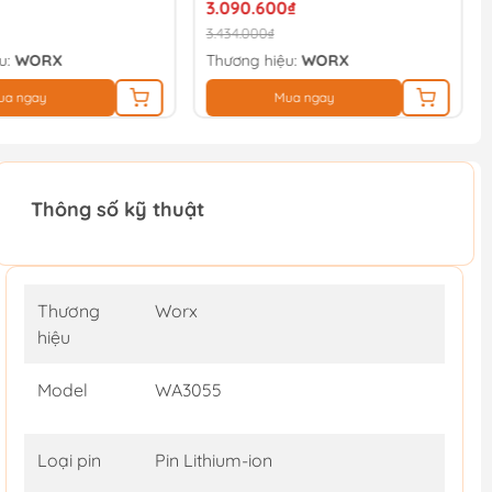
3.090.600₫
3.434.000₫
u:
WORX
Thương hiệu:
WORX
ua ngay
Mua ngay
Thông số kỹ thuật
Thương
Worx
hiệu
Model
WA3055
Loại pin
Pin Lithium-ion