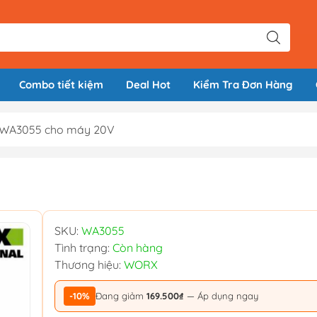
Combo tiết kiệm
Deal Hot
Kiểm Tra Đơn Hàng
 WA3055 cho máy 20V
SKU:
WA3055
Tình trạng:
Còn hàng
Thương hiệu:
WORX
-10%
Đang giảm
169.500₫
— Áp dụng ngay