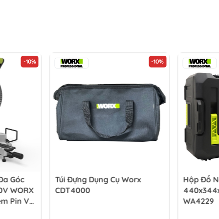
-10%
-10%
Đa Góc
Túi Đựng Dụng Cụ Worx
Hộp Đồ N
40V WORX
CDT4000
440x344
m Pin Và
WA4229