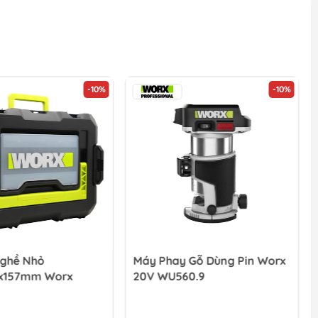
-10%
-10%
ghề Nhỏ
Máy Phay Gỗ Dùng Pin Worx
x157mm Worx
20V WU560.9