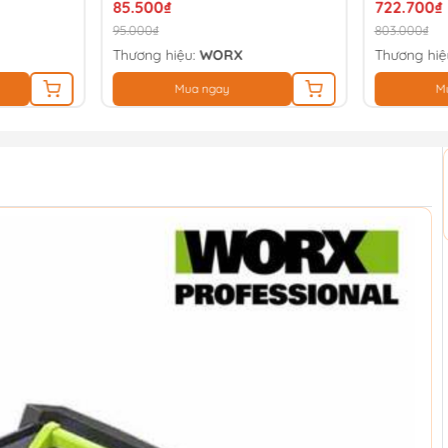
85.500₫
722.700₫
95.000₫
803.000₫
Thương hiệu:
WORX
Thương hiệ
Mua ngay
M