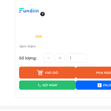
Giảm đến
50K
khi thanh toán qua Fundiin.
Xem thêm
Số lượng:
VÀO GIỎ
MUA NGA
GỌI NGAY
ZALO
Z