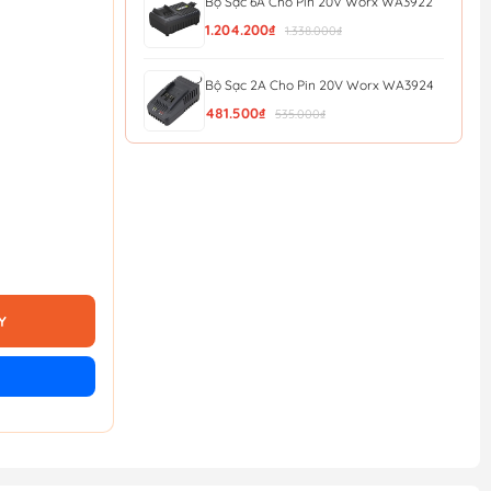
Bộ Sạc 6A Cho Pin 20V Worx WA3922
1.204.200₫
1.338.000₫
Bộ Sạc 2A Cho Pin 20V Worx WA3924
481.500₫
535.000₫
Sạc Pin Worx WA3408
3.900.000₫
Sạc Pin Worx WA3406
1.926.900₫
2.141.000₫
Y