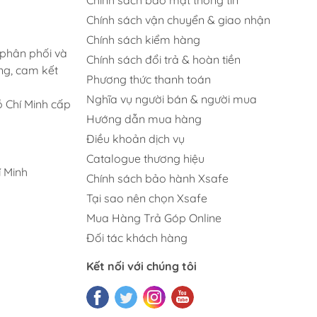
Chính sách vận chuyển & giao nhận
Chính sách kiểm hàng
 phân phối và
Chính sách đổi trả & hoàn tiền
ng, cam kết
Phương thức thanh toán
Nghĩa vụ người bán & người mua
 Chí Minh cấp
Hướng dẫn mua hàng
Điều khoản dịch vụ
Catalogue thương hiệu
 Minh
Chính sách bảo hành Xsafe
Tại sao nên chọn Xsafe
Mua Hàng Trả Góp Online
Đối tác khách hàng
Kết nối với chúng tôi