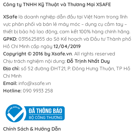
Công ty TNHH Kỹ Thuật và Thương Mại XSAFE
XSafe
là doanh nghiệp dẫn đầu tại Việt Nam trong lĩnh
vực phân phối và bán lẻ máy móc – dụng cụ cầm tay –
thiết bị bảo hộ lao động, cam kết 100% hàng chính hãng.
GPKD:
0315625855 do Sở Kế hoạch và Đầu tư Thành phố
Hồ Chí Minh cấp ngày
12/04/2019
Copyright © 2016 by Xsafe.vn
. All rights reserved
Chịu trách nghiệm nội dung:
Đỗ Trịnh Nhất Duy
Địa chỉ:
số 52 đường ĐHT21, P. Đông Hưng Thuận, TP Hồ
Chí Minh
Email:
info@xsafe.vn
Hotline:
090 9933 258
Chính Sách & Hướng Dẫn