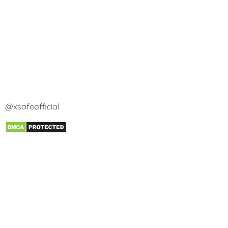
@xsafeofficial