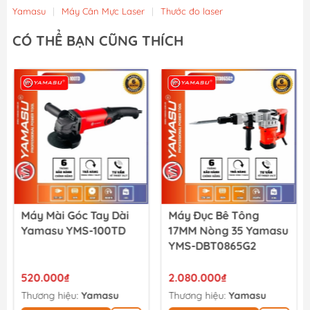
Yamasu
|
Máy Cân Mực Laser
|
Thước đo laser
CÓ THỂ BẠN CŨNG THÍCH
Máy Mài Góc Tay Dài
Máy Đục Bê Tông
Yamasu YMS-100TD
17MM Nòng 35 Yamasu
YMS-DBT0865G2
520.000₫
2.080.000₫
Thương hiệu:
Yamasu
Thương hiệu:
Yamasu