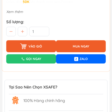
Giảm đến
50K
khi thanh toán qua Fundiin.
Xem thêm
Số lượng:
VÀO GIỎ
MUA NGAY
GỌI NGAY
ZALO
Z
Tại Sao Nên Chọn XSAFE?
100% Hàng chính hãng