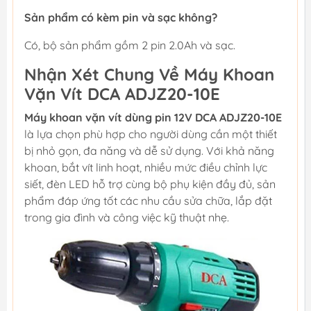
Sản phẩm có kèm pin và sạc không?
Có, bộ sản phẩm gồm 2 pin 2.0Ah và sạc.
Nhận Xét Chung Về Máy Khoan
Vặn Vít DCA ADJZ20-10E
Máy khoan vặn vít dùng pin 12V DCA ADJZ20-10E
là lựa chọn phù hợp cho người dùng cần một thiết
bị nhỏ gọn, đa năng và dễ sử dụng. Với khả năng
khoan, bắt vít linh hoạt, nhiều mức điều chỉnh lực
siết, đèn LED hỗ trợ cùng bộ phụ kiện đầy đủ, sản
phẩm đáp ứng tốt các nhu cầu sửa chữa, lắp đặt
trong gia đình và công việc kỹ thuật nhẹ.