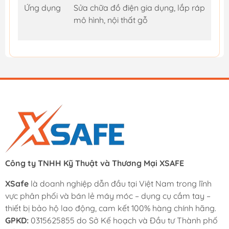
Ứng dụng
Sửa chữa đồ điện gia dụng, lắp ráp
mô hình, nội thất gỗ
Công ty TNHH Kỹ Thuật và Thương Mại XSAFE
XSafe
là doanh nghiệp dẫn đầu tại Việt Nam trong lĩnh
vực phân phối và bán lẻ máy móc – dụng cụ cầm tay –
thiết bị bảo hộ lao động, cam kết 100% hàng chính hãng.
GPKD:
0315625855 do Sở Kế hoạch và Đầu tư Thành phố