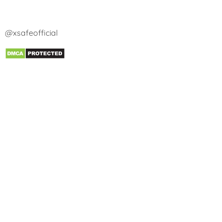
@xsafeofficial