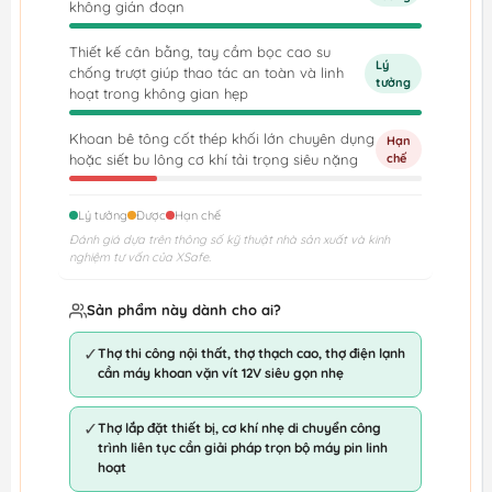
không gián đoạn
Thiết kế cân bằng, tay cầm bọc cao su
Lý
chống trượt giúp thao tác an toàn và linh
tưởng
hoạt trong không gian hẹp
Khoan bê tông cốt thép khối lớn chuyên dụng
Hạn
hoặc siết bu lông cơ khí tải trọng siêu nặng
chế
Lý tưởng
Được
Hạn chế
Đánh giá dựa trên thông số kỹ thuật nhà sản xuất và kinh
nghiệm tư vấn của XSafe.
Sản phẩm này dành cho ai?
✓
Thợ thi công nội thất, thợ thạch cao, thợ điện lạnh
cần máy khoan vặn vít 12V siêu gọn nhẹ
✓
Thợ lắp đặt thiết bị, cơ khí nhẹ di chuyển công
trình liên tục cần giải pháp trọn bộ máy pin linh
hoạt