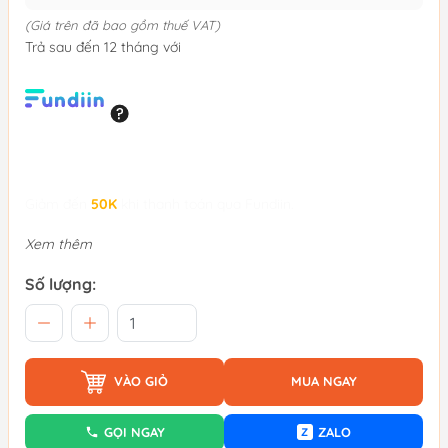
(Giá trên đã bao gồm thuế VAT)
Trả sau đến 12 tháng với
Giảm đến
50K
khi thanh toán qua Fundiin.
Xem thêm
Số lượng:
VÀO GIỎ
MUA NGAY
GỌI NGAY
ZALO
Z