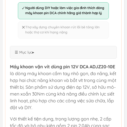
✓
Người dùng DIY hoặc làm việc gia đình thích dòng
máy khoan pin DCA chính hãng giá thành hợp lý
✕
Thợ xây dựng chuyên khoan rút lõi bê tông lớn
hoặc thợ cơ khí hạng nặng
☰ Mục lục
▸
Máy khoan vặn vít dùng pin 12V DCA ADJZ20-10E
là dòng máy khoan cầm tay nhỏ gọn, đa năng, kết
hợp hai chức năng khoan và bắt vít trong cùng một
thiết bị. Sản phẩm sử dụng điện áp 12V, sở hữu mô-
men xoắn 30Nm cùng khả năng điều chỉnh lực siết
linh hoạt, phù hợp cho các công việc sửa chữa, lắp
đặt và DIY.
Với thiết kế tiện dụng, trọng lượng gọn nhẹ, 2 cấp
tốc độ và bộ phụ kiện gồm 2 pin 2.0Ah cùng sạc,