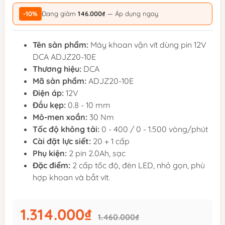
-10%
Đang giảm
146.000₫
— Áp dụng ngay
Tên sản phẩm:
Máy khoan vặn vít dùng pin 12V
DCA ADJZ20-10E
Thương hiệu:
DCA
Mã sản phẩm:
ADJZ20-10E
Điện áp:
12V
Đầu kẹp:
0.8 - 10 mm
Mô-men xoắn:
30 Nm
Tốc độ không tải:
0 - 400 / 0 - 1.500 vòng/phút
Cài đặt lực siết:
20 + 1 cấp
Phụ kiện:
2 pin 2.0Ah, sạc
Đặc điểm:
2 cấp tốc độ, đèn LED, nhỏ gọn, phù
hợp khoan và bắt vít.
1.314.000₫
1.460.000₫