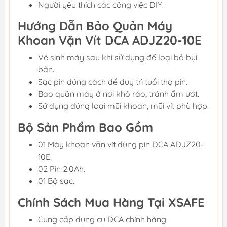
Người yêu thích các công việc DIY.
Hướng Dẫn Bảo Quản Máy
Khoan Vặn Vít DCA ADJZ20-10E
Vệ sinh máy sau khi sử dụng để loại bỏ bụi
bẩn.
Sạc pin đúng cách để duy trì tuổi thọ pin.
Bảo quản máy ở nơi khô ráo, tránh ẩm ướt.
Sử dụng đúng loại mũi khoan, mũi vít phù hợp.
Bộ Sản Phẩm Bao Gồm
01 Máy khoan vặn vít dùng pin DCA ADJZ20-
10E.
02 Pin 2.0Ah.
01 Bộ sạc.
Chính Sách Mua Hàng Tại XSAFE
Cung cấp dụng cụ DCA chính hãng.