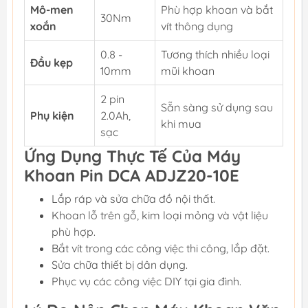
Mô-men
Phù hợp khoan và bắt
30Nm
xoắn
vít thông dụng
0.8 -
Tương thích nhiều loại
Đầu kẹp
10mm
mũi khoan
2 pin
Sẵn sàng sử dụng sau
Phụ kiện
2.0Ah,
khi mua
sạc
Ứng Dụng Thực Tế Của Máy
Khoan Pin DCA ADJZ20-10E
Lắp ráp và sửa chữa đồ nội thất.
Khoan lỗ trên gỗ, kim loại mỏng và vật liệu
phù hợp.
Bắt vít trong các công việc thi công, lắp đặt.
Sửa chữa thiết bị dân dụng.
Phục vụ các công việc DIY tại gia đình.