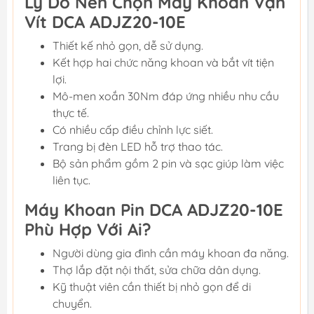
Lý Do Nên Chọn Máy Khoan Vặn
Vít DCA ADJZ20-10E
Thiết kế nhỏ gọn, dễ sử dụng.
Kết hợp hai chức năng khoan và bắt vít tiện
lợi.
Mô-men xoắn 30Nm đáp ứng nhiều nhu cầu
thực tế.
Có nhiều cấp điều chỉnh lực siết.
Trang bị đèn LED hỗ trợ thao tác.
Bộ sản phẩm gồm 2 pin và sạc giúp làm việc
liên tục.
Máy Khoan Pin DCA ADJZ20-10E
Phù Hợp Với Ai?
Người dùng gia đình cần máy khoan đa năng.
Thợ lắp đặt nội thất, sửa chữa dân dụng.
Kỹ thuật viên cần thiết bị nhỏ gọn để di
chuyển.