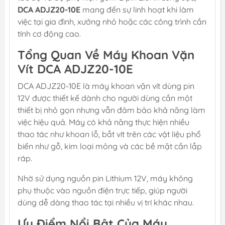
DCA ADJZ20-10E
mang đến sự linh hoạt khi làm
việc tại gia đình, xưởng nhỏ hoặc các công trình cần
tính cơ động cao.
Tổng Quan Về Máy Khoan Vặn
Vít DCA ADJZ20-10E
DCA ADJZ20-10E là máy khoan vặn vít dùng pin
12V được thiết kế dành cho người dùng cần một
thiết bị nhỏ gọn nhưng vẫn đảm bảo khả năng làm
việc hiệu quả. Máy có khả năng thực hiện nhiều
thao tác như khoan lỗ, bắt vít trên các vật liệu phổ
biến như gỗ, kim loại mỏng và các bề mặt cần lắp
ráp.
Nhờ sử dụng nguồn pin Lithium 12V, máy không
phụ thuộc vào nguồn điện trực tiếp, giúp người
dùng dễ dàng thao tác tại nhiều vị trí khác nhau.
Ưu Điểm Nổi Bật Của Máy