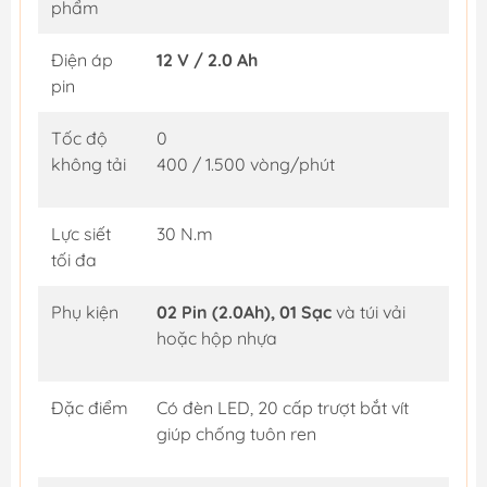
phẩm
Điện áp
12 V / 2.0 Ah
pin
Tốc độ
0
không tải
400 / 1.500 vòng/phút
Lực siết
30 N.m
tối đa
Phụ kiện
02 Pin (2.0Ah), 01 Sạc
và túi vải
hoặc hộp nhựa
Đặc điểm
Có đèn LED, 20 cấp trượt bắt vít
giúp chống tuôn ren