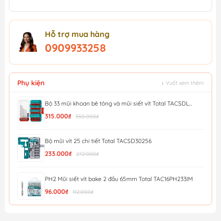
Hỗ trợ mua hàng
0909933258
Phụ kiện
↕ Vuốt xem thêm
Bộ 33 mũi khoan bê tông và mũi siết vít Total TACSDL...
315.000₫
350.000₫
Bộ mũi vít 25 chi tiết Total TACSD30256
233.000₫
272.000₫
PH2 Mũi siết vít bake 2 đầu 65mm Total TAC16PH233IM
96.000₫
112.000₫
Bộ dụng cụ vặn vít (1 bộ = 28 cái) Workpro - WP200538