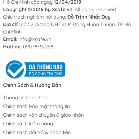
Hồ Chí Minh cấp ngày
12/04/2019
Copyright © 2016 by Xsafe.vn
. All rights reserved
Chịu trách nghiệm nội dung:
Đỗ Trịnh Nhất Duy
Địa chỉ:
số 52 đường ĐHT21, P. Đông Hưng Thuận, TP Hồ
Chí Minh
Email:
info@xsafe.vn
Hotline:
090 9933 258
Chính Sách & Hướng Dẫn
Thông tin hàng hóa
Chính sách bảo mật thông tin
Chính sách vận chuyển & giao nhận
Chính sách kiểm hàng
Chính sách đổi trả & hoàn tiền