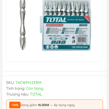
SKU:
TAC16PH233IM
Tình trạng:
Còn hàng
Thương hiệu:
TOTAL
-14%
Đang giảm
16.000₫
— Áp dụng ngay