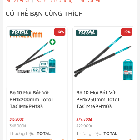
Mũi Vít Bake
|
Bộ mũi vít đa năng
|
Mũi vặn vít
CÓ THỂ BẠN CŨNG THÍCH
-10%
-10%
Bộ 10 Mũi Bắt Vít
Bộ 10 Mũi Bắt Vít
PH1x200mm Total
PH1x250mm Total
TACIM16PH183
TACIM16PH1103
313.200₫
379.800₫
348.000₫
422.000₫
Thương hiệu:
TOTAL
Thương hiệu:
TOTAL