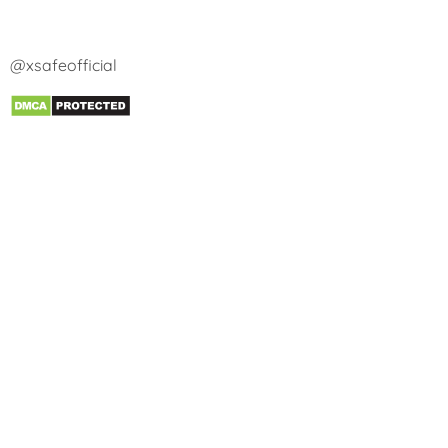
@xsafeofficial