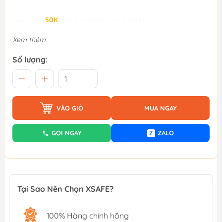
Giảm đến
50K
khi thanh toán qua Fundiin.
Xem thêm
Số lượng:
VÀO GIỎ
MUA NGAY
GỌI NGAY
ZALO
Z
Tại Sao Nên Chọn XSAFE?
100% Hàng chính hãng