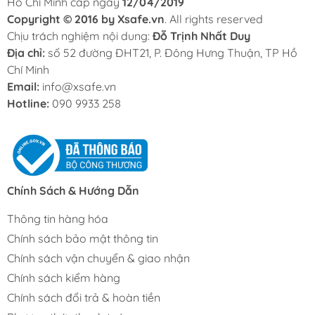
Hồ Chí Minh cấp ngày
12/04/2019
Copyright © 2016 by Xsafe.vn
. All rights reserved
Chịu trách nghiệm nội dung:
Đỗ Trịnh Nhất Duy
Địa chỉ:
số 52 đường ĐHT21, P. Đông Hưng Thuận, TP Hồ
Chí Minh
Email:
info@xsafe.vn
Hotline:
090 9933 258
Chính Sách & Hướng Dẫn
Thông tin hàng hóa
Chính sách bảo mật thông tin
Chính sách vận chuyển & giao nhận
Chính sách kiểm hàng
Chính sách đổi trả & hoàn tiền