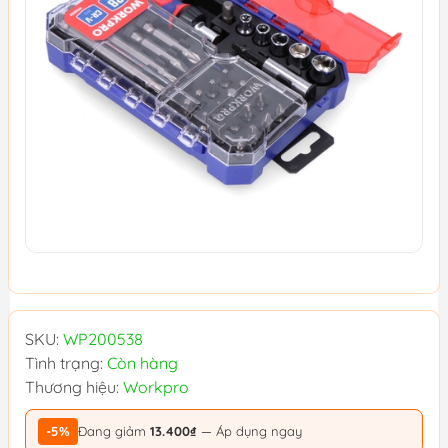
SKU:
WP200538
Tình trạng:
Còn hàng
Thương hiệu:
Workpro
-5%
Đang giảm
13.400₫
— Áp dụng ngay