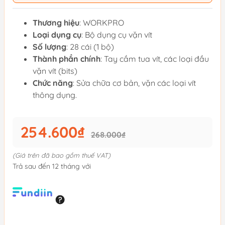
Thương hiệu
: WORKPRO
Loại dụng cụ
: Bộ dụng cụ vặn vít
Số lượng
: 28 cái (1 bộ)
Thành phần chính
: Tay cầm tua vít, các loại đầu
vặn vít (bits)
Chức năng
: Sửa chữa cơ bản, vặn các loại vít
thông dụng.
254.600₫
268.000₫
(Giá trên đã bao gồm thuế VAT)
Trả sau đến 12 tháng với