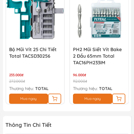
1.239.000₫
Bộ Mũi Vít 25 Chi Tiết
PH2 Mũi Siết Vít Bake
Total TACSD30256
2 Đầu 65mm Total
TAC16PH233IM
233.000₫
96.000₫
272.000₫
112.000₫
Thương hiệu:
TOTAL
Thương hiệu:
TOTAL
Mua ngay
Mua ngay
Thông Tin Chi Tiết