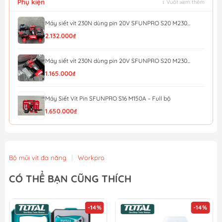
Phụ kiện
↕ Vuốt xem thêm
Máy siết vít 230N dùng pin 20V SFUNPRO S20 M230...
2.132.000₫
Máy siết vít 230N dùng pin 20V SFUNPRO S20 M230...
1.165.000₫
Máy Siết Vít Pin SFUNPRO S16 M150A – Full bộ
1.650.000₫
Máy Siết Vít Pin SFUNPRO S16 M150A – thân máy
1.055.000₫
Bộ mũi vít đa năng
|
Workpro
Máy siết vít pin 20V/230N.m YUPAI YP20-W230M (full bộ)
CÓ THỂ BẠN CŨNG THÍCH
2.268.000₫
Máy siết vít pin 20V/230N.m YUPAI YP20-W230M (thân
-14%
-14%
máy)