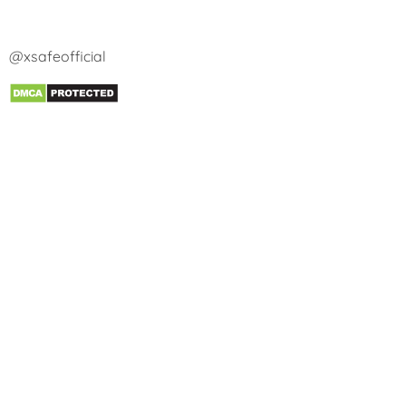
@xsafeofficial