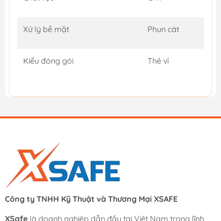
Xử lý bề mặt
Phun cát
Kiểu đóng gói
Thẻ vỉ
Công ty TNHH Kỹ Thuật và Thương Mại XSAFE
XSafe
là doanh nghiệp dẫn đầu tại Việt Nam trong lĩnh