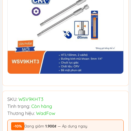
SKU:
WSV9KHT3
Tình trạng:
Còn hàng
Thương hiệu:
WadFow
-10%
Đang giảm
1.900₫
— Áp dụng ngay