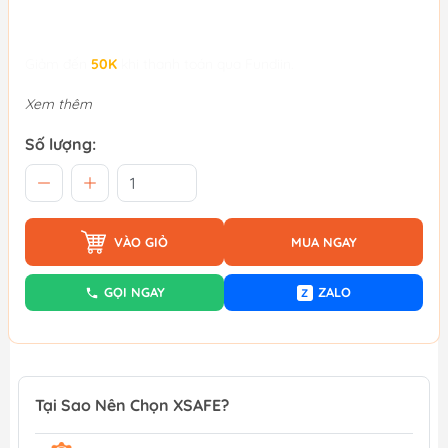
Giảm đến
50K
khi thanh toán qua Fundiin.
Xem thêm
Số lượng:
VÀO GIỎ
MUA NGAY
GỌI NGAY
ZALO
Z
Tại Sao Nên Chọn XSAFE?