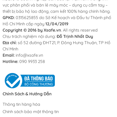
vực phân phối và bán lẻ máy móc – dụng cụ cầm tay –
thiết bị bảo hộ lao động, cam kết 100% hàng chính hãng.
GPKD:
0315625855 do Sở Kế hoạch và Đầu tư Thành phố
Hồ Chí Minh cấp ngày
12/04/2019
Copyright © 2016 by Xsafe.vn
. All rights reserved
Chịu trách nghiệm nội dung:
Đỗ Trịnh Nhất Duy
Địa chỉ:
số 52 đường ĐHT21, P. Đông Hưng Thuận, TP Hồ
Chí Minh
Email:
info@xsafe.vn
Hotline:
090 9933 258
Chính Sách & Hướng Dẫn
Thông tin hàng hóa
Chính sách bảo mật thông tin