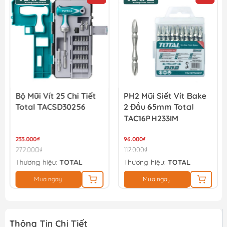
máy)
1.239.000₫
Bộ Mũi Vít 25 Chi Tiết
PH2 Mũi Siết Vít Bake
Total TACSD30256
2 Đầu 65mm Total
TAC16PH233IM
233.000₫
96.000₫
272.000₫
112.000₫
Thương hiệu:
TOTAL
Thương hiệu:
TOTAL
Mua ngay
Mua ngay
Thông Tin Chi Tiết