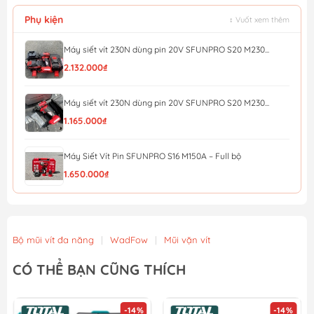
Phụ kiện
↕ Vuốt xem thêm
Máy siết vít 230N dùng pin 20V SFUNPRO S20 M230...
2.132.000₫
Máy siết vít 230N dùng pin 20V SFUNPRO S20 M230...
1.165.000₫
Máy Siết Vít Pin SFUNPRO S16 M150A – Full bộ
1.650.000₫
Máy Siết Vít Pin SFUNPRO S16 M150A – thân máy
1.055.000₫
Bộ mũi vít đa năng
|
WadFow
|
Mũi vặn vít
Máy siết vít pin 20V/230N.m YUPAI YP20-W230M (full bộ)
CÓ THỂ BẠN CŨNG THÍCH
2.268.000₫
Máy siết vít pin 20V/230N.m YUPAI YP20-W230M (thân
-14%
-14%