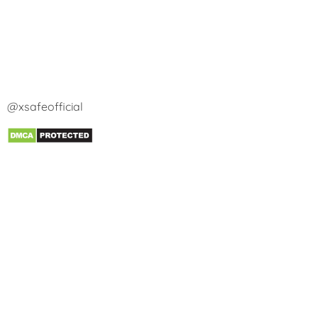
@xsafeofficial