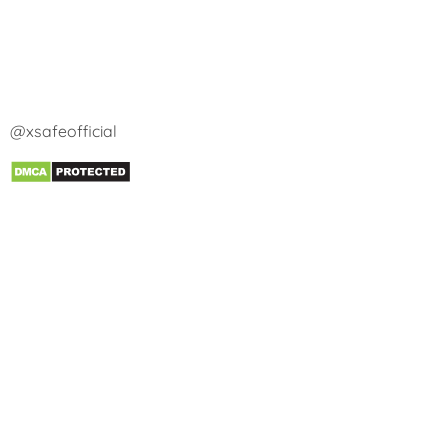
@xsafeofficial