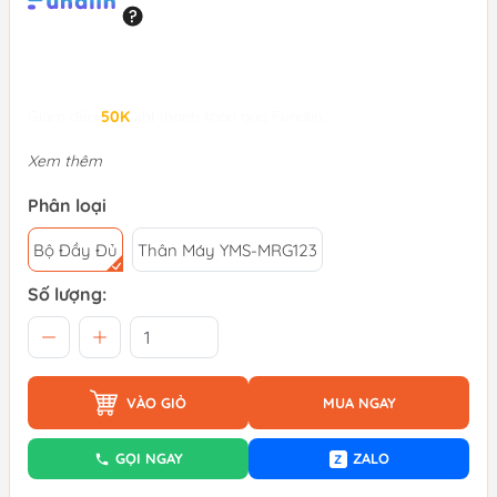
Giảm đến
50K
khi thanh toán qua Fundiin.
Xem thêm
Phân loại
Bộ Đầy Đủ
Thân Máy YMS-MRG123
Số lượng:
VÀO GIỎ
MUA NGAY
GỌI NGAY
ZALO
Z