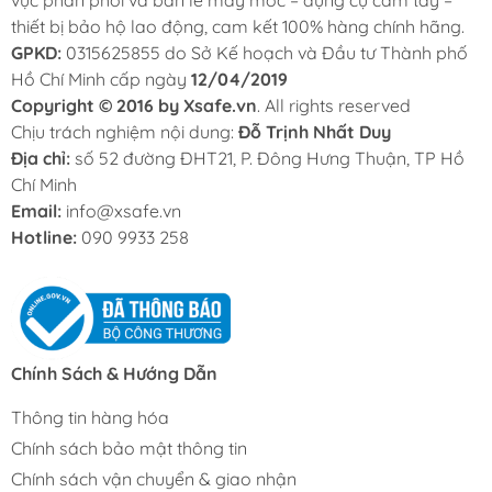
thiết bị bảo hộ lao động, cam kết 100% hàng chính hãng.
GPKD:
0315625855 do Sở Kế hoạch và Đầu tư Thành phố
Hồ Chí Minh cấp ngày
12/04/2019
Copyright © 2016 by Xsafe.vn
. All rights reserved
Chịu trách nghiệm nội dung:
Đỗ Trịnh Nhất Duy
Địa chỉ:
số 52 đường ĐHT21, P. Đông Hưng Thuận, TP Hồ
Chí Minh
Email:
info@xsafe.vn
Hotline:
090 9933 258
Chính Sách & Hướng Dẫn
Thông tin hàng hóa
Chính sách bảo mật thông tin
Chính sách vận chuyển & giao nhận