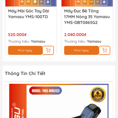
Máy Mài Góc Tay Dài
Máy Đục Bê Tông
Yamasu YMS-100TD
17MM Nòng 35 Yamasu
YMS-DBT0865G2
520.000₫
2.080.000₫
Thương hiệu:
Yamasu
Thương hiệu:
Yamasu
Mua ngay
Mua ngay
Thông Tin Chi Tiết