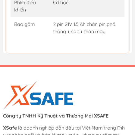
Phím điều
Cơ học
khiển
Bao gồm
2 pin 21V 1.5 Ah chân pin phổ
thông + sạc + thân máy
Công ty TNHH Kỹ Thuật và Thương Mại XSAFE
XSafe
là doanh nghiệp dẫn đầu tại Việt Nam trong lĩnh
vực phân phối và bán lẻ máy móc – dụng cụ cầm tay –