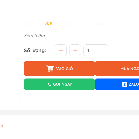
Giảm đến
50K
khi thanh toán qua Fundiin.
Xem thêm
Số lượng:
VÀO GIỎ
MUA NGA
GỌI NGAY
ZALO
Z
in