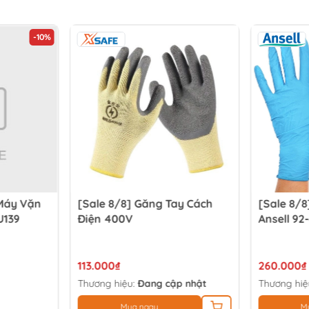
-10%
Máy Vặn
[Sale 8/8] Găng Tay Cách
[Sale 8/8
U139
Điện 400V
Ansell 92
113.000₫
260.000₫
Thương hiệu:
Đang cập nhật
Thương hiệ
Mua ngay
M