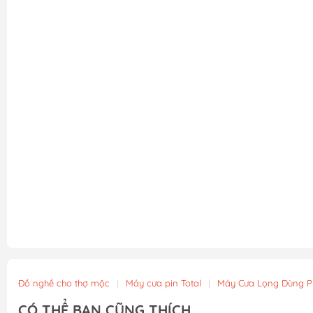
Đồ nghề cho thợ mộc
|
Máy cưa pin Total
|
Máy Cưa Lọng Dùng P
CÓ THỂ BẠN CŨNG THÍCH