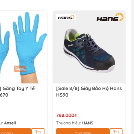
] Găng Tay Y Tế
[Sale 8/8] Giày Bảo Hộ Hans
-670
HS90
788.000₫
u:
Ansell
Thương hiệu:
HANS
ua ngay
Mua ngay