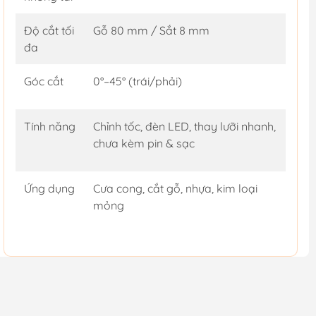
Độ cắt tối
Gỗ 80 mm / Sắt 8 mm
đa
Góc cắt
0°–45° (trái/phải)
Tính năng
Chỉnh tốc, đèn LED, thay lưỡi nhanh,
chưa kèm pin & sạc
Ứng dụng
Cưa cong, cắt gỗ, nhựa, kim loại
mỏng