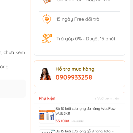
15 ngày Free đổi trả
Trả góp 0% - Duyệt 15 phút
nh, chưa kèm
mỏng
Hỗ trợ mua hàng
0909933258
Phụ kiện
↕ Vuốt xem thêm
Bộ 10 lưỡi cưa lọng đa năng WadFow
WJB3K11
53.100₫
59.000₫
Bộ 15 lưỡi cưa lọng gỗ 8 răng Total -