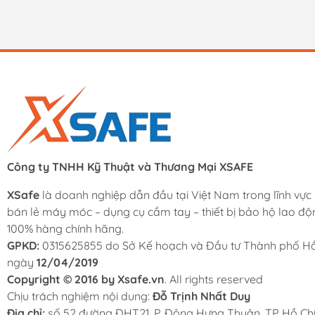
Công ty TNHH Kỹ Thuật và Thương Mại XSAFE
XSafe
là doanh nghiệp dẫn đầu tại Việt Nam trong lĩnh vực
bán lẻ máy móc – dụng cụ cầm tay – thiết bị bảo hộ lao độ
100% hàng chính hãng.
GPKD:
0315625855 do Sở Kế hoạch và Đầu tư Thành phố Hồ
ngày
12/04/2019
Copyright © 2016 by Xsafe.vn
. All rights reserved
Chịu trách nghiệm nội dung:
Đỗ Trịnh Nhất Duy
Địa chỉ:
số 52 đường ĐHT21, P. Đông Hưng Thuận, TP Hồ Chí