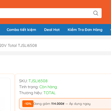
Combo tiết kiệm
Deal Hot
Kiểm Tra Đơn Hàng
 20V Total TJSLI6508
SKU:
TJSLI6508
Tình trạng:
Còn hàng
Thương hiệu:
TOTAL
-10%
Đang giảm
114.000₫
— Áp dụng ngay