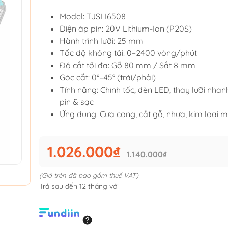
Model: TJSLI6508
Điện áp pin: 20V Lithium-Ion (P20S)
Hành trình lưỡi: 25 mm
Tốc độ không tải: 0–2400 vòng/phút
Độ cắt tối đa: Gỗ 80 mm / Sắt 8 mm
Góc cắt: 0°–45° (trái/phải)
Tính năng: Chỉnh tốc, đèn LED, thay lưỡi nha
pin & sạc
Ứng dụng: Cưa cong, cắt gỗ, nhựa, kim loại 
1.026.000₫
1.140.000₫
(Giá trên đã bao gồm thuế VAT)
Trả sau đến 12 tháng với