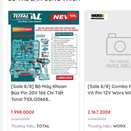
-10%
[Sale 8/8] Bộ Máy Khoan
[Sale 8/8] Combo 
Búa Pin 20V 166 Chi Tiết
Vít Pin 12V Worx W
Total TIDLI20668
THKTHP41667
1.998.000₫
2.167.200₫
2.220.000₫
2.408.000₫
Thương hiệu:
TOTAL
Thương hiệu:
WORX