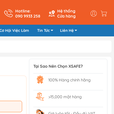
Hotline:
Hệ thống
090 9933 258
Cửa hàng
Cơ Hội Việc Làm
Tin Tức
Liên Hệ
Tại Sao Nên Chọn XSAFE?
100% Hàng chính hãng
>15,000 mặt hàng
Giá luôn tốt - Đầy đủ VAT