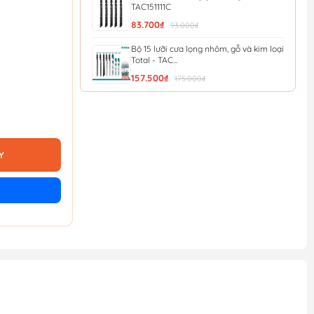
TAC151111C
83.700₫
93.000₫
Bộ 15 lưỡi cưa lọng nhôm, gỗ và kim loại
Total - TAC...
157.500₫
175.000₫
Bộ 20 Lưỡi Cưa Lọng Gỗ Và Kim Loại
INGCO JSBT2001
135.000₫
150.000₫
Y
Bộ 5 lưỡi cưa lọng (cưa gỗ) WadFow
WJB111C
19.800₫
22.000₫
Bộ 5 lưỡi cưa lọng (cưa kim loại) 110mm,
21TPI WadFo...
84.600₫
94.000₫