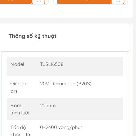
Thông số kỹ thuật
Model
TJSLI6508
Điện áp
20V Lithium-Ion (P20S)
pin
Hành
25 mm
trình lưỡi
Tốc độ
0–2400 vòng/phút
không tải