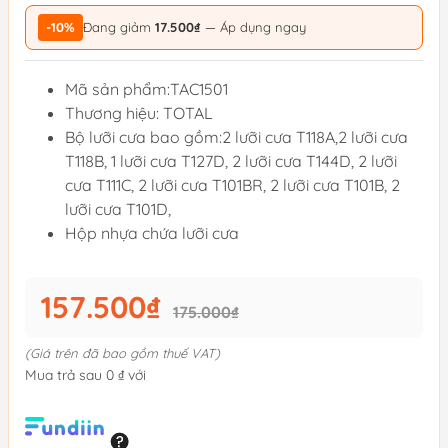
-10%
Đang giảm
17.500₫
— Áp dụng ngay
Mã sản phẩm:TAC1501
Thương hiệu: TOTAL
Bộ lưỡi cưa bao gồm:
2 lưỡi cưa T118A,
2 lưỡi cưa
T118B,
1 lưỡi cưa T127D,
2 lưỡi cưa T144D,
2 lưỡi
cưa T111C,
2 lưỡi cưa T101BR,
2 lưỡi cưa T101B,
2
lưỡi cưa T101D,
Hộp nhựa chứa lưỡi cưa
157.500₫
175.000₫
(Giá trên đã bao gồm thuế VAT)
Mua trả sau 0 ₫ với