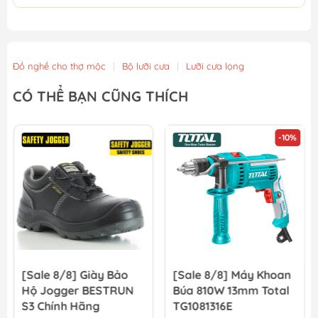
Đồ nghề cho thợ mộc
|
Bộ lưỡi cưa
|
Lưỡi cưa lọng
CÓ THỂ BẠN CŨNG THÍCH
-10%
[Sale 8/8] Giày Bảo
[Sale 8/8] Máy Khoan
Hộ Jogger BESTRUN
Búa 810W 13mm Total
S3 Chính Hãng
TG1081316E