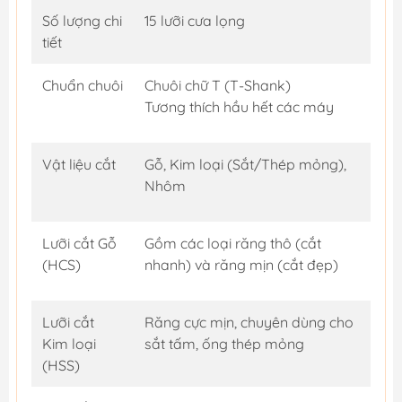
Số lượng chi
15 lưỡi cưa lọng
tiết
Chuẩn chuôi
Chuôi chữ T (T-Shank)
Tương thích hầu hết các máy
Vật liệu cắt
Gỗ, Kim loại (Sắt/Thép mỏng),
Nhôm
Lưỡi cắt Gỗ
Gồm các loại răng thô (cắt
(HCS)
nhanh) và răng mịn (cắt đẹp)
Lưỡi cắt
Răng cực mịn, chuyên dùng cho
Kim loại
sắt tấm, ống thép mỏng
(HSS)