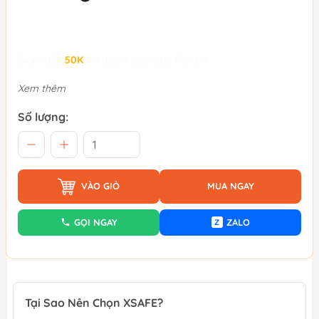
Giảm đến
50K
khi thanh toán qua Fundiin.
Xem thêm
Số lượng:
VÀO GIỎ
MUA NGAY
GỌI NGAY
ZALO
Z
Tại Sao Nên Chọn XSAFE?