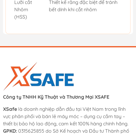
Lưỡi cắt
Thiết kế răng đặc biệt để tránh
Nhôm
bết dính khi cắt nhôm
(HSS)
Công ty TNHH Kỹ Thuật và Thương Mại XSAFE
XSafe
là doanh nghiệp dẫn đầu tại Việt Nam trong lĩnh
vực phân phối và bán lẻ máy móc – dụng cụ cầm tay –
thiết bị bảo hộ lao động, cam kết 100% hàng chính hãng.
GPKD:
0315625855 do Sở Kế hoạch và Đầu tư Thành phố