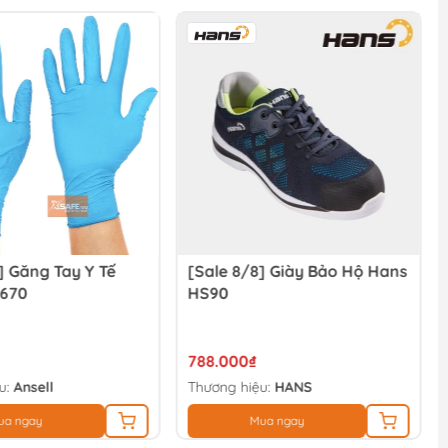
] Găng Tay Y Tế
[Sale 8/8] Giày Bảo Hộ Hans
-670
HS90
788.000₫
u:
Ansell
Thương hiệu:
HANS
ua ngay
Mua ngay