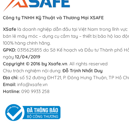
Công ty TNHH Kỹ Thuật và Thương Mại XSAFE
XSafe
là doanh nghiệp dẫn đầu tại Việt Nam trong lĩnh vực
bán lẻ máy móc – dụng cụ cầm tay – thiết bị bảo hộ lao độ
100% hàng chính hãng.
GPKD:
0315625855 do Sở Kế hoạch và Đầu tư Thành phố Hồ
ngày
12/04/2019
Copyright © 2016 by Xsafe.vn
. All rights reserved
Chịu trách nghiệm nội dung:
Đỗ Trịnh Nhất Duy
Địa chỉ:
số 52 đường ĐHT21, P. Đông Hưng Thuận, TP Hồ Chí
Email:
info@xsafe.vn
Hotline:
090 9933 258