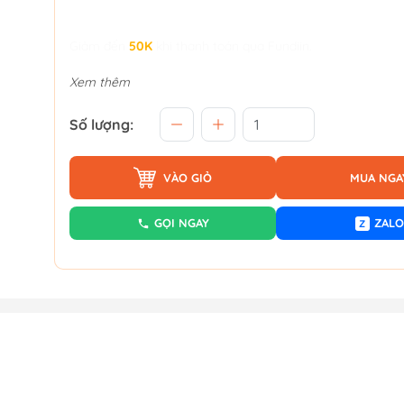
Giảm đến
50K
khi thanh toán qua Fundiin.
Xem thêm
Số lượng:
VÀO GIỎ
MUA NGA
GỌI NGAY
ZALO
Z