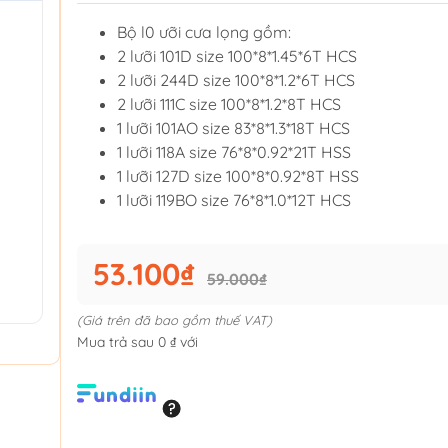
Bộ l0 ưỡi cưa lọng gồm:
2 lưỡi 101D size 100*8*1.45*6T HCS
2 lưỡi 244D size 100*8*1.2*6T HCS
2 lưỡi 111C size 100*8*1.2*8T HCS
1 lưỡi 101AO size 83*8*1.3*18T HCS
1 lưỡi 118A size 76*8*0.92*21T HSS
1 lưỡi 127D size 100*8*0.92*8T HSS
1 lưỡi 119BO size 76*8*1.0*12T HCS
53.100₫
59.000₫
(Giá trên đã bao gồm thuế VAT)
Mua trả sau 0 ₫ với