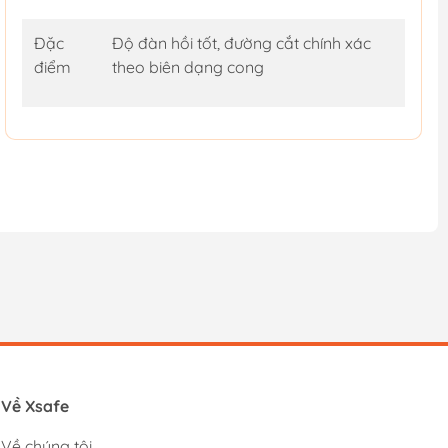
Đặc
Độ đàn hồi tốt, đường cắt chính xác
điểm
theo biên dạng cong
Về Xsafe
Về chúng tôi