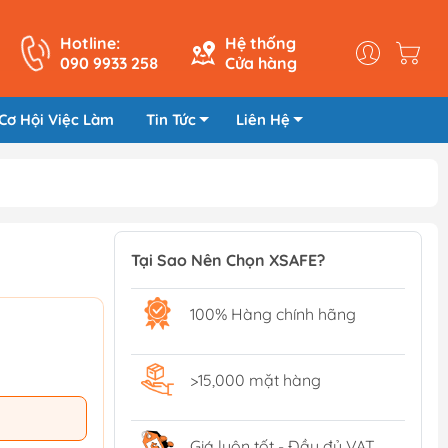
Hotline:
Hệ thống
090 9933 258
Cửa hàng
Cơ Hội Việc Làm
Tin Tức
Liên Hệ
Tại Sao Nên Chọn XSAFE?
100% Hàng chính hãng
>15,000 mặt hàng
Giá luôn tốt - Đầy đủ VAT