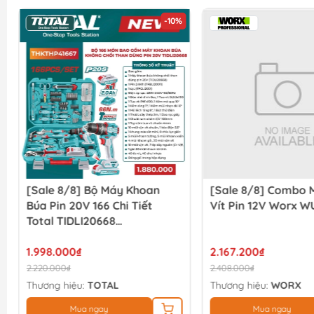
-10%
[Sale 8/8] Bộ Máy Khoan
[Sale 8/8] Combo 
Búa Pin 20V 166 Chi Tiết
Vít Pin 12V Worx W
Total TIDLI20668
THKTHP41667
1.998.000₫
2.167.200₫
2.220.000₫
2.408.000₫
Thương hiệu:
TOTAL
Thương hiệu:
WORX
Mua ngay
Mua ngay