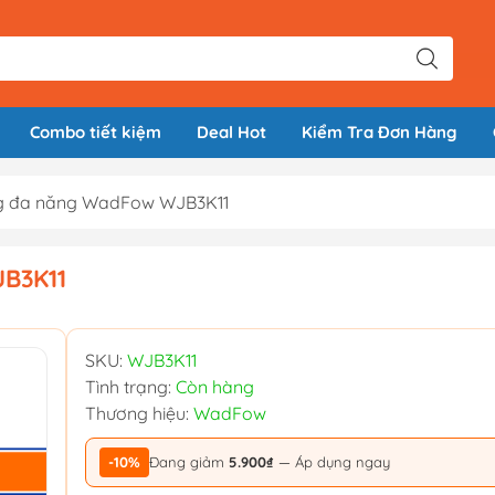
Combo tiết kiệm
Deal Hot
Kiểm Tra Đơn Hàng
ọng đa năng WadFow WJB3K11
JB3K11
SKU:
WJB3K11
Tình trạng:
Còn hàng
Thương hiệu:
WadFow
-10%
Đang giảm
5.900₫
— Áp dụng ngay