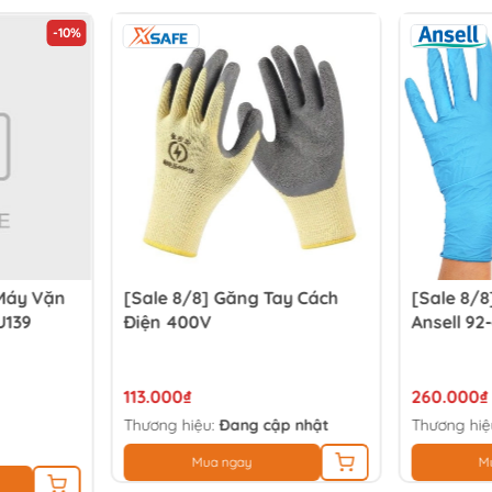
-10%
Máy Vặn
[Sale 8/8] Găng Tay Cách
[Sale 8/8
U139
Điện 400V
Ansell 92
113.000₫
260.000₫
Thương hiệu:
Đang cập nhật
Thương hiệ
Mua ngay
M