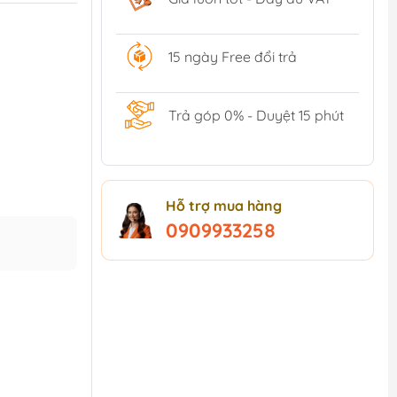
15 ngày Free đổi trả
Trả góp 0% - Duyệt 15 phút
Hỗ trợ mua hàng
0909933258