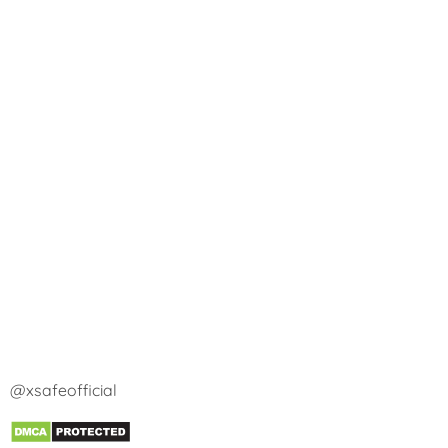
@xsafeofficial