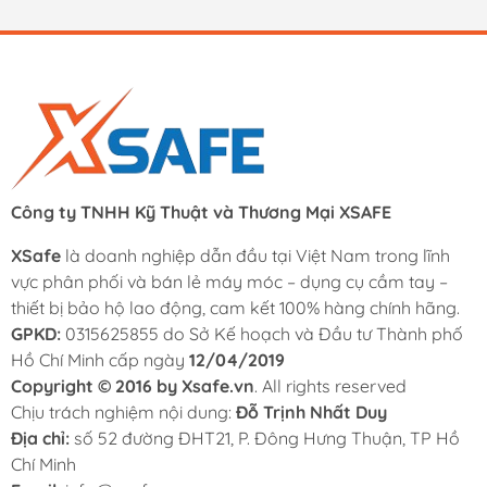
Công ty TNHH Kỹ Thuật và Thương Mại XSAFE
XSafe
là doanh nghiệp dẫn đầu tại Việt Nam trong lĩnh
vực phân phối và bán lẻ máy móc – dụng cụ cầm tay –
thiết bị bảo hộ lao động, cam kết 100% hàng chính hãng.
GPKD:
0315625855 do Sở Kế hoạch và Đầu tư Thành phố
Hồ Chí Minh cấp ngày
12/04/2019
Copyright © 2016 by Xsafe.vn
. All rights reserved
Chịu trách nghiệm nội dung:
Đỗ Trịnh Nhất Duy
Địa chỉ:
số 52 đường ĐHT21, P. Đông Hưng Thuận, TP Hồ
Chí Minh