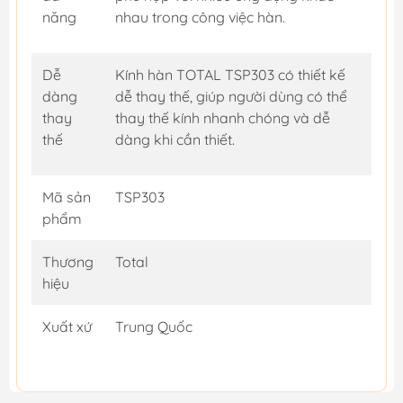
năng
nhau trong công việc hàn.
Dễ
Kính hàn TOTAL TSP303 có thiết kế
dàng
dễ thay thế, giúp người dùng có thể
thay
thay thế kính nhanh chóng và dễ
thế
dàng khi cần thiết.
Mã sản
TSP303
phẩm
Thương
Total
hiệu
Xuất xứ
Trung Quốc