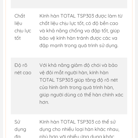
Chất
Kính hàn TOTAL TSP303 được làm từ
liệu
chất liệu chịu lực tốt, có độ bền cao
chịu lực
và khả năng chống va đập tốt, giúp
tốt
bảo vệ kính hàn tránh được các va
đập mạnh trong quá trình sử dụng.
Độ rõ
Với khả năng giảm độ chói và bảo
nét cao
vệ đôi mắt người hàn, kính hàn
TOTAL TSP303 giúp tăng độ rõ nét
của hình ảnh trong quá trình hàn,
giúp người dùng có thể hàn chính xác
hơn.
Sử
Kính hàn TOTAL TSP303 có thể sử
dụng
dụng cho nhiều loại hàn khác nhau,
đa
phù hợp với nhiều ứng dụng khác