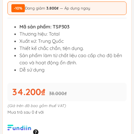
-10%
Đang giảm
3.800₫
— Áp dụng ngay
Mã sản phẩm:
TSP303
Thương hiệu: Total
Xuất xứ: Trung Quốc
Thiết kế chắc chắn, tiện dụng.
Sản phẩm làm từ chất liệu cao cấp cho độ bền
cao và hoạt động ổn định.
Dễ sử dụng
34.200₫
38.000₫
(Giá trên đã bao gồm thuế VAT)
Mua trả sau 0 ₫ với