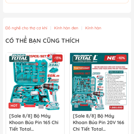
Đồ nghề cho thợ cơ khí
|
Kính hàn đen
|
Kính hàn
CÓ THỂ BẠN CŨNG THÍCH
-13%
-10%
HOT
[Sale 8/8] Bộ Máy
[Sale 8/8] Bộ Máy
Khoan Búa Pin 165 Chi
Khoan Búa Pin 20V 166
Tiết Total
Chi Tiết Total