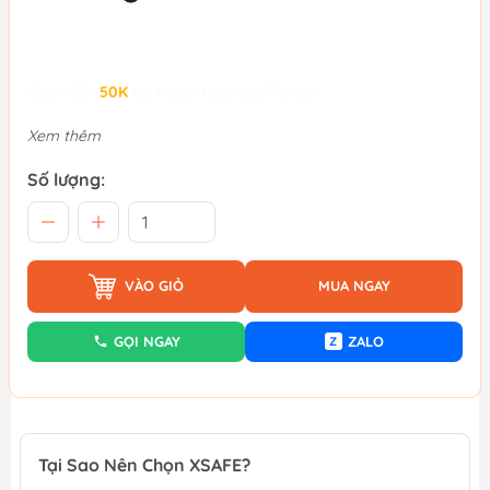
Giảm đến
50K
khi thanh toán qua Fundiin.
Xem thêm
Số lượng:
VÀO GIỎ
MUA NGAY
GỌI NGAY
ZALO
Z
Tại Sao Nên Chọn XSAFE?