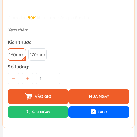
Giảm đến
50K
khi thanh toán qua Fundiin.
Xem thêm
Kích thước
160mm
170mm
Số lượng:
VÀO GIỎ
MUA NGAY
GỌI NGAY
ZALO
Z