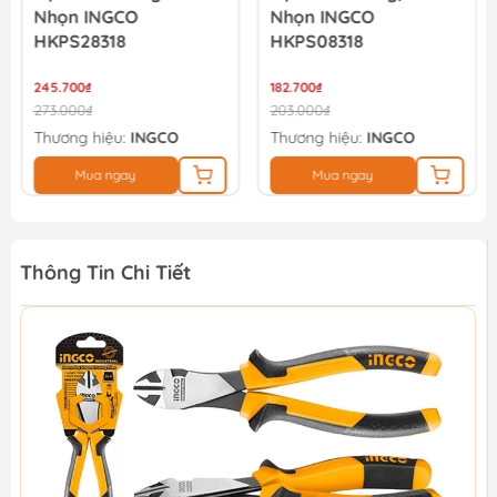
Nhọn INGCO
Nhọn INGCO
HKPS28318
HKPS08318
245.700₫
182.700₫
273.000₫
203.000₫
Thương hiệu:
INGCO
Thương hiệu:
INGCO
Mua ngay
Mua ngay
Thông Tin Chi Tiết