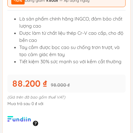
-10%
Đang giảm
9.800₫
— Áp dụng ngay
Là sản phẩm chính hãng INGCO, đảm bảo chất
lượng cao
Được làm từ chất liệu thép Cr-V cao cấp, cho độ
bền cao
Tay cầm được bọc cao su chống trơn trượt, và
tạo cảm giác êm tay
Tiết kiệm 30% sức mạnh so với kềm cắt thường
88.200 ₫
98.000 ₫
(Giá trên đã bao gồm thuế VAT)
Mua trả sau 0 ₫ với