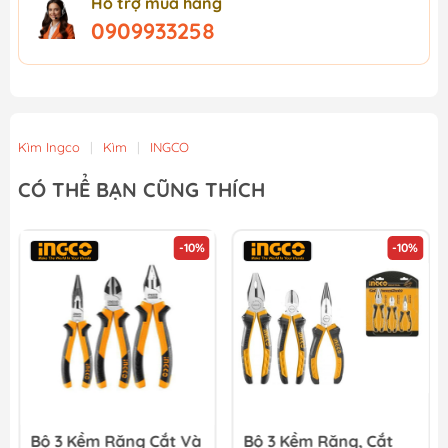
Hỗ trợ mua hàng
0909933258
Kìm Ingco
|
Kìm
|
INGCO
CÓ THỂ BẠN CŨNG THÍCH
-10%
-10%
Bộ 3 Kềm Răng Cắt Và
Bộ 3 Kềm Răng, Cắt