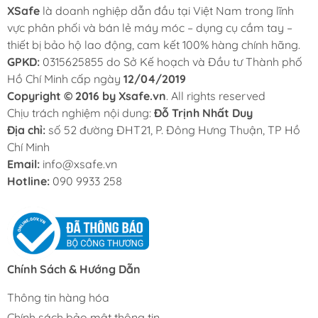
XSafe
là doanh nghiệp dẫn đầu tại Việt Nam trong lĩnh
vực phân phối và bán lẻ máy móc – dụng cụ cầm tay –
thiết bị bảo hộ lao động, cam kết 100% hàng chính hãng.
GPKD:
0315625855 do Sở Kế hoạch và Đầu tư Thành phố
Hồ Chí Minh cấp ngày
12/04/2019
Copyright © 2016 by Xsafe.vn
. All rights reserved
Chịu trách nghiệm nội dung:
Đỗ Trịnh Nhất Duy
Địa chỉ:
số 52 đường ĐHT21, P. Đông Hưng Thuận, TP Hồ
Chí Minh
Email:
info@xsafe.vn
Hotline:
090 9933 258
Chính Sách & Hướng Dẫn
Thông tin hàng hóa
Chính sách bảo mật thông tin