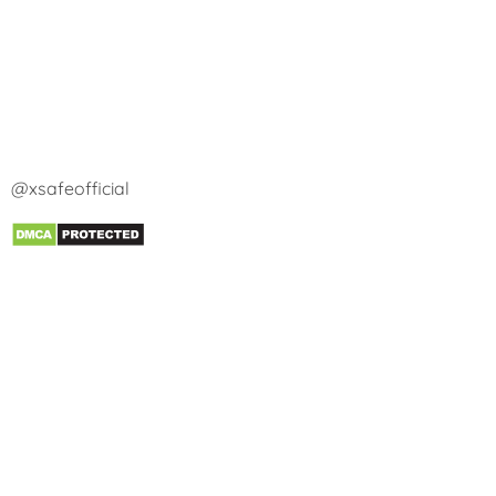
@xsafeofficial