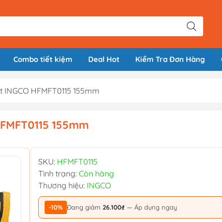
Combo tiết kiệm
Deal Hot
Kiểm Tra Đơn Hàng
tiết INGCO HFMFT0115 155mm
 HFMFT0115 155mm
SKU:
HFMFT0115
Tình trạng:
Còn hàng
Thương hiệu:
INGCO
-10%
Đang giảm
26.100₫
— Áp dụng ngay