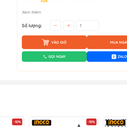
Giảm đến
50K
khi thanh toán qua Fundiin.
Xem thêm
Số lượng:
VÀO GIỎ
MUA NGA
GỌI NGAY
ZALO
Z
-10%
-10%