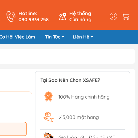
Hotline:
Hệ thống
090 9933 258
Cửa hàng
Cơ Hội Việc Làm
Tin Tức
Liên Hệ
Tại Sao Nên Chọn XSAFE?
100% Hàng chính hãng
>15,000 mặt hàng
Giá luôn tốt - Đầy đủ VAT