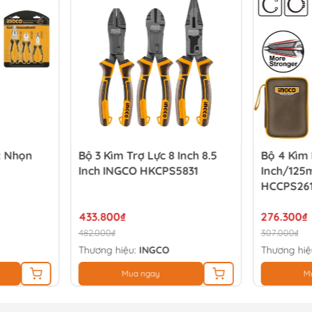
t Nhọn
Bộ 3 Kìm Trợ Lực 8 Inch 8.5
Bộ 4 Kìm
Inch INGCO HKCPS5831
Inch/125
HCCPS26
433.800₫
276.300₫
482.000₫
307.000₫
Thương hiệu:
INGCO
Thương hiệ
Mua ngay
M