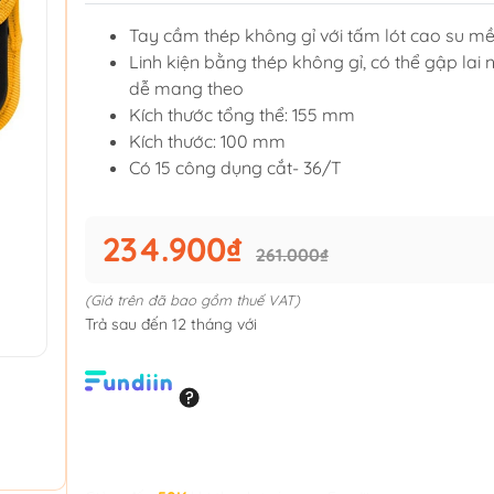
Tay cầm thép không gỉ với tấm lót cao su 
Linh kiện bằng thép không gỉ, có thể gập lai 
dễ mang theo
Kích thước tổng thể: 155 mm
Kích thước: 100 mm
Có 15 công dụng cắt- 36/T
234.900₫
261.000₫
(Giá trên đã bao gồm thuế VAT)
Trả sau đến 12 tháng với