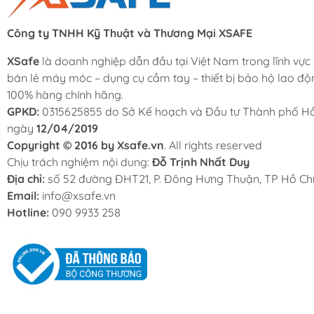
Công ty TNHH Kỹ Thuật và Thương Mại XSAFE
XSafe
là doanh nghiệp dẫn đầu tại Việt Nam trong lĩnh vực
bán lẻ máy móc – dụng cụ cầm tay – thiết bị bảo hộ lao độ
100% hàng chính hãng.
GPKD:
0315625855 do Sở Kế hoạch và Đầu tư Thành phố Hồ
ngày
12/04/2019
Copyright © 2016 by Xsafe.vn
. All rights reserved
Chịu trách nghiệm nội dung:
Đỗ Trịnh Nhất Duy
Địa chỉ:
số 52 đường ĐHT21, P. Đông Hưng Thuận, TP Hồ Chí
Email:
info@xsafe.vn
Hotline:
090 9933 258