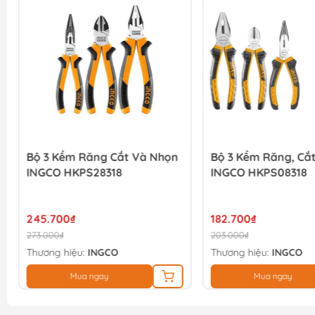
Bộ 3 Kềm Răng Cắt Và Nhọn
Bộ 3 Kềm Răng, Cắ
INGCO HKPS28318
INGCO HKPS08318
245.700₫
182.700₫
273.000₫
203.000₫
Thương hiệu:
INGCO
Thương hiệu:
INGCO
Mua ngay
Mua ngay