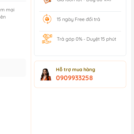
mềm mại
nên
15 ngày Free đổi trả
Trả góp 0% - Duyệt 15 phút
Hỗ trợ mua hàng
0909933258