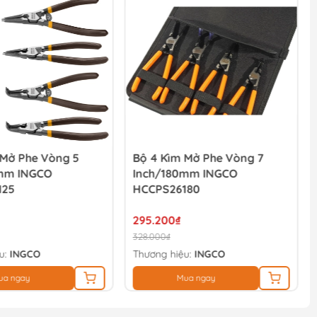
 Mở Phe Vòng 5
Bộ 4 Kìm Mở Phe Vòng 7
mm INGCO
Inch/180mm INGCO
125
HCCPS26180
295.200₫
328.000₫
u:
INGCO
Thương hiệu:
INGCO
ua ngay
Mua ngay