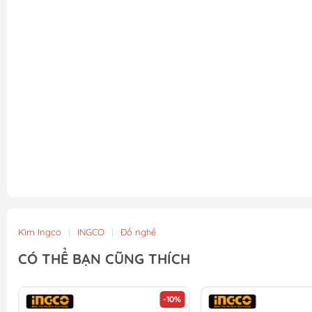
Kìm Ingco
|
INGCO
|
Đồ nghề
CÓ THỂ BẠN CŨNG THÍCH
-10%