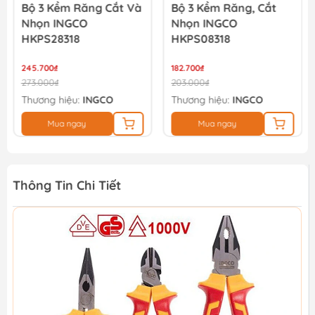
Bộ 3 Kềm Răng Cắt Và
Bộ 3 Kềm Răng, Cắt
Nhọn INGCO
Nhọn INGCO
HKPS28318
HKPS08318
245.700₫
182.700₫
273.000₫
203.000₫
Thương hiệu:
INGCO
Thương hiệu:
INGCO
Mua ngay
Mua ngay
Thông Tin Chi Tiết