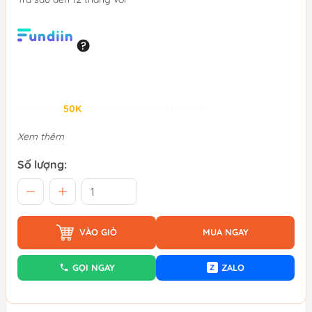
Giảm đến
50K
khi thanh toán qua Fundiin.
Xem thêm
Số lượng:
VÀO GIỎ
MUA NGAY
GỌI NGAY
ZALO
Z