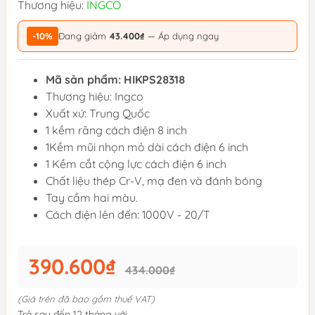
Thương hiệu:
INGCO
-10%
Đang giảm
43.400₫
— Áp dụng ngay
Mã sản phẩm: HIKPS28318
Thương hiệu: Ingco
Xuất xứ: Trung Quốc
1 kềm răng cách điện 8 inch
1Kềm mũi nhọn mỏ dài cách điện 6 inch
1 Kềm cắt cộng lực cách điện 6 inch
Chất liệu thép Cr-V, mạ đen và đánh bóng
Tay cầm hai màu.
Cách điện lên đến: 1000V - 20/T
390.600₫
434.000₫
(Giá trên đã bao gồm thuế VAT)
Trả sau đến 12 tháng với