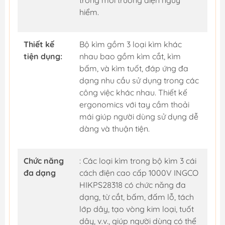
hiểm.
Thiết kế
Bộ kìm gồm 3 loại kìm khác
tiện dụng:
nhau bao gồm kìm cắt, kìm
bấm, và kìm tuốt, đáp ứng đa
dạng nhu cầu sử dụng trong các
công việc khác nhau. Thiết kế
ergonomics với tay cầm thoải
mái giúp người dùng sử dụng dễ
dàng và thuận tiện.
Chức năng
: Các loại kìm trong bộ kìm 3 cái
đa dạng
cách điện cao cấp 1000V INGCO
HIKPS28318 có chức năng đa
dạng, từ cắt, bấm, đấm lỗ, tách
lớp dây, tạo vòng kim loại, tuốt
dây, v.v., giúp người dùng có thể