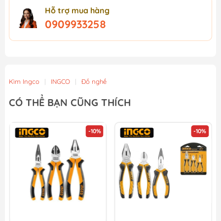
Hỗ trợ mua hàng
0909933258
Kìm Ingco
|
INGCO
|
Đồ nghề
CÓ THỂ BẠN CŨNG THÍCH
-10%
-10%