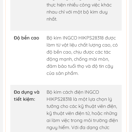
thực hiện nhiều công việc khác
nhau chỉ với một bộ kìm duy
nhất.
Độ bền cao
Bộ kìm INGCO HIKPS28318 được
làm từ vật liệu chất lượng cao, có
độ bền cao, chịu được các tác
động mạnh, chống mài mòn,
đảm bảo tuổi thọ và độ tin cậy
của sản phẩm.
Đa dụng và
Bộ kìm cách điện INGCO
tiết kiệm:
HIKPS28318 là một lựa chọn lý
tưởng cho các kỹ thuật viên điện,
kỹ thuật viên điện tử, hoặc những
ai làm việc trong môi trường điện
nguy hiểm. Với đa dạng chức