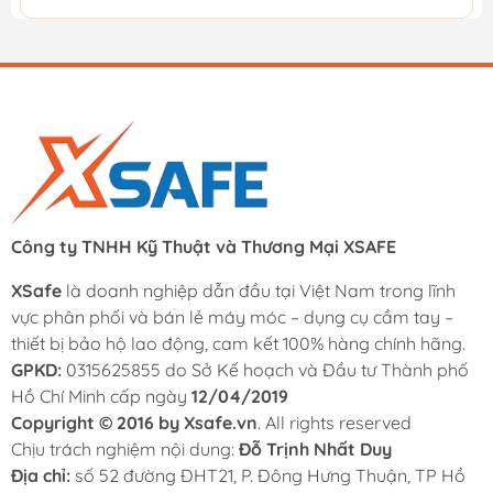
Công ty TNHH Kỹ Thuật và Thương Mại XSAFE
XSafe
là doanh nghiệp dẫn đầu tại Việt Nam trong lĩnh
vực phân phối và bán lẻ máy móc – dụng cụ cầm tay –
thiết bị bảo hộ lao động, cam kết 100% hàng chính hãng.
GPKD:
0315625855 do Sở Kế hoạch và Đầu tư Thành phố
Hồ Chí Minh cấp ngày
12/04/2019
Copyright © 2016 by Xsafe.vn
. All rights reserved
Chịu trách nghiệm nội dung:
Đỗ Trịnh Nhất Duy
Địa chỉ:
số 52 đường ĐHT21, P. Đông Hưng Thuận, TP Hồ