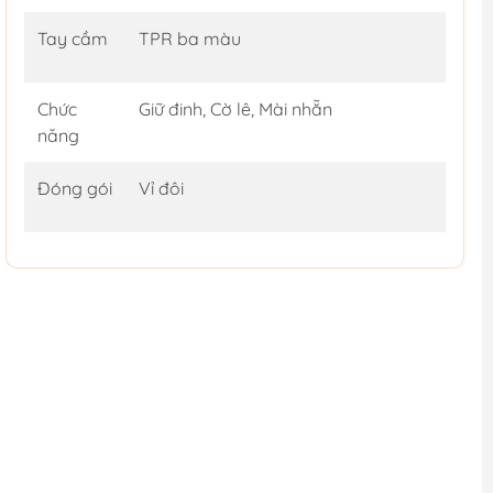
Tay cầm
TPR ba màu
Chức
Giữ đinh, Cờ lê, Mài nhẵn
năng
Đóng gói
Vỉ đôi