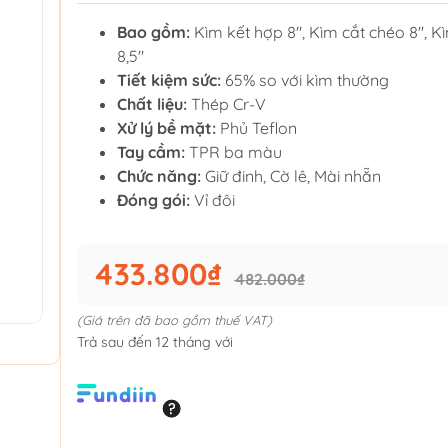
Bao gồm:
Kìm kết hợp 8", Kìm cắt chéo 8", K
8,5"
Tiết kiệm sức:
65% so với kìm thường
Chất liệu:
Thép Cr-V
Xử lý bề mặt:
Phủ Teflon
Tay cầm:
TPR ba màu
Chức năng:
Giữ đinh, Cờ lê, Mài nhẵn
Đóng gói:
Vỉ đôi
433.800₫
482.000₫
(Giá trên đã bao gồm thuế VAT)
Trả sau đến 12 tháng với