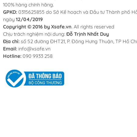
100% hàng chính hãng.
GPKD:
0315625855 do Sở Kế hoạch và Đầu tư Thành phố Hồ
ngày
12/04/2019
Copyright © 2016 by Xsafe.vn
. All rights reserved
Chịu trách nghiệm nội dung:
Đỗ Trịnh Nhất Duy
Địa chỉ:
số 52 đường ĐHT21, P. Đông Hưng Thuận, TP Hồ Chí
Email:
info@xsafe.vn
Hotline:
090 9933 258