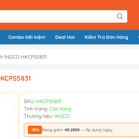
Combo tiết kiệm
Deal Hot
Kiểm Tra Đơn Hàng
inch INGCO HKCPS5831
 HKCPS5831
SKU:
HKCPS5831
Tình trạng:
Còn hàng
Thương hiệu:
INGCO
-10%
Đang giảm
48.200₫
— Áp dụng ngay