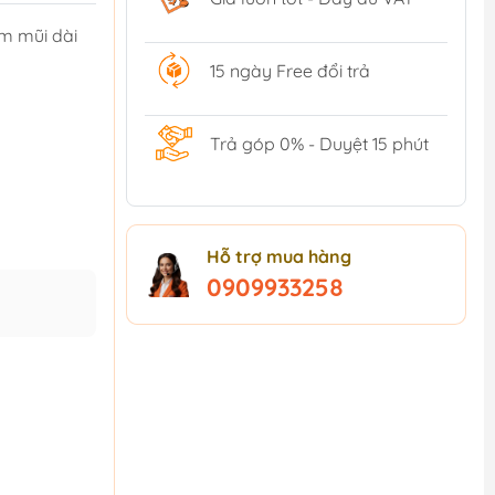
ìm mũi dài
15 ngày Free đổi trả
Trả góp 0% - Duyệt 15 phút
Hỗ trợ mua hàng
0909933258