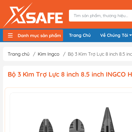
Trang Chủ
Về Chúng Tôi
Danh mục sản phẩm
Máy nén khí, bơm hơi
Máy hàn điện
Thiết bị nâng hạ, vận chuyển
Thiết bị đo
Thiết bị dùng điện
Thiết bị dùng pin
Thiết bị đựng lưu trữ
Thiết bị bảo hộ lao động
Trang chủ
/
Kìm Ingco
/
Bộ 3 Kìm Trợ Lực 8 inch 8.5 
Bộ 3 Kìm Trợ Lực 8 inch 8.5 inch INGCO