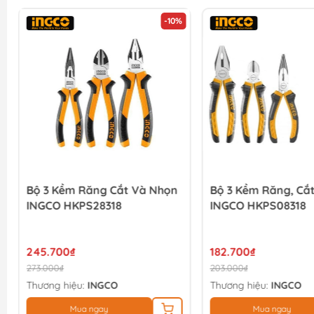
-10%
Bộ 3 Kềm Răng Cắt Và Nhọn
Bộ 3 Kềm Răng, Cắ
INGCO HKPS28318
INGCO HKPS08318
245.700₫
182.700₫
273.000₫
203.000₫
Thương hiệu:
INGCO
Thương hiệu:
INGCO
Mua ngay
Mua ngay