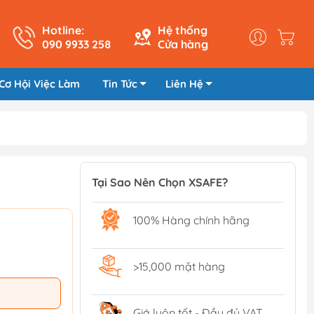
Hotline:
Hệ thống
090 9933 258
Cửa hàng
Cơ Hội Việc Làm
Tin Tức
Liên Hệ
Tại Sao Nên Chọn XSAFE?
100% Hàng chính hãng
>15,000 mặt hàng
Giá luôn tốt - Đầy đủ VAT