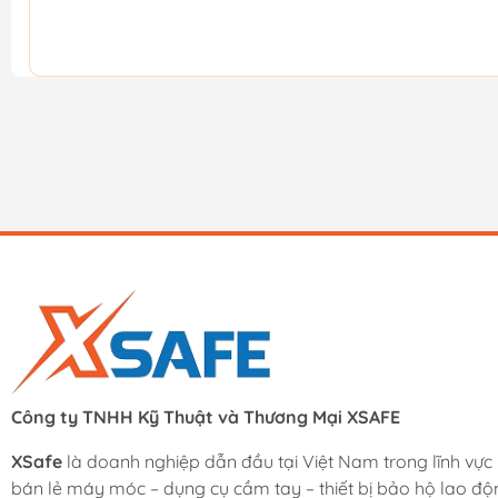
Công ty TNHH Kỹ Thuật và Thương Mại XSAFE
XSafe
là doanh nghiệp dẫn đầu tại Việt Nam trong lĩnh vực
bán lẻ máy móc – dụng cụ cầm tay – thiết bị bảo hộ lao độ