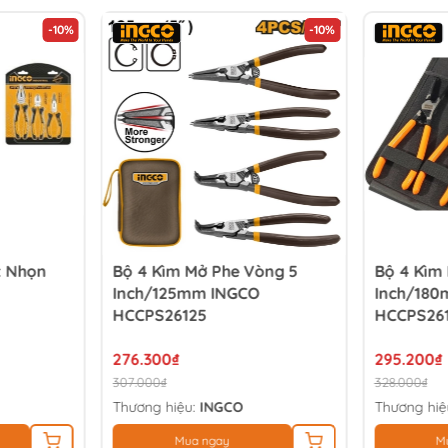
-10%
-10%
t Nhọn
Bộ 4 Kìm Mở Phe Vòng 5
Bộ 4 Kìm
Inch/125mm INGCO
Inch/18
HCCPS26125
HCCPS26
276.300₫
295.200₫
307.000₫
328.000₫
Thương hiệu:
INGCO
Thương hiệ
Mua ngay
M