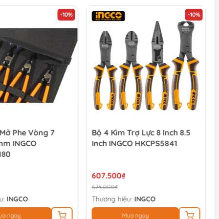
-10%
-10%
 Mở Phe Vòng 7
Bộ 4 Kìm Trợ Lực 8 Inch 8.5
0mm INGCO
Inch INGCO HKCPS5841
180
607.500₫
675.000₫
u:
INGCO
Thương hiệu:
INGCO
ua ngay
Mua ngay