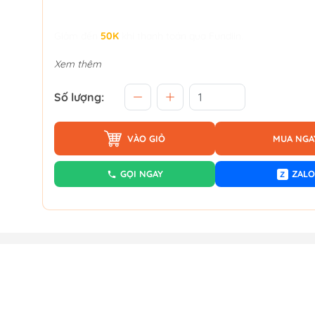
Giảm đến
50K
khi thanh toán qua Fundiin.
Xem thêm
Số lượng:
VÀO GIỎ
MUA NGA
GỌI NGAY
ZALO
Z