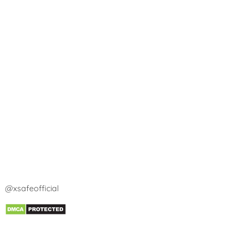
@xsafeofficial