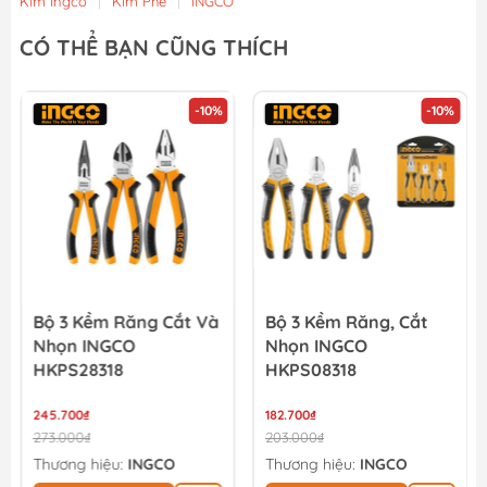
Kìm Ingco
|
Kìm Phe
|
INGCO
CÓ THỂ BẠN CŨNG THÍCH
-10%
-10%
Bộ 3 Kềm Răng Cắt Và
Bộ 3 Kềm Răng, Cắt
Nhọn INGCO
Nhọn INGCO
HKPS28318
HKPS08318
245.700₫
182.700₫
273.000₫
203.000₫
Thương hiệu:
INGCO
Thương hiệu:
INGCO