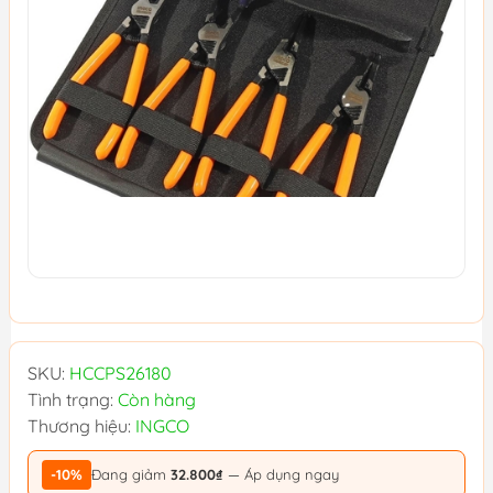
SKU:
HCCPS26180
Tình trạng:
Còn hàng
Thương hiệu:
INGCO
-10%
Đang giảm
32.800₫
— Áp dụng ngay