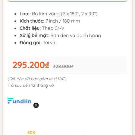
Loại:
Bộ kìm vòng (2 x 180°, 2 x 90°)
Kích thước:
7 inch / 180 mm
Chất liệu:
Thép Cr-V
Xử lý bề mặt:
Sơn đen và đánh bóng
Đóng gói:
Túi vải
295.200₫
328.000₫
(Giá trên đã bao gồm thuế VAT)
Trả sau đến 12 tháng với
Giảm đến
50K
khi thanh toán qua Fundiin.