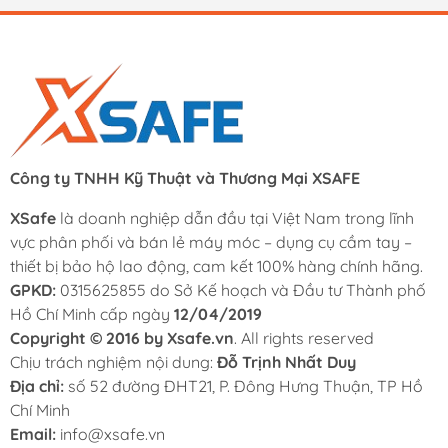
Công ty TNHH Kỹ Thuật và Thương Mại XSAFE
XSafe
là doanh nghiệp dẫn đầu tại Việt Nam trong lĩnh
vực phân phối và bán lẻ máy móc – dụng cụ cầm tay –
thiết bị bảo hộ lao động, cam kết 100% hàng chính hãng.
GPKD:
0315625855 do Sở Kế hoạch và Đầu tư Thành phố
Hồ Chí Minh cấp ngày
12/04/2019
Copyright © 2016 by Xsafe.vn
. All rights reserved
Chịu trách nghiệm nội dung:
Đỗ Trịnh Nhất Duy
Địa chỉ:
số 52 đường ĐHT21, P. Đông Hưng Thuận, TP Hồ
Chí Minh
Email:
info@xsafe.vn