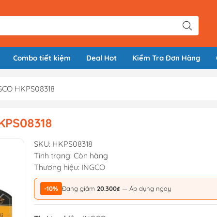
Combo tiết kiệm
Deal Hot
Kiểm Tra Đơn Hàng
NGCO HKPS08318
KPS08318
SKU:
HKPS08318
Tình trạng:
Còn hàng
Thương hiệu:
INGCO
-10%
Đang giảm
20.300₫
— Áp dụng ngay