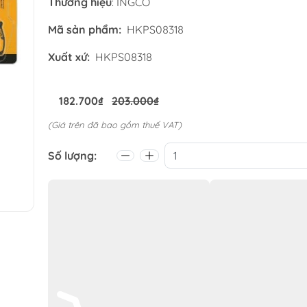
Thương hiệu
: INGCO
Mã sản phẩm:
HKPS08318
Xuất xứ:
HKPS08318
182.700₫
203.000₫
(Giá trên đã bao gồm thuế VAT)
Mua trả sau 0 ₫ với
Giảm đến
50K
khi thanh toán qua Fundiin.
Xem thêm