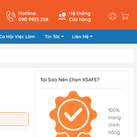
Hotline:
Hệ thống
090 9933 258
Cửa hàng
Cơ Hội Việc Làm
Tin Tức
Liên Hệ
Tại Sao Nên Chọn XSAFE?
100%
Hàng
chính
hãng