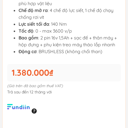
phù hợp vật liệu
Chế độ mở ra
: 4 chế độ lực siết, 1 chế độ chạy
chống rơi vít
Lực siết tối đa
: 140 Nm
Tốc độ
: 0 - max 3600 v/p
Bao gồm
: 2 pin 16v 1,5Ah + sạc đế + thân máy +
hộp đựng + phụ kiện treo máy tháo lắp nhanh
Động cơ
: BRUSHLESS (không chổi than)
1.380.000₫
(Giá trên đã bao gồm thuế VAT)
Trả sau đến 12 tháng với