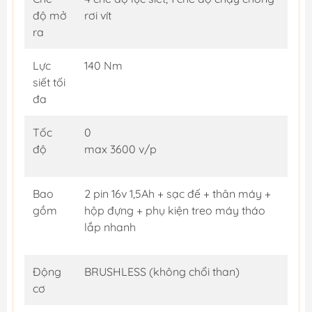
độ mở
rơi vít
ra
Lực
140 Nm
siết tối
đa
Tốc
0
độ
max 3600 v/p
Bao
2 pin 16v 1,5Ah + sạc đế + thân máy +
gồm
hộp đựng + phụ kiện treo máy tháo
lắp nhanh
Động
BRUSHLESS (không chổi than)
cơ