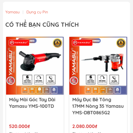
Yamasu
|
Dụng cụ Pin
CÓ THỂ BẠN CŨNG THÍCH
Máy Mài Góc Tay Dài
Máy Đục Bê Tông
Yamasu YMS-100TD
17MM Nòng 35 Yamasu
YMS-DBT0865G2
520.000₫
2.080.000₫