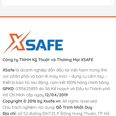
Công ty TNHH Kỹ Thuật và Thương Mại XSAFE
XSafe
là doanh nghiệp dẫn đầu tại Việt Nam trong lĩnh
vực phân phối và bán lẻ máy móc – dụng cụ cầm tay –
thiết bị bảo hộ lao động, cam kết 100% hàng chính hãng.
GPKD:
0315625855 do Sở Kế hoạch và Đầu tư Thành phố
Hồ Chí Minh cấp ngày
12/04/2019
Copyright © 2016 by Xsafe.vn
. All rights reserved
Chịu trách nghiệm nội dung:
Đỗ Trịnh Nhất Duy
Địa chỉ:
số 52 đường ĐHT21, P. Đông Hưng Thuận, TP Hồ