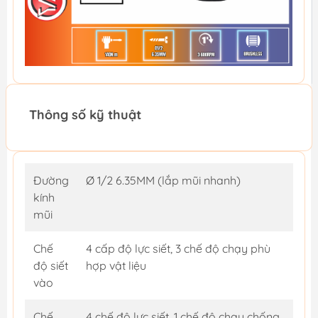
Thông số kỹ thuật
Đường
Ø 1/2 6.35MM (lắp mũi nhanh)
kính
mũi
Chế
4 cấp độ lực siết, 3 chế độ chạy phù
độ siết
hợp vật liệu
vào
Chế
4 chế độ lực siết, 1 chế độ chạy chống