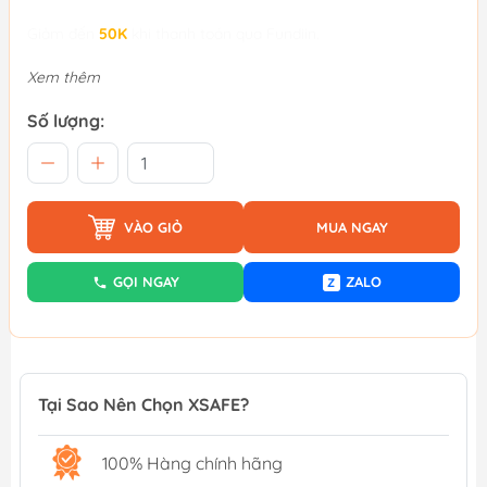
Giảm đến
50K
khi thanh toán qua Fundiin.
Xem thêm
Số lượng:
VÀO GIỎ
MUA NGAY
GỌI NGAY
ZALO
Z
Tại Sao Nên Chọn XSAFE?
100% Hàng chính hãng