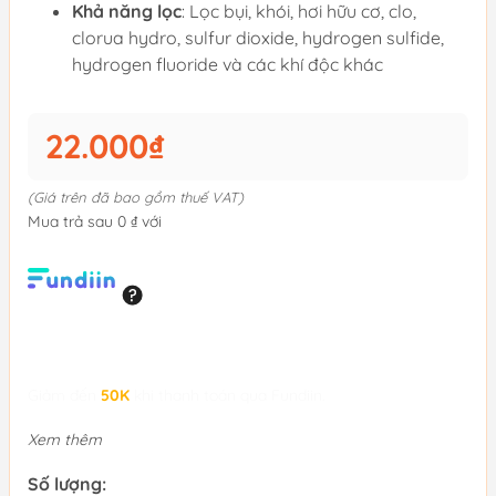
Khả năng lọc
: Lọc bụi, khói, hơi hữu cơ, clo,
clorua hydro, sulfur dioxide, hydrogen sulfide,
hydrogen fluoride và các khí độc khác
22.000₫
(Giá trên đã bao gồm thuế VAT)
Mua trả sau 0 ₫ với
Giảm đến
50K
khi thanh toán qua Fundiin.
Xem thêm
Số lượng: