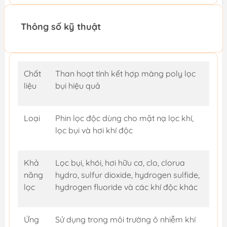
Thông số kỹ thuật
Chất
Than hoạt tính kết hợp màng poly lọc
liệu
bụi hiệu quả
Loại
Phin lọc độc dùng cho mặt nạ lọc khí,
lọc bụi và hơi khí độc
Khả
Lọc bụi, khói, hơi hữu cơ, clo, clorua
năng
hydro, sulfur dioxide, hydrogen sulfide,
lọc
hydrogen fluoride và các khí độc khác
Ứng
Sử dụng trong môi trường ô nhiễm khí