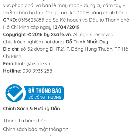
vực phân phối và bán lẻ máy móc – dụng cụ cầm tay –
thiết bị bảo hộ lao động, cam kết 100% hàng chính hãng.
GPKD:
0315625855 do Sở Kế hoạch và Đầu tư Thành phố
Hồ Chí Minh cấp ngày
12/04/2019
Copyright © 2016 by Xsafe.vn
. All rights reserved
Chịu trách nghiệm nội dung:
Đỗ Trịnh Nhất Duy
Địa chỉ:
số 52 đường ĐHT21, P. Đông Hưng Thuận, TP Hồ
Chí Minh
Email:
info@xsafe.vn
Hotline:
090 9933 258
Chính Sách & Hướng Dẫn
Thông tin hàng hóa
Chính sách bảo mật thông tin