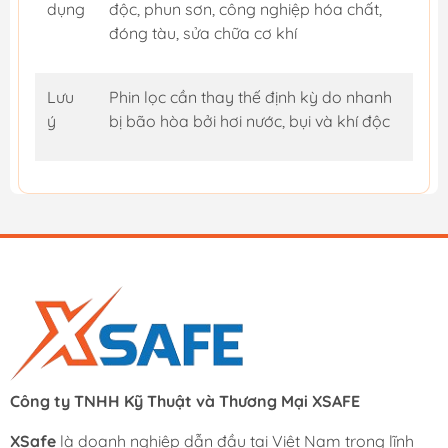
dụng
độc, phun sơn, công nghiệp hóa chất,
đóng tàu, sửa chữa cơ khí
Lưu
Phin lọc cần thay thế định kỳ do nhanh
ý
bị bão hòa bởi hơi nước, bụi và khí độc
Công ty TNHH Kỹ Thuật và Thương Mại XSAFE
XSafe
là doanh nghiệp dẫn đầu tại Việt Nam trong lĩnh