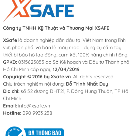
Công ty TNHH Kỹ Thuật và Thương Mại XSAFE
XSafe
là doanh nghiệp dẫn đầu tại Việt Nam trong lĩnh
vực phân phối và bán lẻ máy móc – dụng cụ cầm tay –
thiết bị bảo hộ lao động, cam kết 100% hàng chính hãng.
GPKD:
0315625855 do Sở Kế hoạch và Đầu tư Thành phố
Hồ Chí Minh cấp ngày
12/04/2019
Copyright © 2016 by Xsafe.vn
. All rights reserved
Chịu trách nghiệm nội dung:
Đỗ Trịnh Nhất Duy
Địa chỉ:
số 52 đường ĐHT21, P. Đông Hưng Thuận, TP Hồ
Chí Minh
Email:
info@xsafe.vn
Hotline:
090 9933 258