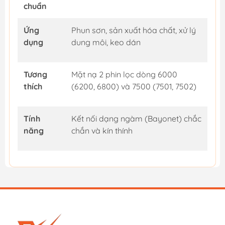
chuẩn
Ứng
Phun sơn, sản xuất hóa chất, xử lý
dụng
dung môi, keo dán
Tương
Mặt nạ 2 phin lọc dòng 6000
thích
(6200, 6800) và 7500 (7501, 7502)
Tính
Kết nối dạng ngàm (Bayonet) chắc
năng
chắn và kín thính