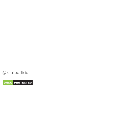
@xsafeofficial