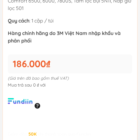
Comfort 6500,‎ 6000,‎ 7800S, Tấm lọc bụi 5N11, Nắp giữ
lọc 501
Quy cách
: 1 cặp / túi
Hàng chính hãng do 3M Việt Nam nhập khẩu và
phân phối
186.000₫
(Giá trên đã bao gồm thuế VAT)
Mua trả sau 0 ₫ với
Giảm đến
50K
khi thanh toán qua Fundiin.