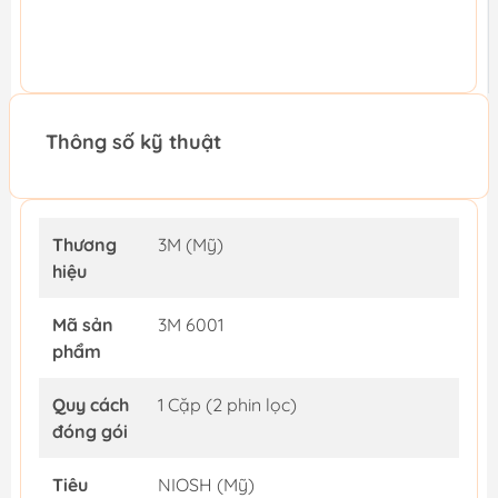
Thông số kỹ thuật
Thương
3M (Mỹ)
hiệu
Mã sản
3M 6001
phẩm
Quy cách
1 Cặp (2 phin lọc)
đóng gói
Tiêu
NIOSH (Mỹ)