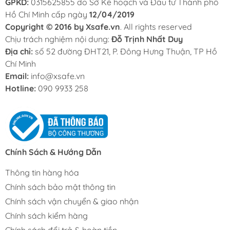
GPKD:
0315625855 do Sở Kế hoạch và Đầu tư Thành phố
Hồ Chí Minh cấp ngày
12/04/2019
Copyright © 2016 by Xsafe.vn
. All rights reserved
Chịu trách nghiệm nội dung:
Đỗ Trịnh Nhất Duy
Địa chỉ:
số 52 đường ĐHT21, P. Đông Hưng Thuận, TP Hồ
Chí Minh
Email:
info@xsafe.vn
Hotline:
090 9933 258
Chính Sách & Hướng Dẫn
Thông tin hàng hóa
Chính sách bảo mật thông tin
Chính sách vận chuyển & giao nhận
Chính sách kiểm hàng
Chính sách đổi trả & hoàn tiền