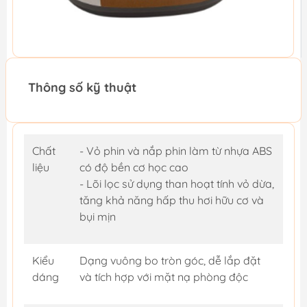
Thông số kỹ thuật
Chất
- Vỏ phin và nắp phin làm từ nhựa ABS
liệu
có độ bền cơ học cao
- Lõi lọc sử dụng than hoạt tính vỏ dừa,
tăng khả năng hấp thu hơi hữu cơ và
bụi mịn
Kiểu
Dạng vuông bo tròn góc, dễ lắp đặt
dáng
và tích hợp với mặt nạ phòng độc