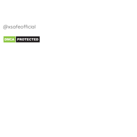
@xsafeofficial