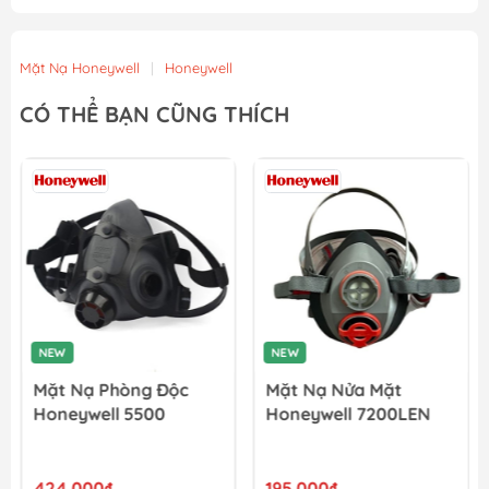
Mặt Nạ Honeywell
|
Honeywell
CÓ THỂ BẠN CŨNG THÍCH
NEW
NEW
Mặt Nạ Phòng Độc
Mặt Nạ Nửa Mặt
Honeywell 5500
Honeywell 7200LEN
424.000₫
195.000₫