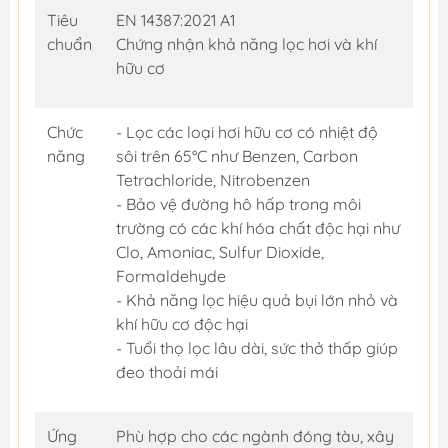
Tiêu
EN 14387:2021 A1
chuẩn
Chứng nhận khả năng lọc hơi và khí
hữu cơ
Chức
- Lọc các loại hơi hữu cơ có nhiệt độ
năng
sôi trên 65°C như Benzen, Carbon
Tetrachloride, Nitrobenzen
- Bảo vệ đường hô hấp trong môi
trường có các khí hóa chất độc hại như
Clo, Amoniac, Sulfur Dioxide,
Formaldehyde
- Khả năng lọc hiệu quả bụi lớn nhỏ và
khí hữu cơ độc hại
- Tuổi thọ lọc lâu dài, sức thở thấp giúp
đeo thoải mái
Ứng
Phù hợp cho các ngành đóng tàu, xây