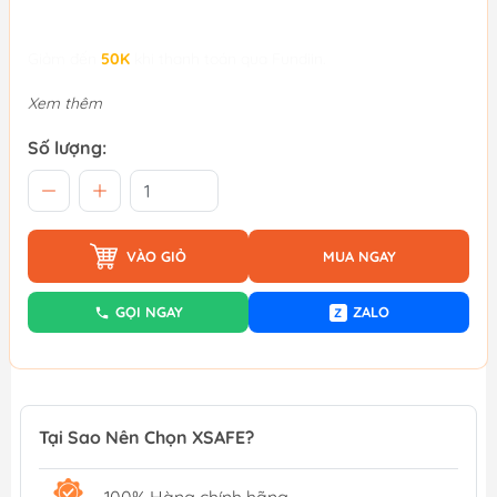
Giảm đến
50K
khi thanh toán qua Fundiin.
Xem thêm
Số lượng:
VÀO GIỎ
MUA NGAY
GỌI NGAY
ZALO
Z
Tại Sao Nên Chọn XSAFE?
100% Hàng chính hãng