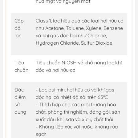
nửa mặt và nguyên mặt
Cấp
Class 1, lọc hiệu quả các loại hơi hữu cơ
độ
như Acetone, Toluene, Xylene, Benzene
lọc
và khí gas độc hại như Chlorine,
Hydrogen Chloride, Sulfur Dioxide
Tiêu
Tiêu chuẩn NIOSH về khả năng lọc khí
chuẩn
độc và hơi hữu cơ
Đặc
- Lọc bụi mịn, hơi hữu cơ và khí gas
điểm
độc hại có nhiệt độ sôi trên 65°C
sử
- Thích hợp cho các môi trường hóa
dụng
chất, phòng thí nghiệm, đóng gói, sản
xuất dầu khí, sơn và xử lý chất thải
- Không tiếp xúc với nước, không rửa
sạch