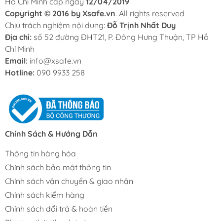
Hồ Chí Minh cấp ngày
12/04/2019
Copyright © 2016 by Xsafe.vn
. All rights reserved
Chịu trách nghiệm nội dung:
Đỗ Trịnh Nhất Duy
Địa chỉ:
số 52 đường ĐHT21, P. Đông Hưng Thuận, TP Hồ
Chí Minh
Email:
info@xsafe.vn
Hotline:
090 9933 258
Chính Sách & Hướng Dẫn
Thông tin hàng hóa
Chính sách bảo mật thông tin
Chính sách vận chuyển & giao nhận
Chính sách kiểm hàng
Chính sách đổi trả & hoàn tiền