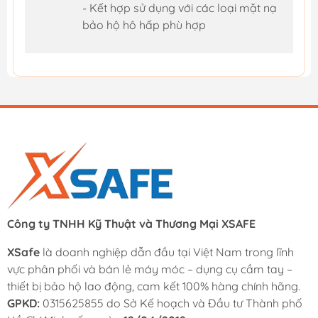
- Kết hợp sử dụng với các loại mặt nạ
bảo hộ hô hấp phù hợp
Công ty TNHH Kỹ Thuật và Thương Mại XSAFE
XSafe
là doanh nghiệp dẫn đầu tại Việt Nam trong lĩnh
vực phân phối và bán lẻ máy móc – dụng cụ cầm tay –
thiết bị bảo hộ lao động, cam kết 100% hàng chính hãng.
GPKD:
0315625855 do Sở Kế hoạch và Đầu tư Thành phố