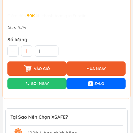
Giảm đến
50K
khi thanh toán qua Fundiin.
Xem thêm
Số lượng:
VÀO GIỎ
MUA NGAY
GỌI NGAY
ZALO
Z
Tại Sao Nên Chọn XSAFE?
100% Hàng chính hãng