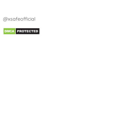
@xsafeofficial