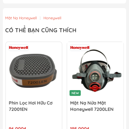
Mặt Nạ Honeywell
|
Honeywell
CÓ THỂ BẠN CŨNG THÍCH
NEW
Phin Lọc Hơi Hữu Cơ
Mặt Nạ Nửa Mặt
72001EN
Honeywell 7200LEN
96.000₫
195.000₫