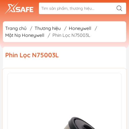
Trang chủ
/
Thương hiệu
/
Honeywell
/
Mặt Nạ Honeywell
/
Phin Lọc N75003L
Phin Lọc N75003L