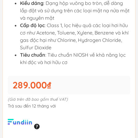
Kiểu dáng
: Dạng hộp vuông bo tròn, dễ dàng
lắp đặt và sử dụng trên các loại mặt nạ nửa mặt
và nguyên mặt
Cấp độ lọc
: Class 1, lọc hiệu quả các loại hơi hữu
cơ như Acetone, Toluene, Xylene, Benzene và khí
gas độc hại như Chlorine, Hydrogen Chloride,
Sulfur Dioxide
Tiêu chuẩn
: Tiêu chuẩn NIOSH về khả năng lọc
khí độc và hơi hữu cơ
289.000₫
(Giá trên đã bao gồm thuế VAT)
Trả sau đến 12 tháng với