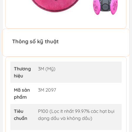
Thông số kỹ thuật
Thương
3M (Mỹ)
hiệu
Mã sản
3M 2097
phẩm
Tiêu
P100 (Lọc ít nhất 99.97% các hạt bụi
chuẩn
dạng dầu và không dầu)