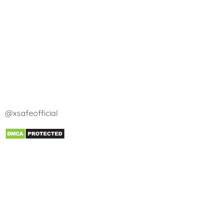
@xsafeofficial