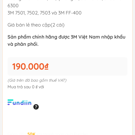
6300
3M 7501, 7502, 7503 và 3M FF-400
Giá bán lẻ theo cặp(2 cái)
Sản phẩm chính hãng được 3M Việt Nam nhập khẩu
và phân phối.
190.000₫
(Giá trên đã bao gồm thuế VAT)
Mua trả sau 0 ₫ với
Giảm đến
50K
khi thanh toán qua Fundiin.