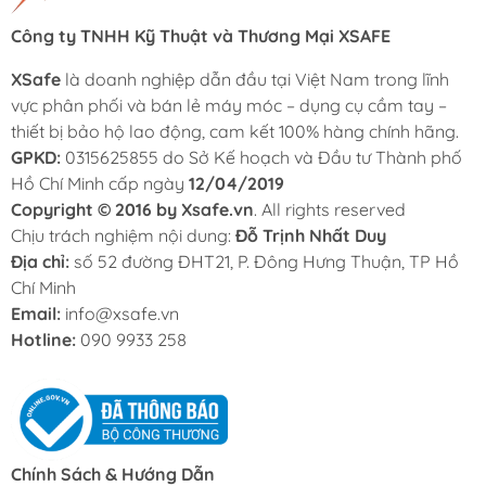
Công ty TNHH Kỹ Thuật và Thương Mại XSAFE
XSafe
là doanh nghiệp dẫn đầu tại Việt Nam trong lĩnh
vực phân phối và bán lẻ máy móc – dụng cụ cầm tay –
thiết bị bảo hộ lao động, cam kết 100% hàng chính hãng.
GPKD:
0315625855 do Sở Kế hoạch và Đầu tư Thành phố
Hồ Chí Minh cấp ngày
12/04/2019
Copyright © 2016 by Xsafe.vn
. All rights reserved
Chịu trách nghiệm nội dung:
Đỗ Trịnh Nhất Duy
Địa chỉ:
số 52 đường ĐHT21, P. Đông Hưng Thuận, TP Hồ
Chí Minh
Email:
info@xsafe.vn
Hotline:
090 9933 258
Chính Sách & Hướng Dẫn