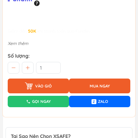
Giảm đến
50K
khi thanh toán qua Fundiin.
Xem thêm
Số lượng:
VÀO GIỎ
MUA NGAY
GỌI NGAY
ZALO
Z
Tại Sao Nên Chọn XSAFE?