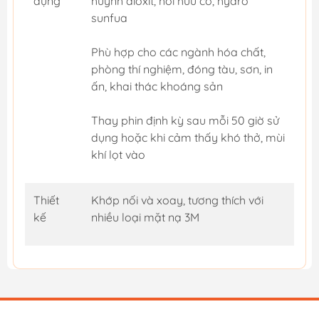
dụng
huỳnh dioxit, hơi hữu cơ, hydro
sunfua
Phù hợp cho các ngành hóa chất,
phòng thí nghiệm, đóng tàu, sơn, in
ấn, khai thác khoáng sản
Thay phin định kỳ sau mỗi 50 giờ sử
dụng hoặc khi cảm thấy khó thở, mùi
khí lọt vào
Thiết
Khớp nối và xoay, tương thích với
kế
nhiều loại mặt nạ 3M