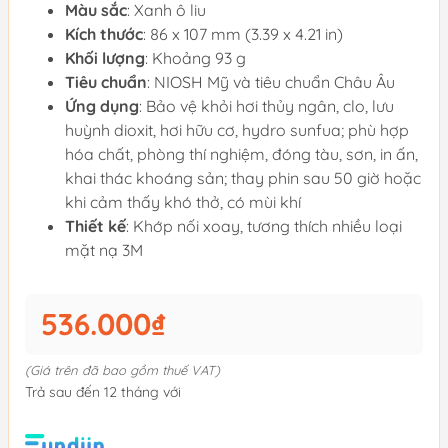
Màu sắc
: Xanh ô liu
Kích thước
: 86 x 107 mm (3.39 x 4.21 in)
Khối lượng
: Khoảng 93 g
Tiêu chuẩn
: NIOSH Mỹ và tiêu chuẩn Châu Âu
Ứng dụng
: Bảo vệ khỏi hơi thủy ngân, clo, lưu
huỳnh dioxit, hơi hữu cơ, hydro sunfua; phù hợp
hóa chất, phòng thí nghiệm, đóng tàu, sơn, in ấn,
khai thác khoáng sản; thay phin sau 50 giờ hoặc
khi cảm thấy khó thở, có mùi khí
Thiết kế
: Khớp nối xoay, tương thích nhiều loại
mặt nạ 3M
536.000₫
(Giá trên đã bao gồm thuế VAT)
Trả sau đến 12 tháng với