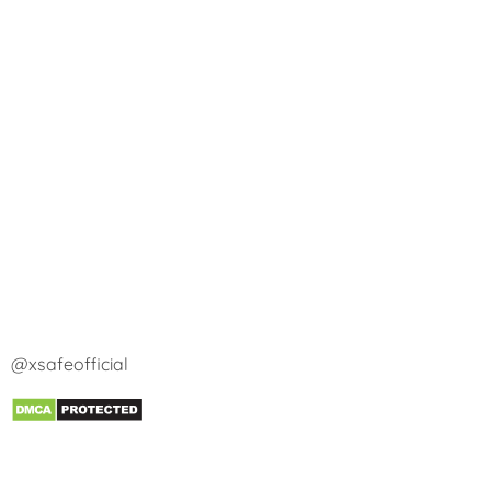
@xsafeofficial