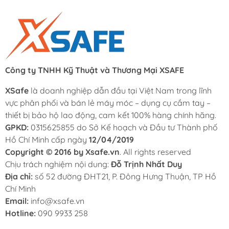
Công ty TNHH Kỹ Thuật và Thương Mại XSAFE
XSafe
là doanh nghiệp dẫn đầu tại Việt Nam trong lĩnh
vực phân phối và bán lẻ máy móc – dụng cụ cầm tay –
thiết bị bảo hộ lao động, cam kết 100% hàng chính hãng.
GPKD:
0315625855 do Sở Kế hoạch và Đầu tư Thành phố
Hồ Chí Minh cấp ngày
12/04/2019
Copyright © 2016 by Xsafe.vn
. All rights reserved
Chịu trách nghiệm nội dung:
Đỗ Trịnh Nhất Duy
Địa chỉ:
số 52 đường ĐHT21, P. Đông Hưng Thuận, TP Hồ
Chí Minh
Email:
info@xsafe.vn
Hotline:
090 9933 258