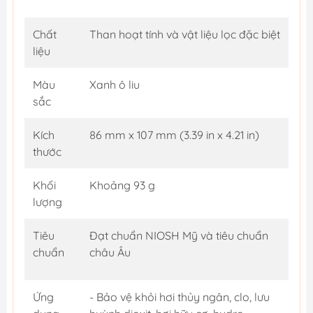
Chất
Than hoạt tính và vật liệu lọc đặc biệt
liệu
Màu
Xanh ô liu
sắc
Kích
86 mm x 107 mm (3.39 in x 4.21 in)
thước
Khối
Khoảng 93 g
lượng
Tiêu
Đạt chuẩn NIOSH Mỹ và tiêu chuẩn
chuẩn
châu Âu
Ứng
- Bảo vệ khỏi hơi thủy ngân, clo, lưu