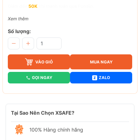
Giảm đến
50K
khi thanh toán qua Fundiin.
Xem thêm
Số lượng:
VÀO GIỎ
MUA NGAY
GỌI NGAY
ZALO
Z
Tại Sao Nên Chọn XSAFE?
100% Hàng chính hãng