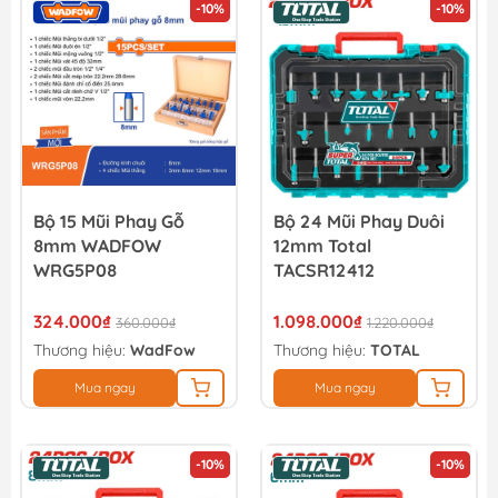
-10%
-10%
Bộ 15 Mũi Phay Gỗ
Bộ 24 Mũi Phay Duôi
8mm WADFOW
12mm Total
WRG5P08
TACSR12412
324.000₫
1.098.000₫
360.000₫
1.220.000₫
Thương hiệu:
WadFow
Thương hiệu:
TOTAL
Mua ngay
Mua ngay
-10%
-10%