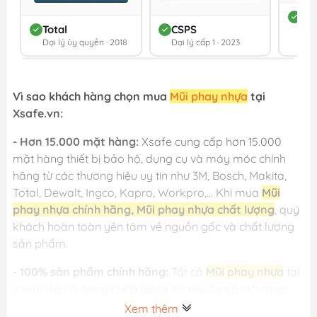
DC
Total
CSPS
Đối 
Đại lý ủy quyền · 2018
Đại lý cấp 1 · 2023
202
Vì sao khách hàng chọn mua
Mũi phay nhựa
tại
Xsafe.vn:
- Hơn 15.000 mặt hàng:
Xsafe cung cấp hơn 15.000
mặt hàng thiết bị bảo hộ, dụng cụ và máy móc chính
hãng từ các thương hiệu uy tín như 3M, Bosch, Makita,
Total, Dewalt, Ingco, Kapro, Workpro,... Khi mua
Mũi
phay nhựa chính hãng, Mũi phay nhựa chất lượng
, quý
khách hoàn toàn yên tâm về nguồn gốc và chất lượng
sản phẩm.
- 100% sản phẩm chính hãng:
Tất cả
Mũi phay nhựa
tại
Xsafe đều là hàng chính hãng, có nguồn gốc rõ ràng,
đầy đủ bảo hành theo tiêu chuẩn của nhà sản xuất.
Xem thêm