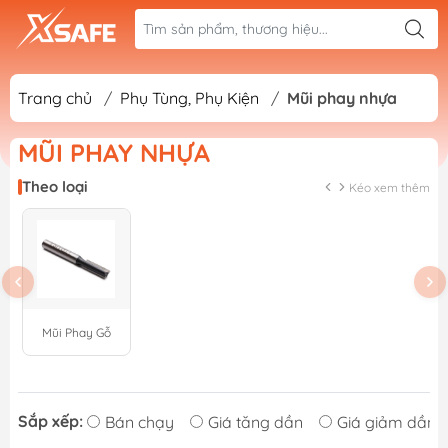
Trang chủ
/
Phụ Tùng, Phụ Kiện
/
Mũi phay nhựa
MŨI PHAY NHỰA
Theo loại
Kéo xem thêm
Mũi Phay Gỗ
Sắp xếp:
Bán chạy
Giá tăng dần
Giá giảm dần