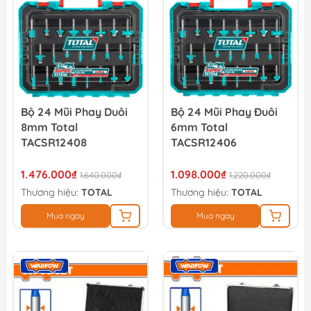
Bộ 24 Mũi Phay Duôi
Bộ 24 Mũi Phay Đuôi
8mm Total
6mm Total
TACSR12408
TACSR12406
1.476.000₫
1.098.000₫
1.640.000₫
1.220.000₫
Thương hiệu:
TOTAL
Thương hiệu:
TOTAL
Mua ngay
Mua ngay