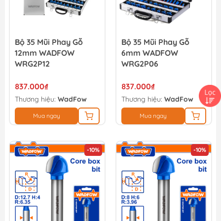
Bộ 35 Mũi Phay Gỗ
Bộ 35 Mũi Phay Gỗ
12mm WADFOW
6mm WADFOW
WRG2P12
WRG2P06
837.000₫
837.000₫
Thương hiệu:
WadFow
Thương hiệu:
WadFow
Mua ngay
Mua ngay
-10%
-10%