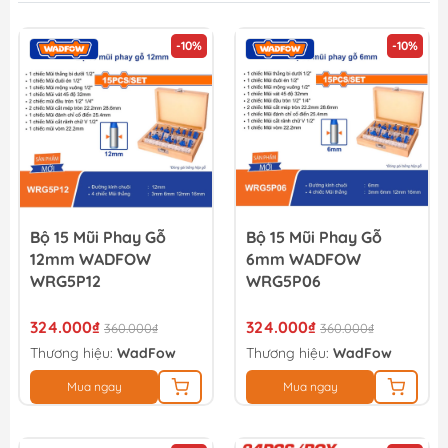
-10%
-10%
Bộ 15 Mũi Phay Gỗ
Bộ 15 Mũi Phay Gỗ
12mm WADFOW
6mm WADFOW
WRG5P12
WRG5P06
324.000₫
324.000₫
360.000₫
360.000₫
Thương hiệu:
WadFow
Thương hiệu:
WadFow
Mua ngay
Mua ngay