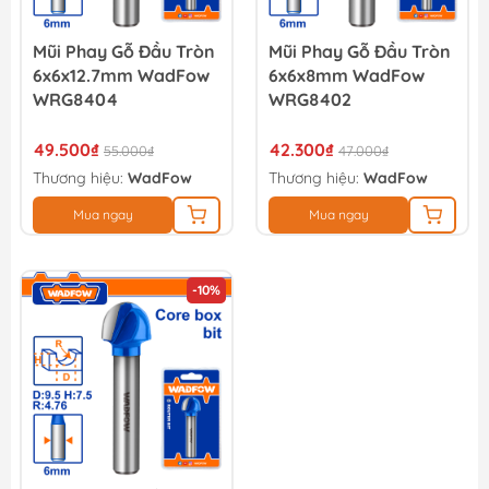
Mũi Phay Gỗ Đầu Tròn
Mũi Phay Gỗ Đầu Tròn
6x6x12.7mm WadFow
6x6x8mm WadFow
WRG8404
WRG8402
49.500₫
42.300₫
55.000₫
47.000₫
Thương hiệu:
WadFow
Thương hiệu:
WadFow
Mua ngay
Mua ngay
-10%