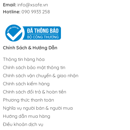
giao hàng nhanh trong 2 giờ tại TP.HCM và giao hàng
Email:
info@xsafe.vn
toàn quốc thông qua các đơn vị vận chuyển uy tín.
Hotline:
090 9933 258
Trước khi mua hàng quý khách liên hệ đến hotline
090
9933 258
để được Xsafe báo giá và tư vấn chi tiết!
Xem thêm:
Chính Sách & Hướng Dẫn
Mũi Phay Gỗ
Máy Phay Pin
Thông tin hàng hóa
Máy Phay Cắt Gỗ
Chính sách bảo mật thông tin
Chính sách vận chuyển & giao nhận
Chính sách kiểm hàng
Chính sách đổi trả & hoàn tiền
Phương thức thanh toán
Nghĩa vụ người bán & người mua
Hướng dẫn mua hàng
Điều khoản dịch vụ