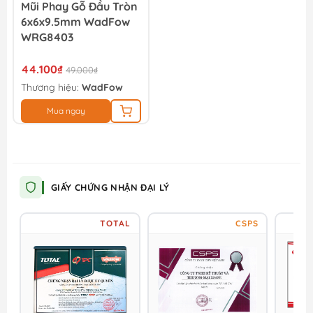
Mũi Phay Gỗ Đầu Tròn
6x6x9.5mm WadFow
WRG8403
44.100₫
49.000₫
Thương hiệu:
WadFow
Mua ngay
GIẤY CHỨNG NHẬN ĐẠI LÝ
TOTAL
CSPS