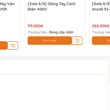
Máy Vặn
[Sale 8/8] Găng Tay Cách
[Sale 8/8
U139
Điện 400V
Ansell 92
113.000₫
260.000₫
Thương hiệu:
Đang cập nhật
Thương hiệ
Mua ngay
M