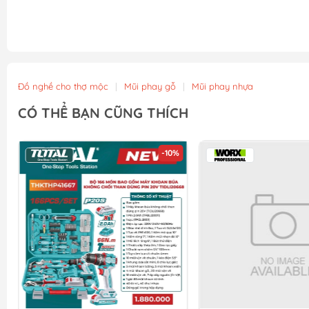
Đồ nghề cho thợ mộc
|
Mũi phay gỗ
|
Mũi phay nhựa
CÓ THỂ BẠN CŨNG THÍCH
-10%