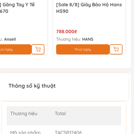
] Găng Tay Y Tế
[Sale 8/8] Giày Bảo Hộ Hans
-670
HS90
788.000₫
u:
Ansell
Thương hiệu:
HANS
ua ngay
Mua ngay
Thông số kỹ thuật
Thương hiệu
Total
Mã sản phẩm
TACSR12406