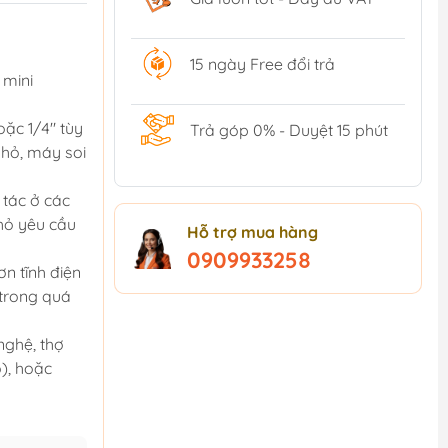
15 ngày Free đổi trả
 mini
ặc 1/4" tùy
Trả góp 0% - Duyệt 15 phút
nhỏ, máy soi
 tác ở các
nhỏ yêu cầu
Hỗ trợ mua hàng
0909933258
n tĩnh điện
 trong quá
ghệ, thợ
), hoặc