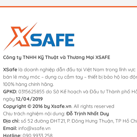
Công ty TNHH Kỹ Thuật và Thương Mại XSAFE
XSafe
là doanh nghiệp dẫn đầu tại Việt Nam trong lĩnh vực
bán lẻ máy móc – dụng cụ cầm tay – thiết bị bảo hộ lao độ
100% hàng chính hãng.
GPKD:
0315625855 do Sở Kế hoạch và Đầu tư Thành phố Hồ
ngày
12/04/2019
Copyright © 2016 by Xsafe.vn
. All rights reserved
Chịu trách nghiệm nội dung:
Đỗ Trịnh Nhất Duy
Địa chỉ:
số 52 đường ĐHT21, P. Đông Hưng Thuận, TP Hồ Chí
Email:
info@xsafe.vn
Hotline:
090 9933 258