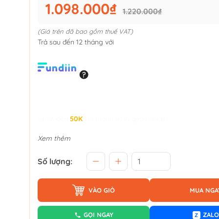
1.098.000₫
1.220.000₫
(Giá trên đã bao gồm thuế VAT)
Trả sau đến 12 tháng với
Giảm đến
50K
khi thanh toán qua Fundiin.
Xem thêm
Số lượng:
VÀO GIỎ
MUA NGA
GỌI NGAY
ZALO
Z