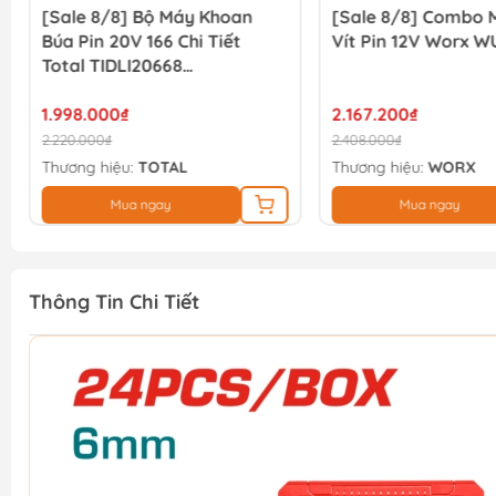
[Sale 8/8] Bộ Máy Khoan
[Sale 8/8] Combo 
Búa Pin 20V 166 Chi Tiết
Vít Pin 12V Worx W
Total TIDLI20668
THKTHP41667
1.998.000₫
2.167.200₫
2.220.000₫
2.408.000₫
Thương hiệu:
TOTAL
Thương hiệu:
WORX
Mua ngay
Mua ngay
Thông Tin Chi Tiết