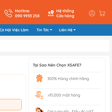
Hotline:
Hệ thống
090 9933 258
Cửa hàng
Cơ Hội Việc Làm
Tin Tức
Liên Hệ
Tại Sao Nên Chọn XSAFE?
100% Hàng chính hãng
>15,000 mặt hàng
Giá luôn tốt - Đầy đủ VAT