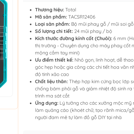
Thương hiệu:
Total
Mã sản phẩm:
TACSR12406
Loại sản phẩm:
Bộ mũi phay gỗ / mũi soi gỗ
Số lượng chi tiết:
24 mũi phay / bộ
Kích thước đường kính cốt (Chuôi):
6 mm (Ho
thị trường - Chuyên dụng cho máy phay cốt 
mộng cầm tay mini)
Ưu điểm thiết kế:
Nhỏ gọn, linh hoạt, dễ thao
góc hẹp hoặc gia công các chi tiết hoa văn 
độ tinh xảo cao
Chất liệu thân:
Thép hợp kim cứng bọc lớp sơ
chống bám phôi gỗ và giảm nhiệt độ sinh ra
trình ma sát cắt
Ứng dụng:
Lý tưởng cho các xưởng mộc mỹ n
làm quảng cáo (khoét chữ, tạo rãnh mica/gỗ
người đam mê tự làm đồ gỗ DIY tại nhà