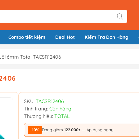
Combo tiết kiệm
Deal Hot
Kiểm Tra Đơn Hàng
uôi 6mm Total TACSR12406
12406
SKU:
TACSR12406
Tình trạng:
Còn hàng
Thương hiệu:
TOTAL
-10%
Đang giảm
122.000₫
— Áp dụng ngay