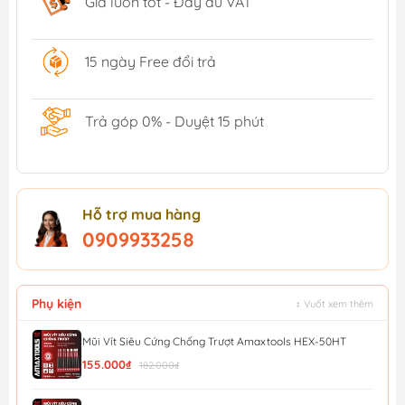
Giá luôn tốt - Đầy đủ VAT
15 ngày Free đổi trả
Trả góp 0% - Duyệt 15 phút
Hỗ trợ mua hàng
0909933258
Phụ kiện
↕ Vuốt xem thêm
Mũi Vít Siêu Cứng Chống Trượt Amaxtools HEX-50HT
155.000₫
182.000₫