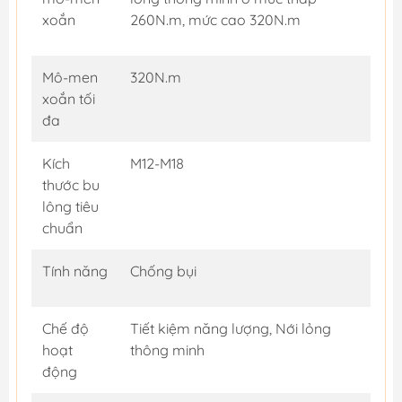
xoắn
260N.m, mức cao 320N.m
Mô-men
320N.m
xoắn tối
đa
Kích
M12-M18
thước bu
lông tiêu
chuẩn
Tính năng
Chống bụi
Chế độ
Tiết kiệm năng lượng, Nới lỏng
hoạt
thông minh
động