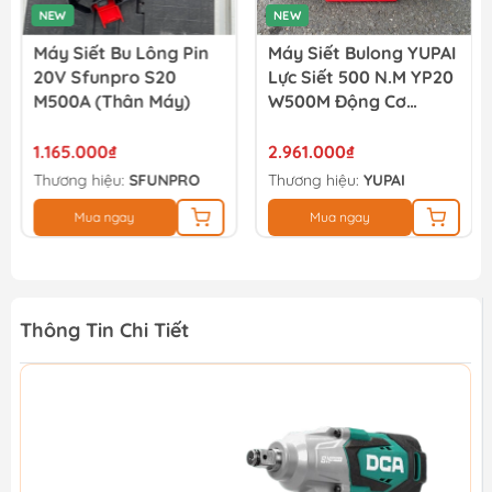
NEW
NEW
Máy Siết Bu Lông Pin
Máy Siết Bulong YUPAI
20V Sfunpro S20
Lực Siết 500 N.M YP20
M500A (thân Máy)
W500M Động Cơ
Không Chổi Than (full
Bộ)
1.165.000₫
2.961.000₫
Thương hiệu:
SFUNPRO
Thương hiệu:
YUPAI
Mua ngay
Mua ngay
Thông Tin Chi Tiết