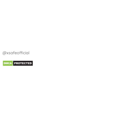
@xsafeofficial