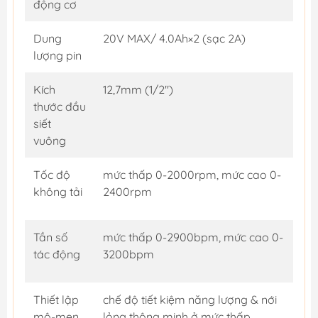
động cơ
Dung
20V MAX/ 4.0Ah×2 (sạc 2A)
lượng pin
Kích
12,7mm (1/2")
thước đầu
siết
vuông
Tốc độ
mức thấp 0-2000rpm, mức cao 0-
không tải
2400rpm
Tần số
mức thấp 0-2900bpm, mức cao 0-
tác động
3200bpm
Thiết lập
chế độ tiết kiệm năng lượng & nới
mô-men
lỏng thông minh ở mức thấp