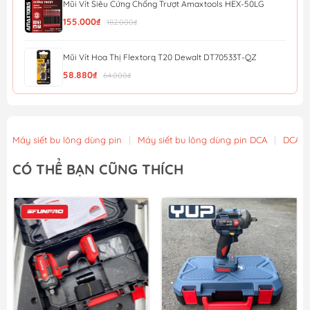
Mũi Vít Siêu Cứng Chống Trượt Amaxtools HEX-50LG
155.000₫
182.000₫
Mũi Vít Hoa Thị Flextorq T20 Dewalt DT70533T-QZ
58.880₫
64.000₫
Mũi Vít Chống Trượt Amaxtools HEX-90CT
56.900₫
Máy siết bu lông dùng pin
|
Máy siết bu lông dùng pin DCA
|
DCA
Mũi Vít Chống Trượt Amaxtools HEX-75CT
CÓ THỂ BẠN CŨNG THÍCH
49.900₫
Mũi Vít Chống Trượt Amaxtools HEX-65CT
44.900₫