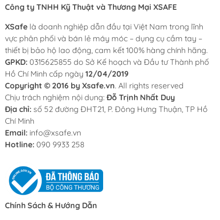
Công ty TNHH Kỹ Thuật và Thương Mại XSAFE
XSafe
là doanh nghiệp dẫn đầu tại Việt Nam trong lĩnh
vực phân phối và bán lẻ máy móc – dụng cụ cầm tay –
thiết bị bảo hộ lao động, cam kết 100% hàng chính hãng.
GPKD:
0315625855 do Sở Kế hoạch và Đầu tư Thành phố
Hồ Chí Minh cấp ngày
12/04/2019
Copyright © 2016 by Xsafe.vn
. All rights reserved
Chịu trách nghiệm nội dung:
Đỗ Trịnh Nhất Duy
Địa chỉ:
số 52 đường ĐHT21, P. Đông Hưng Thuận, TP Hồ
Chí Minh
Email:
info@xsafe.vn
Hotline:
090 9933 258
Chính Sách & Hướng Dẫn