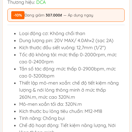
Thương hiệu:
DCA
-10%
Đang giảm
307.000₫
— Áp dụng ngay
Loại động cơ: Không chổi than
Dung lượng pin: 20V MAX/ 4.0Ah×2 (sạc 2A)
Kích thước đầu siết vuông: 12,7mm (1/2")
Tốc độ không tải: mức thấp 0-2000rpm, mức
cao 0-2400rpm
Tần số tác động: mức thấp 0-2900bpm, mức
cao 0-3200bpm
Thiết lập mô-men xoắn: chế độ tiết kiệm năng
lượng & nới lỏng thông minh ở mức thấp
260N.m, mức cao 320N.m
Mô-men xoắn tối đa: 320N.m
Kích thước bu lông tiêu chuẩn: M12-M18
Tính năng: Chống bụi
Chế độ hoạt động: Tiết kiệm năng lượng, Nới