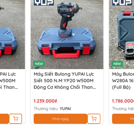
NEW
NEW
PAI Lực
Máy Siết Bulong YUPAI Lực
Máy Bulon
 W500M
Siết 500 N.M YP20 W500M
W280A 16
i Than
Động Cơ Không Chổi Than
(full Bộ)
(thân Máy)
1.239.000₫
1.786.000
Thương hiệu:
YUPAI
Thương hiệ
Mua ngay
M