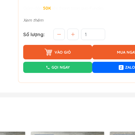
Giảm đến
50K
khi thanh toán qua Fundiin.
Xem thêm
Số lượng:
VÀO GIỎ
MUA NGA
GỌI NGAY
ZALO
Z