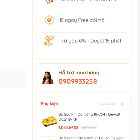
15 ngày Free đổi trả
Trả góp 0% - Duyệt 15 phút
Hỗ trợ mua hàng
0909933258
Phụ kiện
↕ Vuốt xem thêm
Bộ Sạc Pin Đa Năng 18v/54v Dewalt
DCB118-KR
1.073.640₫
1.167.000₫
Bộ Sạc Pin 18v 4 0ah Xr Li- Ion Dewalt