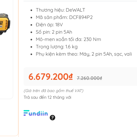
Thương hiệu: DeWALT
Mã sản phẩm: DCF894P2
Điện áp: 18V
Số pin: 2 pin 5Ah
Mô-men xoắn tối đa: 230 Nm
Trọng lượng: 1.6 kg
Phụ kiện kèm theo: Máy, 2 pin 5Ah, sạc, vali
6.679.200₫
7.260.000₫
(Giá trên đã bao gồm thuế VAT)
Trả sau đến 12 tháng với