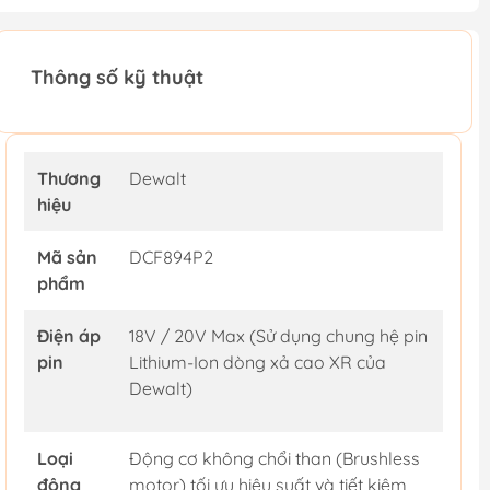
Thông số kỹ thuật
Thương
Dewalt
hiệu
Mã sản
DCF894P2
phẩm
Điện áp
18V / 20V Max (Sử dụng chung hệ pin
pin
Lithium-Ion dòng xả cao XR của
Dewalt)
Loại
Động cơ không chổi than (Brushless
động
motor) tối ưu hiệu suất và tiết kiệm