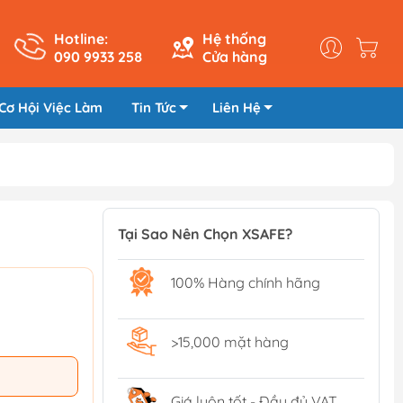
Hotline:
Hệ thống
090 9933 258
Cửa hàng
Cơ Hội Việc Làm
Tin Tức
Liên Hệ
Tại Sao Nên Chọn XSAFE?
100% Hàng chính hãng
>15,000 mặt hàng
Giá luôn tốt - Đầy đủ VAT