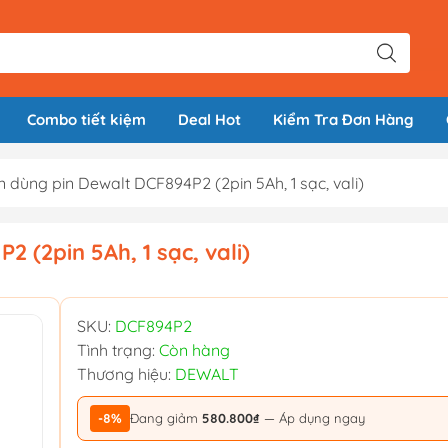
Combo tiết kiệm
Deal Hot
Kiểm Tra Đơn Hàng
 dùng pin Dewalt DCF894P2 (2pin 5Ah, 1 sạc, vali)
 (2pin 5Ah, 1 sạc, vali)
SKU:
DCF894P2
Tình trạng:
Còn hàng
Thương hiệu:
DEWALT
-8%
Đang giảm
580.800₫
— Áp dụng ngay