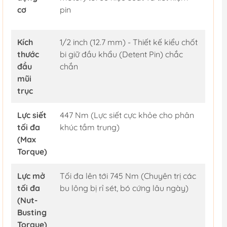
cơ
pin
Kích
1/2 inch (12.7 mm) - Thiết kế kiểu chốt
thước
bi giữ đầu khẩu (Detent Pin) chắc
đầu
chắn
mũi
trục
Lực siết
447 Nm (Lực siết cực khỏe cho phân
tối đa
khúc tầm trung)
(Max
Torque)
Lực mở
Tối đa lên tới 745 Nm (Chuyên trị các
tối đa
bu lông bị rỉ sét, bó cứng lâu ngày)
(Nut-
Busting
Torque)