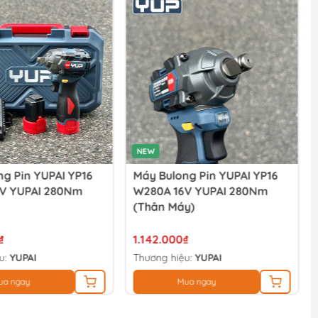
NEW
g Pin YUPAI YP16
Máy Bulong Pin YUPAI YP16
V YUPAI 280Nm
W280A 16V YUPAI 280Nm
(thân Máy)
₫
1.142.000₫
u:
YUPAI
Thương hiệu:
YUPAI
ua ngay
Mua ngay