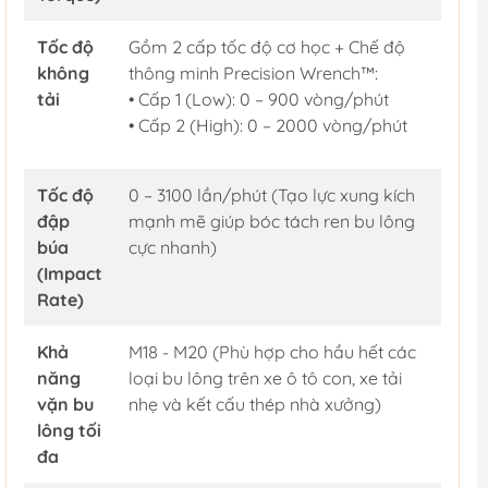
Tốc độ
Gồm 2 cấp tốc độ cơ học + Chế độ
không
thông minh Precision Wrench™:
tải
• Cấp 1 (Low): 0 – 900 vòng/phút
• Cấp 2 (High): 0 – 2000 vòng/phút
Tốc độ
0 – 3100 lần/phút (Tạo lực xung kích
đập
mạnh mẽ giúp bóc tách ren bu lông
búa
cực nhanh)
(Impact
Rate)
Khả
M18 - M20 (Phù hợp cho hầu hết các
năng
loại bu lông trên xe ô tô con, xe tải
vặn bu
nhẹ và kết cấu thép nhà xưởng)
lông tối
đa