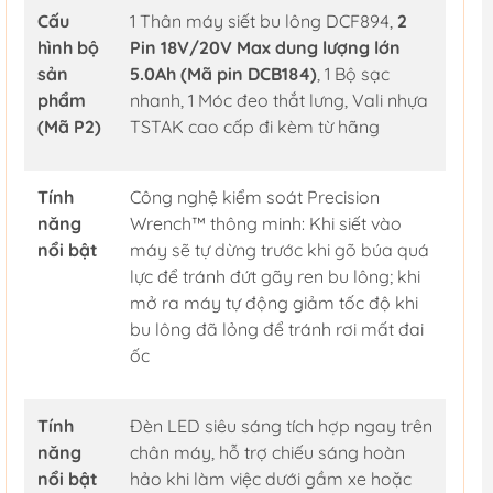
Cấu
1 Thân máy siết bu lông DCF894,
2
hình bộ
Pin 18V/20V Max dung lượng lớn
sản
5.0Ah (Mã pin DCB184)
, 1 Bộ sạc
phẩm
nhanh, 1 Móc đeo thắt lưng, Vali nhựa
(Mã P2)
TSTAK cao cấp đi kèm từ hãng
Tính
Công nghệ kiểm soát Precision
năng
Wrench™ thông minh: Khi siết vào
nổi bật
máy sẽ tự dừng trước khi gõ búa quá
lực để tránh đứt gãy ren bu lông; khi
mở ra máy tự động giảm tốc độ khi
bu lông đã lỏng để tránh rơi mất đai
ốc
Tính
Đèn LED siêu sáng tích hợp ngay trên
năng
chân máy, hỗ trợ chiếu sáng hoàn
nổi bật
hảo khi làm việc dưới gầm xe hoặc