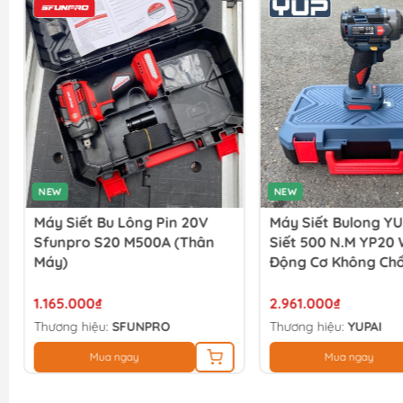
NEW
NEW
Máy Siết Bu Lông Pin 20V
Máy Siết Bulong YU
Sfunpro S20 M500A (thân
Siết 500 N.M YP20
Máy)
Động Cơ Không Chổ
(full Bộ)
1.165.000₫
2.961.000₫
Thương hiệu:
SFUNPRO
Thương hiệu:
YUPAI
Mua ngay
Mua ngay