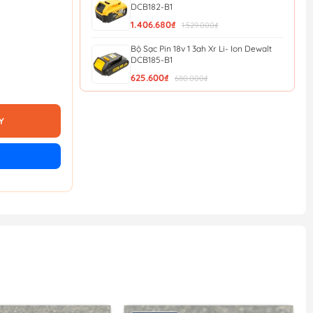
DCB182-B1
1.406.680₫
1.529.000₫
Bộ Sạc Pin 18v 1 3ah Xr Li- Ion Dewalt
DCB185-B1
625.600₫
680.000₫
Bộ Sạc Pin 12v/20v Xr 4a Dewalt
DCB1104-B1
Y
690.000₫
750.000₫
Bộ Sạc Pin 12v/20v Xr 2a Dewalt
DCB1102-B1
552.000₫
600.000₫
Bộ Sạc Pin 10 8v 1 3ah Xr Li-ion Dewalt
DCB125-B1
521.640₫
567.000₫