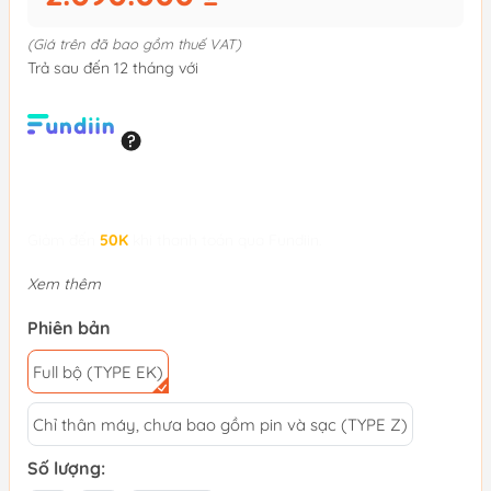
(Giá trên đã bao gồm thuế VAT)
Trả sau đến 12 tháng với
Giảm đến
50K
khi thanh toán qua Fundiin.
Xem thêm
Phiên bản
Full bộ (TYPE EK)
Chỉ thân máy, chưa bao gồm pin và sạc (TYPE Z)
Số lượng: