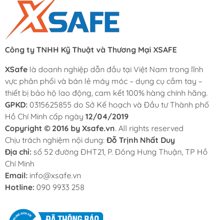
Công ty TNHH Kỹ Thuật và Thương Mại XSAFE
XSafe
là doanh nghiệp dẫn đầu tại Việt Nam trong lĩnh
vực phân phối và bán lẻ máy móc – dụng cụ cầm tay –
thiết bị bảo hộ lao động, cam kết 100% hàng chính hãng.
GPKD:
0315625855 do Sở Kế hoạch và Đầu tư Thành phố
Hồ Chí Minh cấp ngày
12/04/2019
Copyright © 2016 by Xsafe.vn
. All rights reserved
Chịu trách nghiệm nội dung:
Đỗ Trịnh Nhất Duy
Địa chỉ:
số 52 đường ĐHT21, P. Đông Hưng Thuận, TP Hồ
Chí Minh
Email:
info@xsafe.vn
Hotline:
090 9933 258