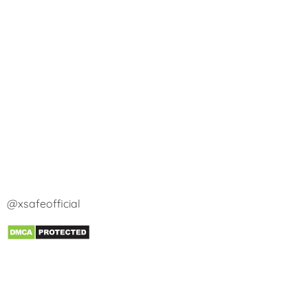
@xsafeofficial