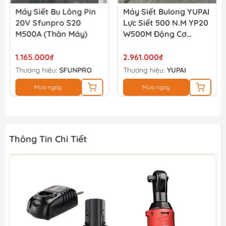
Máy Siết Bu Lông Pin
Máy Siết Bulong YUPAI
20V Sfunpro S20
Lực Siết 500 N.M YP20
M500A (thân Máy)
W500M Động Cơ
Không Chổi Than (full
Bộ)
1.165.000₫
2.961.000₫
Thương hiệu:
SFUNPRO
Thương hiệu:
YUPAI
Mua ngay
Mua ngay
Thông Tin Chi Tiết