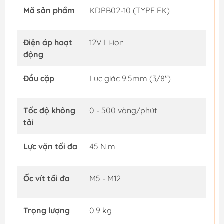
Mã sản phẩm
KDPB02-10 (TYPE EK)
Điện áp hoạt
12V Li-ion
động
Đầu cặp
Lục giác 9.5mm (3/8")
Tốc độ không
0 - 500 vòng/phút
tải
Lực vặn tối đa
45 N.m
Ốc vít tối đa
M5 - M12
Trọng lượng
0.9 kg