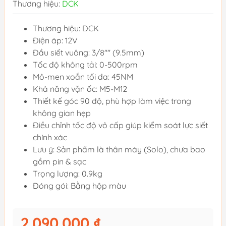
Thương hiệu:
DCK
Thương hiệu: DCK
Điện áp: 12V
Đầu siết vuông: 3/8"" (9.5mm)
Tốc độ không tải: 0-500rpm
Mô-men xoắn tối đa: 45NM
Khả năng vặn ốc: M5-M12
Thiết kế góc 90 độ, phù hợp làm việc trong
không gian hẹp
Điều chỉnh tốc độ vô cấp giúp kiểm soát lực siết
chính xác
Lưu ý: Sản phẩm là thân máy (Solo), chưa bao
gồm pin & sạc
Trọng lượng: 0.9kg
Đóng gói: Bằng hộp màu
2.090.000 ₫