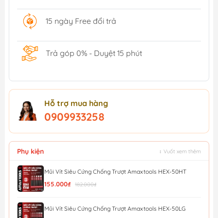
15 ngày Free đổi trả
Trả góp 0% - Duyệt 15 phút
Hỗ trợ mua hàng
0909933258
Phụ kiện
↕ Vuốt xem thêm
Mũi Vít Siêu Cứng Chống Trượt Amaxtools HEX-50HT
155.000₫
182.000₫
Mũi Vít Siêu Cứng Chống Trượt Amaxtools HEX-50LG