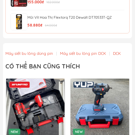
155.000₫
182.000₫
Mũi Vít Hoa Thị Flextorq T20 Dewalt DT70533T-QZ
58.880₫
64.000₫
Mũi Vít Chống Trượt Amaxtools HEX-90CT
56.900₫
Máy siết bu lông dùng pin
|
Máy siết bu lông pin DCK
|
DCK
Mũi Vít Chống Trượt Amaxtools HEX-75CT
CÓ THỂ BẠN CŨNG THÍCH
49.900₫
Mũi Vít Chống Trượt Amaxtools HEX-65CT
44.900₫
NEW
NEW