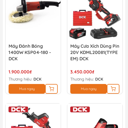
Máy Đánh Bóng
Máy Cưa Xích Dùng Pin
1400W KSP04-180 -
20V KDML20081(TYPE
DCK
EM) DCK
1.900.000₫
3.450.000₫
Thương hiệu:
DCK
Thương hiệu:
DCK
Mua ngay
Mua ngay