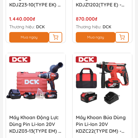
KDJZ23-10(TYPE EK) -
KDJZ1202(TYPE E) -
DCK
DCK
1.440.000₫
870.000₫
Thương hiệu:
DCK
Thương hiệu:
DCK
Mua ngay
Mua ngay
Máy Khoan Động Lực
Máy Khoan Búa Dùng
Dùng Pin Li-Ion 20V
Pin Li-Ion 20V
KDJZ03-13(TYPE EM) -
KDZC22(TYPE DM) -
DCK
DCK