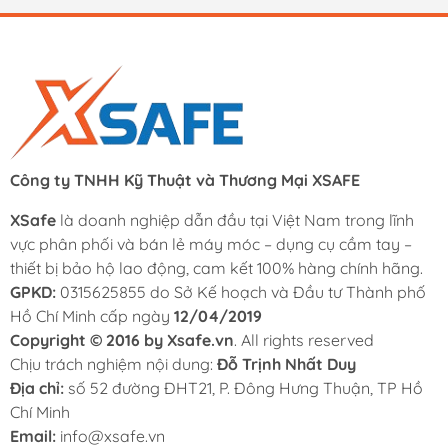
Công ty TNHH Kỹ Thuật và Thương Mại XSAFE
CHÍNH SÁCH BẢO HÀNH – BẢO TRÌ
XSafe
là doanh nghiệp dẫn đầu tại Việt Nam trong lĩnh
SẢN PHẨM DCK VIỆT NAM
vực phân phối và bán lẻ máy móc – dụng cụ cầm tay –
thiết bị bảo hộ lao động, cam kết 100% hàng chính hãng.
1. Quy định chung về bảo hành/bảo trì
GPKD:
0315625855 do Sở Kế hoạch và Đầu tư Thành phố
DCK Việt Nam tiếp nhận bảo hành và bảo trì cho tất cả
Hồ Chí Minh cấp ngày
12/04/2019
sản phẩm được mua từ:
Copyright © 2016 by Xsafe.vn
. All rights reserved
Chịu trách nghiệm nội dung:
Đỗ Trịnh Nhất Duy
Hệ thống cửa hàng thuộc DCK Việt Nam
Địa chỉ:
số 52 đường ĐHT21, P. Đông Hưng Thuận, TP Hồ
Website dckvn.com
Chí Minh
Các kênh fanpage chính thức
Email:
info@xsafe.vn
Đội ngũ kinh doanh trực tiếp