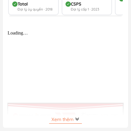
Total
CSPS
Đối 
Đại lý ủy quyền · 2018
Đại lý cấp 1 · 2023
202
Xem thêm