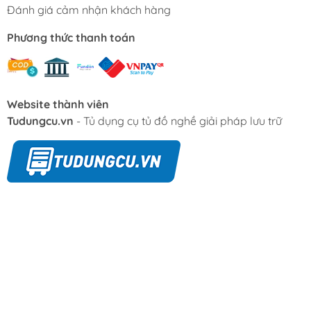
Phiếu/tem bảo hành bị rách, tẩy xóa, chỉnh sửa
Đánh giá cảm nhận khách hàng
hoặc dán chồng.
Phương thức thanh toán
Phiếu bảo hành thiếu thông tin Serial hoặc ngày
mua hàng.
Serial trên thiết bị và phiếu bảo hành không trùng
khớp hoặc không xác định được.
Website thành viên
3.2. Về tình trạng hư hỏng
Tudungcu.vn
- Tủ dụng cụ tủ đồ nghề giải pháp lưu trữ
Hỏng hóc do rơi vỡ, va đập mạnh, trầy xước, biến
dạng, ẩm ướt, gỉ sét, cháy nổ hoặc ảnh hưởng bởi
thiên tai.
Thiết bị bị hư do chuột, côn trùng hoặc sinh vật
xâm nhập.
Sử dụng sai mục đích, sai hướng dẫn, đấu nối điện
áp không đúng tiêu chuẩn.
3.3. Về phụ kiện và can thiệp sửa chữa
Các phụ kiện tiêu hao hoặc linh kiện kèm theo như