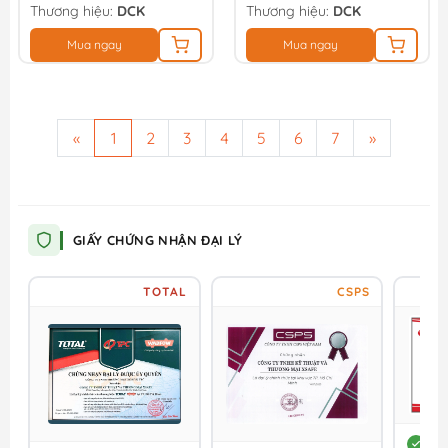
Thương hiệu:
DCK
Thương hiệu:
DCK
Mua ngay
Mua ngay
«
1
2
3
4
5
6
7
»
GIẤY CHỨNG NHẬN ĐẠI LÝ
TOTAL
CSPS
DC