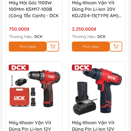
Máy Mài Góc 1100W
Máy Khoan Vặn Vít
100Mm KSM17-100B
Dùng Pin Li-Ion 20V
(công Tắc Cạnh) - DCK
KDJZ04-13(TYPE AM) -
DCK
750.000₫
2.250.000₫
Thương hiệu:
DCK
Thương hiệu:
DCK
Mua ngay
Mua ngay
Máy Khoan Vặn Vít
Máy Khoan Vặn Vít
Dùng Pin Li-Ion 12V
Dùng Pin Li-Ion 12V