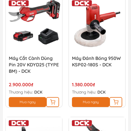
Máy Cắt Cành Dùng
Máy Đánh Bóng 950W
Pin 20V KDYD25 (TYPE
KSP02-180S - DCK
BM) - DCK
2.900.000₫
1.380.000₫
Thương hiệu:
DCK
Thương hiệu:
DCK
Mua ngay
Mua ngay