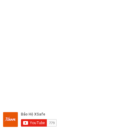
Email:
info@xsafe.vn
Website:
https://xsafe.vn/