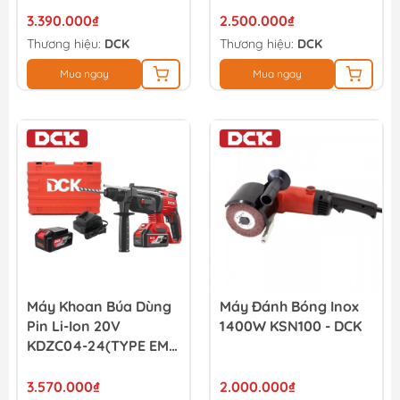
3.390.000₫
2.500.000₫
Thương hiệu:
DCK
Thương hiệu:
DCK
Mua ngay
Mua ngay
Máy Khoan Búa Dùng
Máy Đánh Bóng Inox
Pin Li-Ion 20V
1400W KSN100 - DCK
KDZC04-24(TYPE EM)
- DCK
3.570.000₫
2.000.000₫