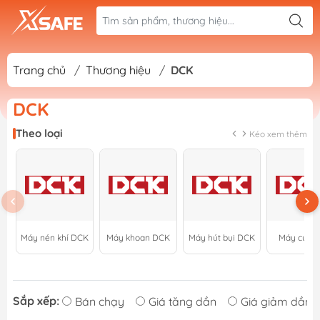
Trang chủ
/
Thương hiệu
/
DCK
DCK
Theo loại
Kéo xem thêm
Máy nén khí DCK
Máy khoan DCK
Máy hút bụi DCK
Máy cưa 
Sắp xếp:
Bán chạy
Giá tăng dần
Giá giảm dần