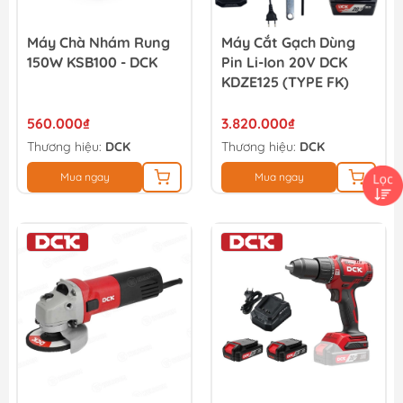
Máy Chà Nhám Rung
Máy Cắt Gạch Dùng
150W KSB100 - DCK
Pin Li-Ion 20V DCK
KDZE125 (TYPE FK)
560.000₫
3.820.000₫
Thương hiệu:
DCK
Thương hiệu:
DCK
Mua ngay
Mua ngay