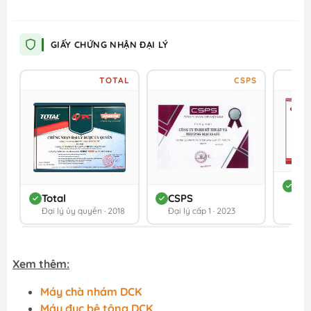
GIẤY CHỨNG NHẬN ĐẠI LÝ
TOTAL
CSPS
DC
Total
CSPS
Đối 
Đại lý ủy quyền · 2018
Đại lý cấp 1 · 2023
202
Xem thêm:
Máy chà nhám DCK
Máy đục bê tông DCK