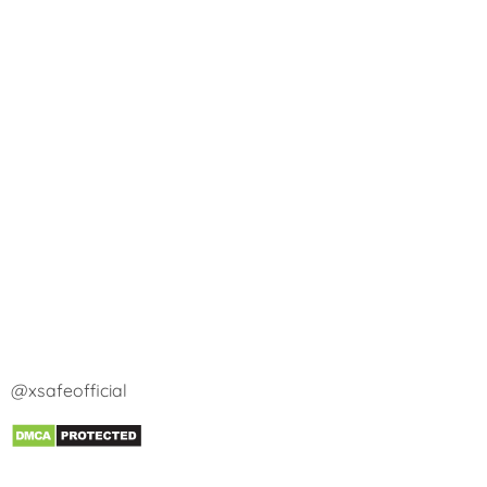
@xsafeofficial