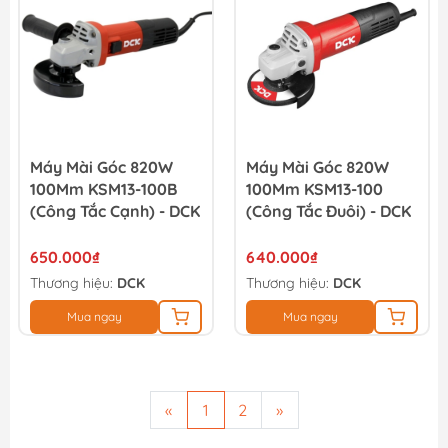
Máy Mài Góc 820W
Máy Mài Góc 820W
100Mm KSM13-100B
100Mm KSM13-100
(công Tắc Cạnh) - DCK
(công Tắc Đuôi) - DCK
650.000₫
640.000₫
Thương hiệu:
DCK
Thương hiệu:
DCK
Mua ngay
Mua ngay
«
1
2
»