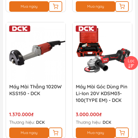
Mua ngay
Mua ngay
Máy Mài Thẳng 1020W
Máy Mài Góc Dùng Pin
KSS150 - DCK
Li-Ion 20V KDSM03-
100(TYPE EM) - DCK
1.370.000₫
3.000.000₫
Thương hiệu:
DCK
Thương hiệu:
DCK
Mua ngay
Mua ngay