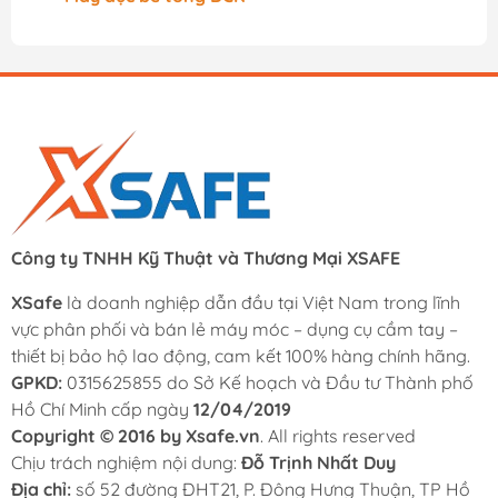
Công ty TNHH Kỹ Thuật và Thương Mại XSAFE
XSafe
là doanh nghiệp dẫn đầu tại Việt Nam trong lĩnh
vực phân phối và bán lẻ máy móc – dụng cụ cầm tay –
thiết bị bảo hộ lao động, cam kết 100% hàng chính hãng.
GPKD:
0315625855 do Sở Kế hoạch và Đầu tư Thành phố
Hồ Chí Minh cấp ngày
12/04/2019
Copyright © 2016 by Xsafe.vn
. All rights reserved
Chịu trách nghiệm nội dung:
Đỗ Trịnh Nhất Duy
Địa chỉ:
số 52 đường ĐHT21, P. Đông Hưng Thuận, TP Hồ