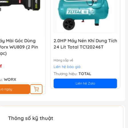
y Mài Góc Dùng
2.0HP Máy Nén Khí Dung Tích
Worx WU809 (2 Pin
24 Lít Total TC120246T
ạc)
Hàng sắp về
₫
Liên hệ báo giá
Thương hiệu:
TOTAL
u:
WORX
Liên hệ Zalo
ua ngay
Thông số kỹ thuật