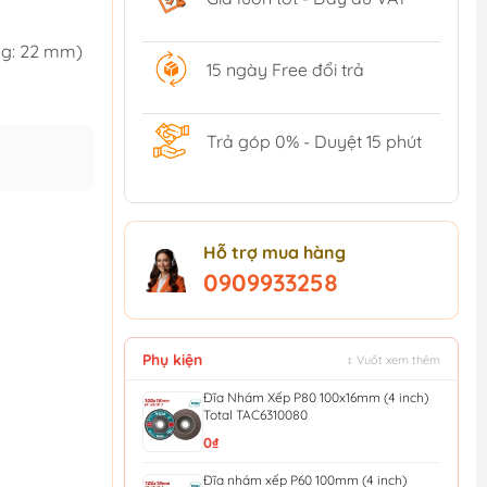
ng: 22 mm)
15 ngày Free đổi trả
Trả góp 0% - Duyệt 15 phút
Hỗ trợ mua hàng
0909933258
Phụ kiện
↕ Vuốt xem thêm
Đĩa Nhám Xếp P80 100x16mm (4 inch)
Total TAC6310080
0₫
Đĩa nhám xếp P60 100mm (4 inch)