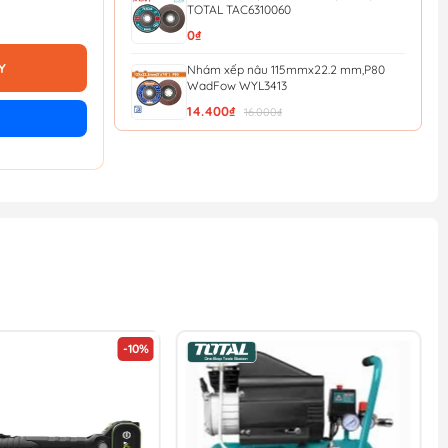
TOTAL TAC6310060
0₫
Y
Nhám xếp nâu 115mmx22.2 mm,P80
WadFow WYL3413
14.400₫
16.000₫
Nhám xếp nâu 115mmx22.2 mm,P40
WadFow WYL0411
12.600₫
14.000₫
Đá mài kim loại 115x6x22.2mm
WadFow WAC1347
13.500₫
15.000₫
Nhám xếp P40 - 100mm Total
TAC6310040
13.500₫
15.000₫
-10%