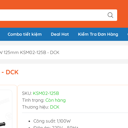
Combo tiết kiệm
Deal Hot
Kiểm Tra Đơn Hàng
W 125mm KSM02-125B - DCK
 - DCK
SKU:
KSM02-125B
Tình trạng:
Còn hàng
Thương hiệu:
DCK
Công suất: 1,100W
Điện áp: 220V ~ 50Hz