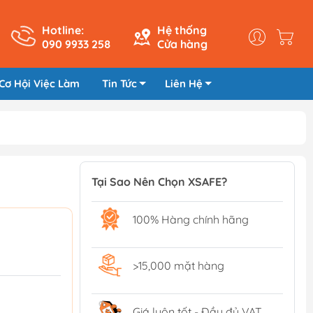
Hotline:
Hệ thống
090 9933 258
Cửa hàng
Cơ Hội Việc Làm
Tin Tức
Liên Hệ
Tại Sao Nên Chọn XSAFE?
100% Hàng chính hãng
>15,000 mặt hàng
Giá luôn tốt - Đầy đủ VAT