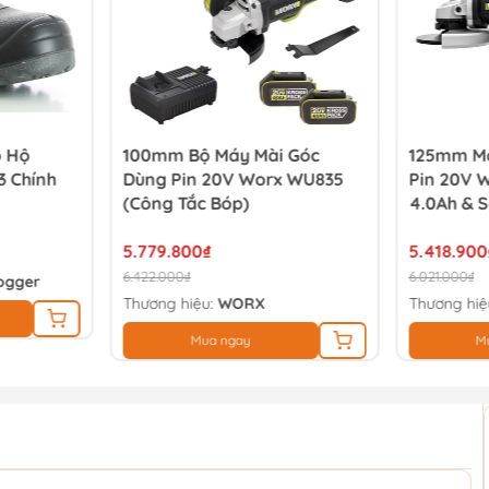
o Hộ
100mm Bộ Máy Mài Góc
125mm Má
 Chính
Dùng Pin 20V Worx WU835
Pin 20V 
(Công Tắc Bóp)
4.0Ah & S
5.779.800₫
5.418.900
6.422.000₫
6.021.000₫
ogger
Thương hiệu:
WORX
Thương hiệ
Mua ngay
M