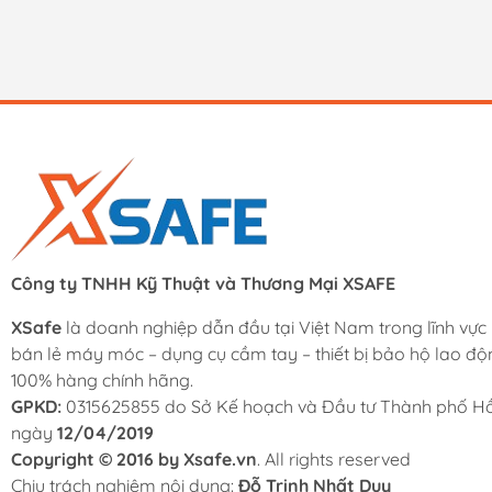
Công ty TNHH Kỹ Thuật và Thương Mại XSAFE
XSafe
là doanh nghiệp dẫn đầu tại Việt Nam trong lĩnh vực
bán lẻ máy móc – dụng cụ cầm tay – thiết bị bảo hộ lao độ
100% hàng chính hãng.
GPKD:
0315625855 do Sở Kế hoạch và Đầu tư Thành phố Hồ
ngày
12/04/2019
Copyright © 2016 by Xsafe.vn
. All rights reserved
Chịu trách nghiệm nội dung:
Đỗ Trịnh Nhất Duy