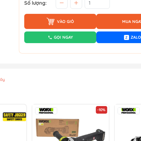
Số lượng:
VÀO GIỎ
MUA NGA
GỌI NGAY
ZALO
Z
xây
-10%