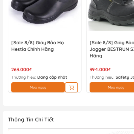
[Sale 8/8] Giày Bảo Hộ
[Sale 8/8] Giày Bả
Hestia Chính Hãng
Jogger BESTRUN S3
Hãng
263.000₫
394.000₫
Thương hiệu:
Đang cập nhật
Thương hiệu:
Safety J
Mua ngay
Mua ngay
Thông Tin Chi Tiết