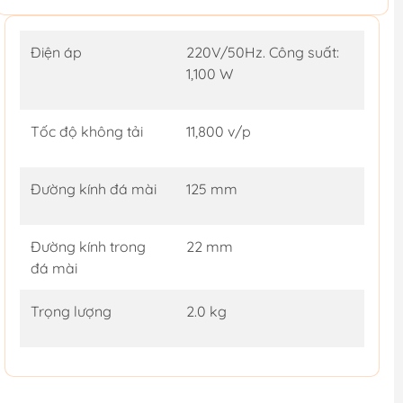
Điện áp
220V/50Hz. Công suất:
1,100 W
Tốc độ không tải
11,800 v/p
Đường kính đá mài
125 mm
Đường kính trong
22 mm
đá mài
Trọng lượng
2.0 kg