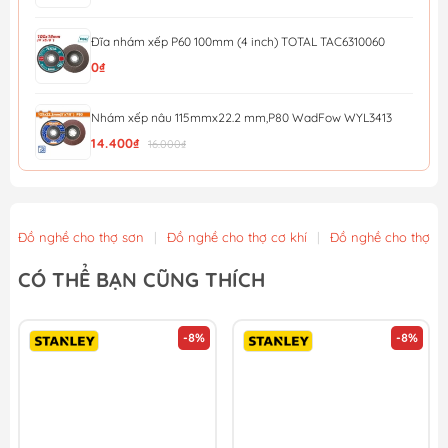
Đĩa nhám xếp P60 100mm (4 inch) TOTAL TAC6310060
0₫
Nhám xếp nâu 115mmx22.2 mm,P80 WadFow WYL3413
14.400₫
16.000₫
Nhám xếp nâu 115mmx22.2 mm,P40 WadFow WYL0411
12.600₫
14.000₫
Đồ nghề cho thợ sơn
|
Đồ nghề cho thợ cơ khí
|
Đồ nghề cho thợ x
Đá mài kim loại 115x6x22.2mm WadFow WAC1347
CÓ THỂ BẠN CŨNG THÍCH
13.500₫
15.000₫
-8%
-8%
Nhám xếp P40 - 100mm Total TAC6310040
13.500₫
15.000₫