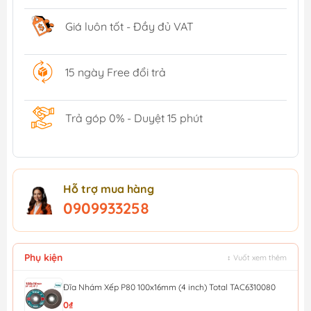
Giá luôn tốt - Đầy đủ VAT
15 ngày Free đổi trả
Trả góp 0% - Duyệt 15 phút
Hỗ trợ mua hàng
0909933258
Phụ kiện
↕ Vuốt xem thêm
Đĩa Nhám Xếp P80 100x16mm (4 inch) Total TAC6310080
0₫