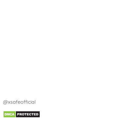
@xsafeofficial