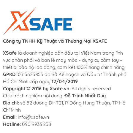
Công ty TNHH Kỹ Thuật và Thương Mại XSAFE
XSafe
là doanh nghiệp dẫn đầu tại Việt Nam trong lĩnh
vực phân phối và bán lẻ máy móc – dụng cụ cầm tay –
thiết bị bảo hộ lao động, cam kết 100% hàng chính hãng.
GPKD:
0315625855 do Sở Kế hoạch và Đầu tư Thành phố
Hồ Chí Minh cấp ngày
12/04/2019
Copyright © 2016 by Xsafe.vn
. All rights reserved
Chịu trách nghiệm nội dung:
Đỗ Trịnh Nhất Duy
Địa chỉ:
số 52 đường ĐHT21, P. Đông Hưng Thuận, TP Hồ
Chí Minh
Email:
info@xsafe.vn
Hotline:
090 9933 258