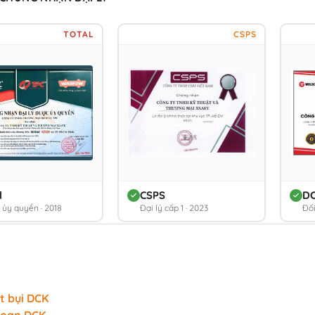
TOTAL
CSPS
l
CSPS
D
ý ủy quyền · 2018
Đại lý cấp 1 · 2023
Đối
t bụi DCK