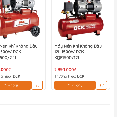
Nén Khí Không Dầu
Máy Nén Khí Không Dầu
1500W DCK
12L 1500W DCK
500/24L
KQE1500/12L
0.000₫
2.950.000₫
g hiệu:
DCK
Thương hiệu:
DCK
Mua ngay
Mua ngay