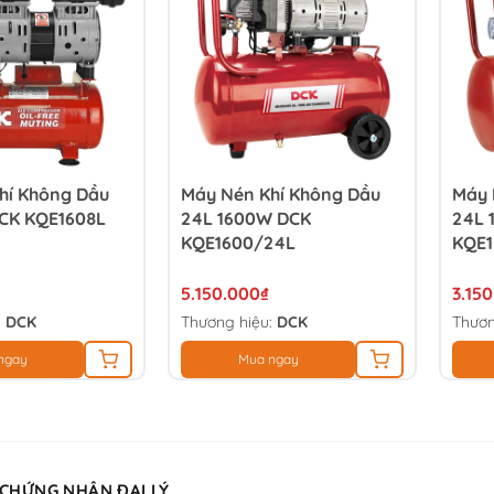
hí Không Dầu
Máy Nén Khí Không Dầu
Máy 
CK KQE1608L
24L 1600W DCK
24L 
KQE1600/24L
KQE1
5.150.000₫
3.15
:
DCK
Thương hiệu:
DCK
Thươn
ngay
Mua ngay
 CHỨNG NHẬN ĐẠI LÝ