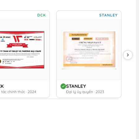
DCK
STANLEY
CK
STANLEY
 tác chính thức · 2024
Đại lý ủy quyền · 2023