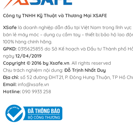
Công ty TNHH Kỹ Thuật và Thương Mại XSAFE
XSafe
là doanh nghiệp dẫn đầu tại Việt Nam trong lĩnh vực
bán lẻ máy móc – dụng cụ cầm tay – thiết bị bảo hộ lao độ
100% hàng chính hãng.
GPKD:
0315625855 do Sở Kế hoạch và Đầu tư Thành phố Hồ
ngày
12/04/2019
Copyright © 2016 by Xsafe.vn
. All rights reserved
Chịu trách nghiệm nội dung:
Đỗ Trịnh Nhất Duy
Địa chỉ:
số 52 đường ĐHT21, P. Đông Hưng Thuận, TP Hồ Chí
Email:
info@xsafe.vn
Hotline:
090 9933 258