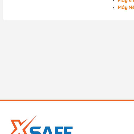
Máy k
Máy Né