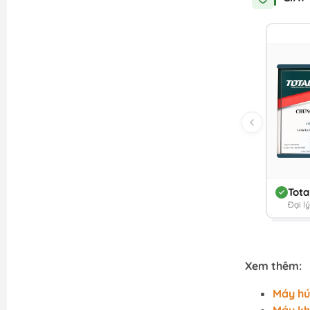
Tota
Đại l
Xem thêm:
Máy hú