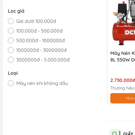
Lọc giá
Giá dưới 100.000đ
100.000đ - 500.000đ
500.000đ - 1000000đ
1000000đ - 3000000đ
Máy Nén K
3000000đ - 5.000.000đ
8L 550W D
Giá trên 5.000.000đ
Loại
2.730.000₫
Máy nén khí không dầu
Thương hiệu
Mua 
GIẤY