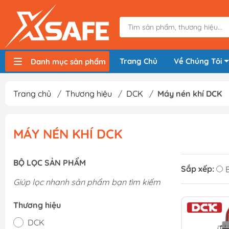
Trang Chủ
Về Chúng Tôi
Danh mục sản phẩm
Máy nén khí, bơm hơi
Máy hàn điện
Thiết bị nâng hạ, vận chuyển
Thiết bị đo
Thiết bị dùng điện
Thiết bị dùng pin
Thiết bị đựng lưu trữ
Thiết bị bảo hộ lao động
Trang chủ
/
Thương hiệu
/
DCK
/
Máy nén khí DCK
MÁY NÉN KHÍ DCK
BỘ LỌC SẢN PHẨM
Sắp xếp:
Giúp lọc nhanh sản phẩm bạn tìm kiếm
Thương hiệu
DCK