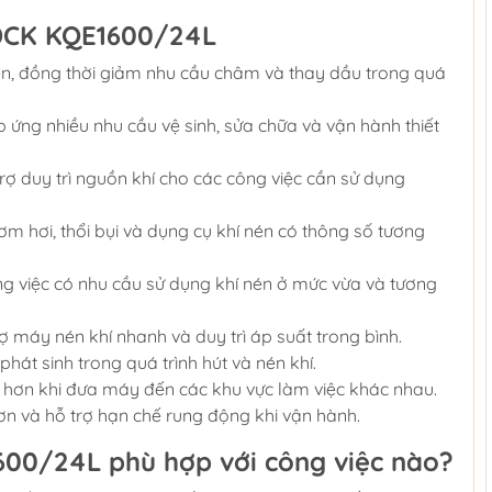
 DCK KQE1600/24L
én, đồng thời giảm nhu cầu châm và thay dầu trong quá
p ứng nhiều nhu cầu vệ sinh, sửa chữa và vận hành thiết
trợ duy trì nguồn khí cho các công việc cần sử dụng
ơm hơi, thổi bụi và dụng cụ khí nén có thông số tương
g việc có nhu cầu sử dụng khí nén ở mức vừa và tương
ợ máy nén khí nhanh và duy trì áp suất trong bình.
át sinh trong quá trình hút và nén khí.
 hơn khi đưa máy đến các khu vực làm việc khác nhau.
 và hỗ trợ hạn chế rung động khi vận hành.
00/24L phù hợp với công việc nào?