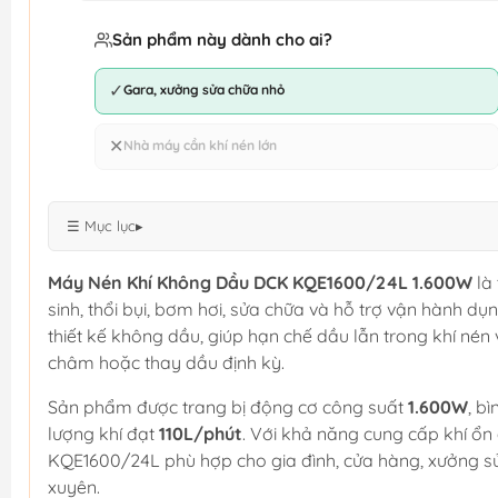
Sản phẩm này dành cho ai?
✓
Gara, xưởng sửa chữa nhỏ
✕
Nhà máy cần khí nén lớn
☰ Mục lục
▸
Máy Nén Khí Không Dầu DCK KQE1600/24L 1.600W
là 
sinh, thổi bụi, bơm hơi, sửa chữa và hỗ trợ vận hành d
thiết kế không dầu, giúp hạn chế dầu lẫn trong khí nén
châm hoặc thay dầu định kỳ.
Sản phẩm được trang bị động cơ công suất
1.600W
, b
lượng khí đạt
110L/phút
. Với khả năng cung cấp khí ổn 
KQE1600/24L phù hợp cho gia đình, cửa hàng, xưởng sử
xuyên.