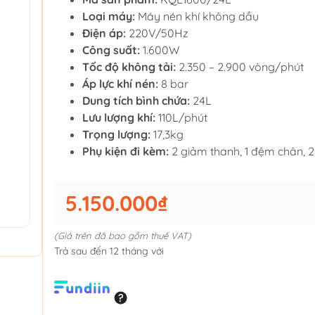
Loại máy:
Máy nén khí không dầu
Điện áp:
220V/50Hz
Công suất:
1.600W
Tốc độ không tải:
2.350 – 2.900 vòng/phút
Áp lực khí nén:
8 bar
Dung tích bình chứa:
24L
Lưu lượng khí:
110L/phút
Trọng lượng:
17,3kg
Phụ kiện đi kèm:
2 giảm thanh, 1 đệm chân, 
5.150.000₫
(Giá trên đã bao gồm thuế VAT)
Trả sau đến 12 tháng với