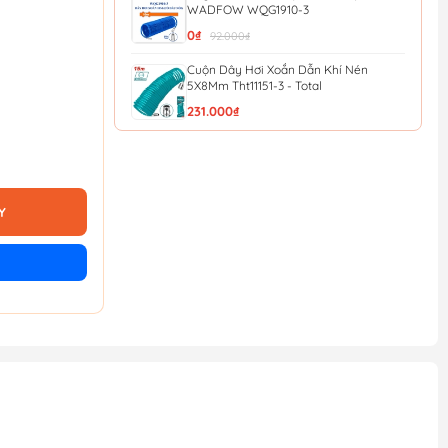
WADFOW WQG1910-3
0₫
92.000₫
Cuộn Dây Hơi Xoắn Dẫn Khí Nén
5X8Mm Tht11151-3 - Total
231.000₫
Dây Hơi 10M Total THT11101-3
154.800₫
172.000₫
Y
Dây Hơi 5M Total THT11051-3
96.300₫
107.000₫
Cuộn Dây Hơi Tự Rút 14m WADFOW
WAZ3515
0₫
1.010.000₫