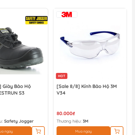
HOT
] Giày Bảo Hộ
[Sale 8/8] Kính Bảo Hộ 3M
ESTRUN S3
V34
80.000₫
u:
Safety Jogger
Thương hiệu:
3M
ua ngay
Mua ngay