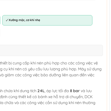
✓
Xưởng mộc, cơ khí nhẹ
thiết bị cung cấp khí nén phù hợp cho các công việc vệ
ụng cụ khí nén có yêu cầu lưu lượng phù hợp. Máy sử dụng
 và giảm các công việc bảo dưỡng liên quan đến việc
ình chứa khí dung tích
24L
, áp lực tối đa
8 bar
và lưu
định cùng thiết kế có bánh xe hỗ trợ di chuyển, DCK
a chữa và các công việc cần sử dụng khí nén thường