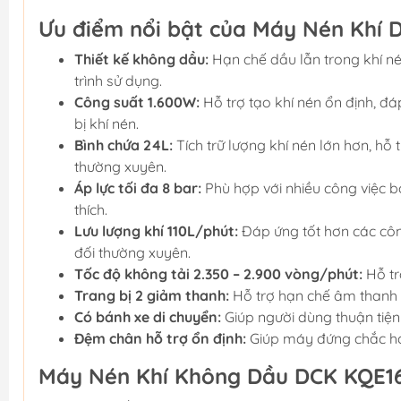
Ưu điểm nổi bật của Máy Nén Khí
Thiết kế không dầu:
Hạn chế dầu lẫn trong khí n
trình sử dụng.
Công suất 1.600W:
Hỗ trợ tạo khí nén ổn định, đá
bị khí nén.
Bình chứa 24L:
Tích trữ lượng khí nén lớn hơn, hỗ 
thường xuyên.
Áp lực tối đa 8 bar:
Phù hợp với nhiều công việc b
thích.
Lưu lượng khí 110L/phút:
Đáp ứng tốt hơn các côn
đối thường xuyên.
Tốc độ không tải 2.350 – 2.900 vòng/phút:
Hỗ tr
Trang bị 2 giảm thanh:
Hỗ trợ hạn chế âm thanh ph
Có bánh xe di chuyển:
Giúp người dùng thuận tiện
Đệm chân hỗ trợ ổn định:
Giúp máy đứng chắc hơn
Máy Nén Khí Không Dầu DCK KQE16