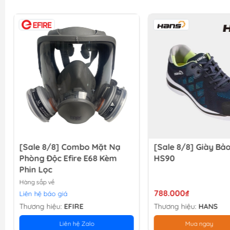
[Sale 8/8] Combo Mặt Nạ
[Sale 8/8] Giày Bả
Phòng Độc Efire E68 Kèm
HS90
Phin Lọc
Hàng sắp về
788.000₫
Liên hệ báo giá
Thương hiệu:
EFIRE
Thương hiệu:
HANS
Liên hệ Zalo
Mua ngay