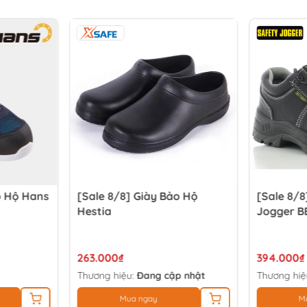
o Hộ Hans
[Sale 8/8] Giày Bảo Hộ
[Sale 8/8
Hestia
Jogger B
263.000₫
394.000₫
Thương hiệu:
Đang cập nhật
Thương hiệ
Mua ngay
M