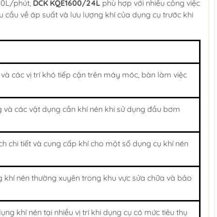
110L/phút,
DCK KQE1600/24L
phù hợp với nhiều công việc
 cầu về áp suất và lưu lượng khí của dụng cụ trước khi
và các vị trí khó tiếp cận trên máy móc, bàn làm việc
 và các vật dụng cần khí nén khi sử dụng đầu bơm
ạch chi tiết và cung cấp khí cho một số dụng cụ khí nén
 khí nén thường xuyên trong khu vực sửa chữa và bảo
ng khí nén tại nhiều vị trí khi dụng cụ có mức tiêu thụ