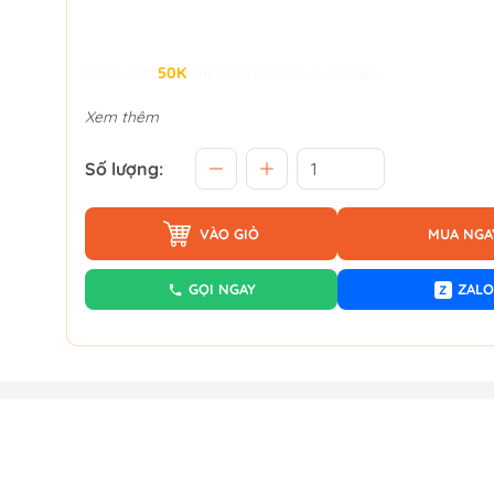
Giảm đến
50K
khi thanh toán qua Fundiin.
Xem thêm
Số lượng:
VÀO GIỎ
MUA NGA
GỌI NGAY
ZALO
Z