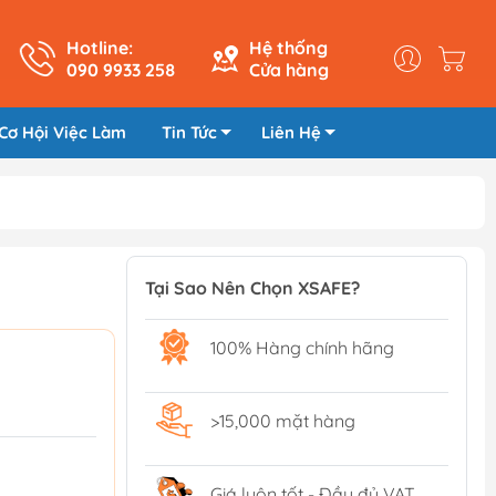
Hotline:
Hệ thống
090 9933 258
Cửa hàng
Cơ Hội Việc Làm
Tin Tức
Liên Hệ
Tại Sao Nên Chọn XSAFE?
100% Hàng chính hãng
>15,000 mặt hàng
Giá luôn tốt - Đầy đủ VAT