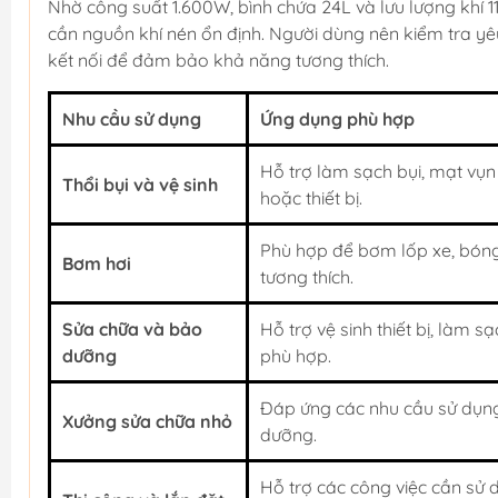
Nhờ công suất 1.600W, bình chứa 24L và lưu lượng khí 
cần nguồn khí nén ổn định. Người dùng nên kiểm tra yêu
kết nối để đảm bảo khả năng tương thích.
Nhu cầu sử dụng
Ứng dụng phù hợp
Hỗ trợ làm sạch bụi, mạt vụn 
Thổi bụi và vệ sinh
hoặc thiết bị.
Phù hợp để bơm lốp xe, bóng
Bơm hơi
tương thích.
Sửa chữa và bảo
Hỗ trợ vệ sinh thiết bị, làm s
dưỡng
phù hợp.
Đáp ứng các nhu cầu sử dụng
Xưởng sửa chữa nhỏ
dưỡng.
Hỗ trợ các công việc cần sử dụ