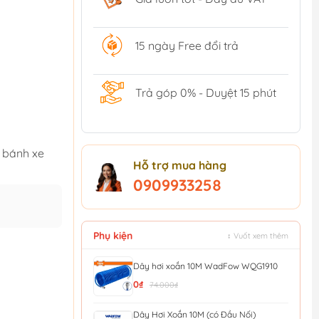
15 ngày Free đổi trả
Trả góp 0% - Duyệt 15 phút
2 bánh xe
Hỗ trợ mua hàng
0909933258
Phụ kiện
↕ Vuốt xem thêm
Dây hơi xoắn 10M WadFow WQG1910
0₫
74.000₫
Dây Hơi Xoắn 10M (có Đầu Nối)