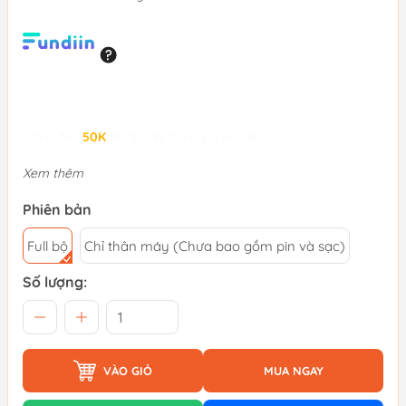
Giảm đến
50K
khi thanh toán qua Fundiin.
Xem thêm
Phiên bản
Full bộ
Chỉ thân máy (Chưa bao gồm pin và sạc)
Số lượng:
VÀO GIỎ
MUA NGAY