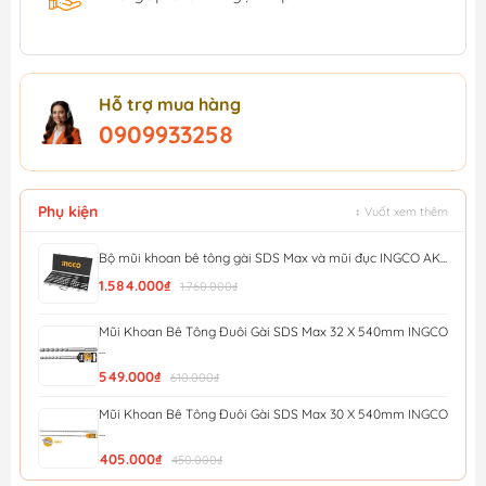
Hỗ trợ mua hàng
0909933258
Phụ kiện
↕ Vuốt xem thêm
Bộ mũi khoan bê tông gài SDS Max và mũi đục INGCO AK...
1.584.000₫
1.760.000₫
Mũi Khoan Bê Tông Đuôi Gài SDS Max 32 X 540mm INGCO
...
549.000₫
610.000₫
Mũi Khoan Bê Tông Đuôi Gài SDS Max 30 X 540mm INGCO
...
405.000₫
450.000₫