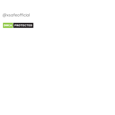
@xsafeofficial