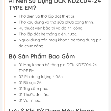
Ai Nên Sử Dụng DCK KDZC04-24
TYPE EM?
Thợ điện và thợ lắp đặt thiết bị.
Thợ xây dựng và thợ sửa chữa công trình.
Kỹ thuật viên bảo trì và đội thi công.
Thợ lắp đặt hệ thống điện, nước.
Người dùng cần máy khoan bê tông dùng pin
đa chức năng.
Bộ Sản Phẩm Bao Gồm
01 Máy khoan bê tông pin DCK KDZC04-24
TYPE EM.
02 Pin dung lượng 4.0Ah.
01 Bộ sạc 2A.
01 Tay cầm phụ.
01 Thước đo sâu.
01 Vali nhựa.
Lưu Ý Khi Sử Dụng Máy Khoan