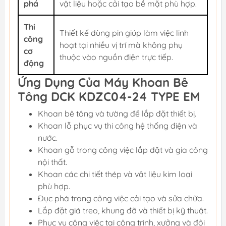
phá
vật liệu hoặc cải tạo bề mặt phù hợp.
Thi
Thiết kế dùng pin giúp làm việc linh
công
hoạt tại nhiều vị trí mà không phụ
cơ
thuộc vào nguồn điện trực tiếp.
động
Ứng Dụng Của Máy Khoan Bê
Tông DCK KDZC04-24 TYPE EM
Khoan bê tông và tường để lắp đặt thiết bị.
Khoan lỗ phục vụ thi công hệ thống điện và
nước.
Khoan gỗ trong công việc lắp đặt và gia công
nội thất.
Khoan các chi tiết thép và vật liệu kim loại
phù hợp.
Đục phá trong công việc cải tạo và sửa chữa.
Lắp đặt giá treo, khung đỡ và thiết bị kỹ thuật.
Phục vụ công việc tại công trình, xưởng và đội