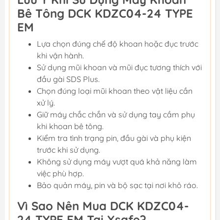
Bê Tông DCK KDZC04-24 TYPE
EM
Lựa chọn đúng chế độ khoan hoặc đục trước
khi vận hành.
Sử dụng mũi khoan và mũi đục tương thích với
đầu gài SDS Plus.
Chọn đúng loại mũi khoan theo vật liệu cần
xử lý.
Giữ máy chắc chắn và sử dụng tay cầm phụ
khi khoan bê tông.
Kiểm tra tình trạng pin, đầu gài và phụ kiện
trước khi sử dụng.
Không sử dụng máy vượt quá khả năng làm
việc phù hợp.
Bảo quản máy, pin và bộ sạc tại nơi khô ráo.
Vì Sao Nên Mua DCK KDZC04-
24 TYPE EM Tại Xsafe?