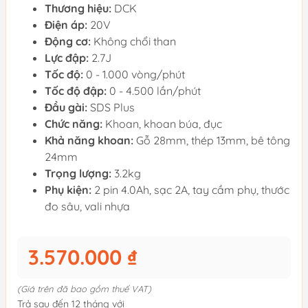
Thương hiệu:
DCK
Điện áp:
20V
Động cơ:
Không chổi than
Lực đập:
2.7J
Tốc độ:
0 - 1.000 vòng/phút
Tốc độ đập:
0 - 4.500 lần/phút
Đầu gài:
SDS Plus
Chức năng:
Khoan, khoan búa, đục
Khả năng khoan:
Gỗ 28mm, thép 13mm, bê tông
24mm
Trọng lượng:
3.2kg
Phụ kiện:
2 pin 4.0Ah, sạc 2A, tay cầm phụ, thước
đo sâu, vali nhựa
3.570.000 ₫
(Giá trên đã bao gồm thuế VAT)
Trả sau đến 12 tháng với