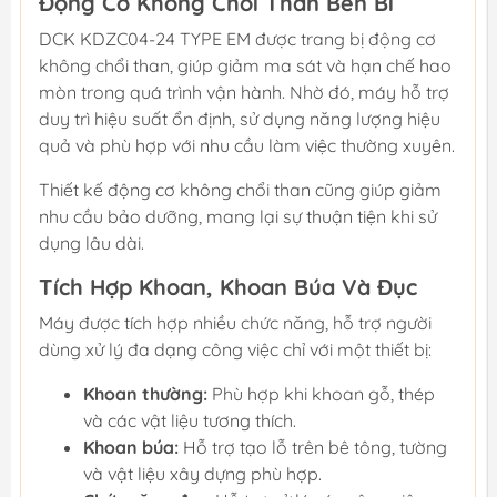
Động Cơ Không Chổi Than Bền Bỉ
DCK KDZC04-24 TYPE EM được trang bị động cơ
không chổi than, giúp giảm ma sát và hạn chế hao
mòn trong quá trình vận hành. Nhờ đó, máy hỗ trợ
duy trì hiệu suất ổn định, sử dụng năng lượng hiệu
quả và phù hợp với nhu cầu làm việc thường xuyên.
Thiết kế động cơ không chổi than cũng giúp giảm
nhu cầu bảo dưỡng, mang lại sự thuận tiện khi sử
dụng lâu dài.
Tích Hợp Khoan, Khoan Búa Và Đục
Máy được tích hợp nhiều chức năng, hỗ trợ người
dùng xử lý đa dạng công việc chỉ với một thiết bị:
Khoan thường:
Phù hợp khi khoan gỗ, thép
và các vật liệu tương thích.
Khoan búa:
Hỗ trợ tạo lỗ trên bê tông, tường
và vật liệu xây dựng phù hợp.