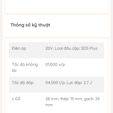
Thông số kỹ thuật
Điện áp
20V. Loại đầu cặp: SDS Plus
Tốc độ không
01,000 v/p
tải
Tốc độ đập
04,500 l/p. Lực đập: 2.7 J
+ Gỗ
28 mm, thép: 13 mm, gạch: 24
mm