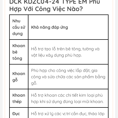
DCK KDZC04-24 TYPE EM Phù
Hợp Với Công Việc Nào?
Nhu
cầu sử
Khả năng đáp ứng
dụng
Khoan
Hỗ trợ tạo lỗ trên bê tông, tường và
bê
vật liệu xây dựng phù hợp.
tông
Phù hợp cho công việc lắp đặt, gia
Khoan
công và sửa chữa các sản phẩm bằng
gỗ
gỗ.
Khoan
Hỗ trợ khoan các chi tiết kim loại phù
thép
hợp khi sử dụng đúng loại mũi khoan.
Đục
Hỗ trợ xử lý các vị trí cần đục, tháo lớp