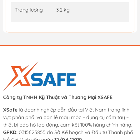
Trọng lượng
3.2 kg
Công ty TNHH Kỹ Thuật và Thương Mại XSAFE
XSafe
là doanh nghiệp dẫn đầu tại Việt Nam trong lĩnh
vực phân phối và bán lẻ máy móc – dụng cụ cầm tay –
thiết bị bảo hộ lao động, cam kết 100% hàng chính hãng.
GPKD:
0315625855 do Sở Kế hoạch và Đầu tư Thành phố
Hồ Chí Minh cấp ngày
12/04/2019