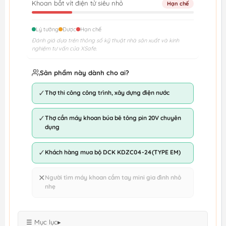
Khoan bắt vít điện tử siêu nhỏ
Hạn chế
Lý tưởng
Được
Hạn chế
Đánh giá dựa trên thông số kỹ thuật nhà sản xuất và kinh
nghiệm tư vấn của XSafe.
Sản phẩm này dành cho ai?
✓
Thợ thi công công trình, xây dựng điện nước
✓
Thợ cần máy khoan búa bê tông pin 20V chuyên
dụng
✓
Khách hàng mua bộ DCK KDZC04-24(TYPE EM)
✕
Người tìm máy khoan cầm tay mini gia đình nhỏ
nhẹ
☰ Mục lục
▸