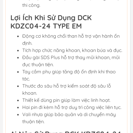
thi công.
Lợi Ích Khi Sử Dụng DCK
KDZC04-24 TYPE EM
Động cơ không chổi than hỗ trợ vận hành ổn
định.
Tích hợp chức năng khoan, khoan búa và đục.
Đầu gài SDS Plus hỗ trợ thay mũi khoan, mũi
đục thuận tiện.
Tay cầm phụ giúp tăng độ ổn định khi thao
tác.
Thước đo sâu hỗ trợ kiểm soát độ sâu lỗ
khoan.
Thiết kế dùng pin giúp làm việc linh hoạt.
Hai pin đi kèm hỗ trợ duy trì công việc liên tục.
Vali nhựa giúp bảo quản và di chuyển máy
thuận tiện.