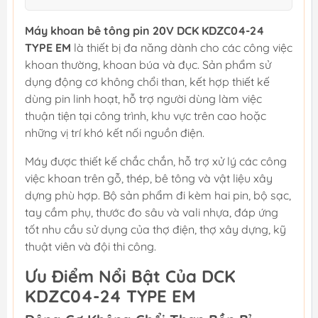
Máy khoan bê tông pin 20V DCK KDZC04-24
TYPE EM
là thiết bị đa năng dành cho các công việc
khoan thường, khoan búa và đục. Sản phẩm sử
dụng động cơ không chổi than, kết hợp thiết kế
dùng pin linh hoạt, hỗ trợ người dùng làm việc
thuận tiện tại công trình, khu vực trên cao hoặc
những vị trí khó kết nối nguồn điện.
Máy được thiết kế chắc chắn, hỗ trợ xử lý các công
việc khoan trên gỗ, thép, bê tông và vật liệu xây
dựng phù hợp. Bộ sản phẩm đi kèm hai pin, bộ sạc,
tay cầm phụ, thước đo sâu và vali nhựa, đáp ứng
tốt nhu cầu sử dụng của thợ điện, thợ xây dựng, kỹ
thuật viên và đội thi công.
Ưu Điểm Nổi Bật Của DCK
KDZC04-24 TYPE EM